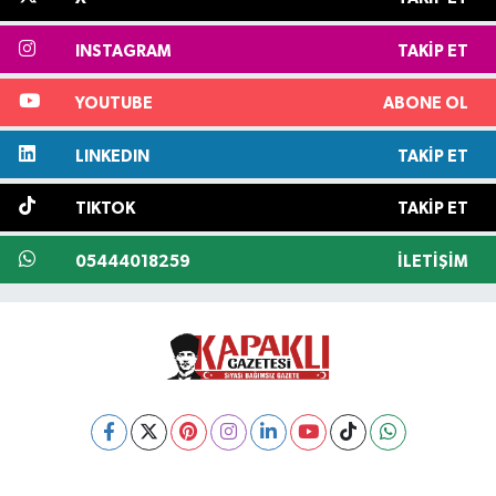
INSTAGRAM
TAKIP ET
YOUTUBE
ABONE OL
LINKEDIN
TAKIP ET
TIKTOK
TAKIP ET
05444018259
İLETIŞIM