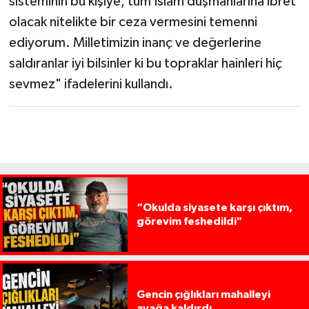
sisteminin bu kişiye, tüm İslam düşmanlarına ibret
olacak nitelikte bir ceza vermesini temenni
ediyorum. Milletimizin inanç ve değerlerine
saldıranlar iyi bilsinler ki bu topraklar hainleri hiç
sevmez" ifadelerini kullandı.
“Okulda siyasete karşı çıktım,
görevim feshedildi"
Gencin çığlıkları mahalleyi
ayağa kaldırdı