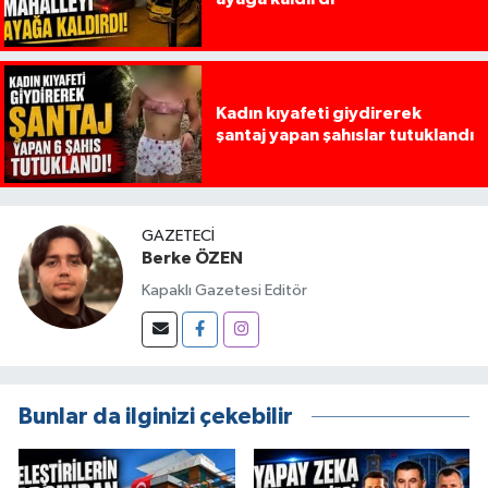
Kadın kıyafeti giydirerek
şantaj yapan şahıslar tutuklandı
GAZETECI
Berke ÖZEN
Kapaklı Gazetesi Editör
Bunlar da ilginizi çekebilir