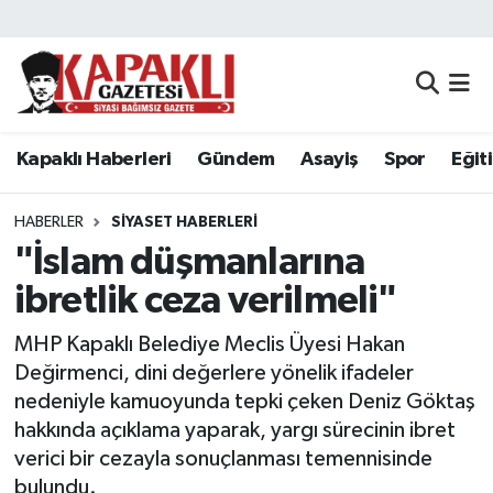
Kapaklı Haberleri
Tekirdağ Nöbetçi Eczaneler
Gündem
Tekirdağ Hava Durumu
Kapaklı Haberleri
Gündem
Asayiş
Spor
Eğit
Asayiş
Tekirdağ Namaz Vakitleri
HABERLER
SIYASET HABERLERI
Spor
Tekirdağ Trafik Yoğunluk Haritası
"İslam düşmanlarına
ibretlik ceza verilmeli"
Eğitim
Süper Lig Puan Durumu ve Fikstür
MHP Kapaklı Belediye Meclis Üyesi Hakan
Siyaset
Tüm Manşetler
Değirmenci, dini değerlere yönelik ifadeler
nedeniyle kamuoyunda tepki çeken Deniz Göktaş
Resmi Reklamlar
Son Dakika Haberleri
hakkında açıklama yaparak, yargı sürecinin ibret
verici bir cezayla sonuçlanması temennisinde
Tekirdağ
Haber Arşivi
bulundu.