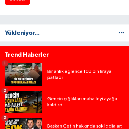
Yükleniyor...
Trend Haberler
1
Bir anlık eğlence 103 bin liraya
patladı
2
Gencin çığlıkları mahalleyi ayağa
kaldırdı
3
Başkan Çetin hakkında şok iddialar: