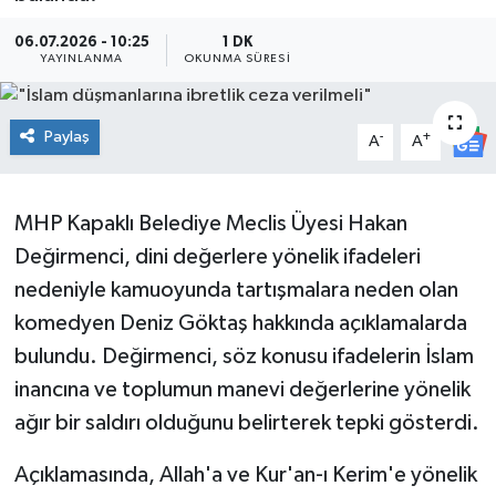
Ekonomi
06.07.2026 - 10:25
1 DK
YAYINLANMA
OKUNMA SÜRESI
Sağlık
Paylaş
-
+
A
A
Teknoloji
Yaşam
MHP Kapaklı Belediye Meclis Üyesi Hakan
Değirmenci, dini değerlere yönelik ifadeleri
nedeniyle kamuoyunda tartışmalara neden olan
komedyen Deniz Göktaş hakkında açıklamalarda
bulundu. Değirmenci, söz konusu ifadelerin İslam
inancına ve toplumun manevi değerlerine yönelik
ağır bir saldırı olduğunu belirterek tepki gösterdi.
Açıklamasında, Allah'a ve Kur'an-ı Kerim'e yönelik