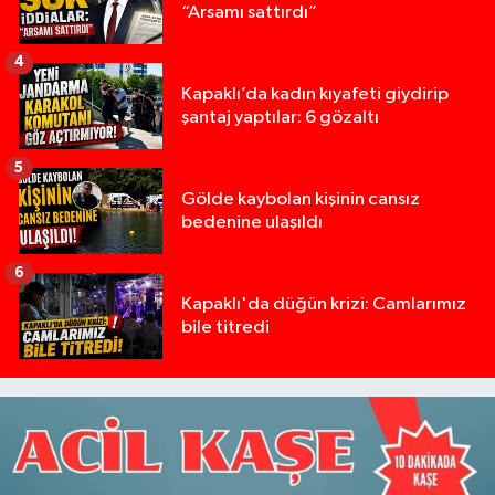
“Arsamı sattırdı”
4
Kapaklı’da kadın kıyafeti giydirip
şantaj yaptılar: 6 gözaltı
5
Gölde kaybolan kişinin cansız
bedenine ulaşıldı
6
Kapaklı'da düğün krizi: Camlarımız
bile titredi