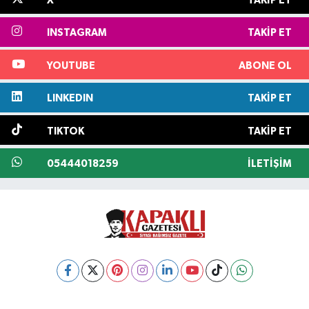
X
TAKIP ET
INSTAGRAM
TAKIP ET
YOUTUBE
ABONE OL
LINKEDIN
TAKIP ET
TIKTOK
TAKIP ET
05444018259
İLETIŞIM