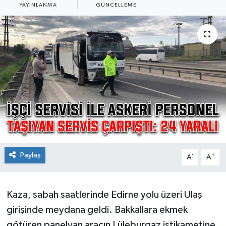
YAYINLANMA
GÜNCELLEME
Ekonomi
Sağlık
Teknoloji
Yaşam
Paylaş
-
+
A
A
Kaza, sabah saatlerinde Edirne yolu üzeri Ulaş
girişinde meydana geldi. Bakkallara ekmek
götüren panelvan aracın Lüleburgaz istikametine