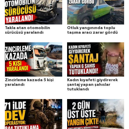
Takla atan otomobilin
Otluk yangınında toplu
sürücüsü yaralandı
taşıma aracı zarar gördü
Zincirleme kazada 5 kişi
Kadın kıyafeti giydirerek
yaralandı
şantaj yapan şahıslar
tutuklandı