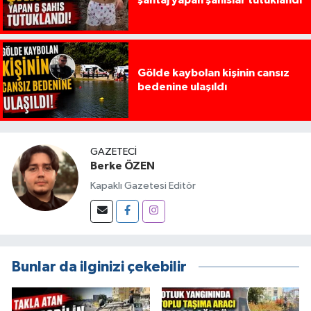
şantaj yapan şahıslar tutuklandı
Gölde kaybolan kişinin cansız
bedenine ulaşıldı
GAZETECI
Berke ÖZEN
Kapaklı Gazetesi Editör
Bunlar da ilginizi çekebilir