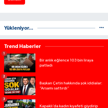
Yükleniyor...
Trend Haberler
1
Bir anlık eğlence 103 bin liraya
patladı
2
Başkan Çetin hakkında şok iddialar:
“Arsamı sattırdı”
3
Kapaklı’da kadın kıyafeti giydirip