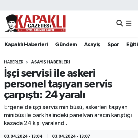
Kapaklı Haberleri
Tekirdağ Nöbetçi Eczaneler
Gündem
Tekirdağ Hava Durumu
Kapaklı Haberleri
Gündem
Asayiş
Spor
Eğit
Asayiş
Tekirdağ Namaz Vakitleri
HABERLER
ASAYIŞ HABERLERI
Spor
Tekirdağ Trafik Yoğunluk Haritası
İşçi servisi ile askeri
personel taşıyan servis
Eğitim
Süper Lig Puan Durumu ve Fikstür
çarpıştı: 24 yaralı
Siyaset
Tüm Manşetler
Ergene’de işçi servis minibüsü, askerleri taşıyan
minibüs ile park halindeki panelvan aracın karıştığı
Resmi Reklamlar
Son Dakika Haberleri
kazada 24 kişi yaralandı.
Tekirdağ
Haber Arşivi
03.04.2024 - 13:04
03.04.2024 - 13:07