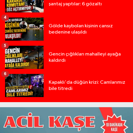
şantaj yaptılar: 6 gözaltı
4
Gölde kaybolan kişinin cansız
bedenine ulaşıldı
5
Gencin çığlıkları mahalleyi ayağa
kaldırdı
6
Kapaklı'da düğün krizi: Camlarımız
bile titredi