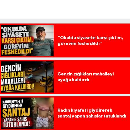
“Okulda siyasete karşı çıktım,
görevim feshedildi"
Gencin çığlıkları mahalleyi
ayağa kaldırdı
Kadın kıyafeti giydirerek
şantaj yapan şahıslar tutuklandı