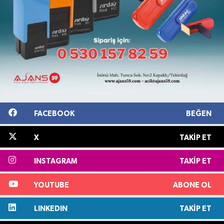
FACEBOOK
BEĞEN
X
TAKIP ET
INSTAGRAM
TAKIP ET
YOUTUBE
ABONE OL
LINKEDIN
TAKIP ET