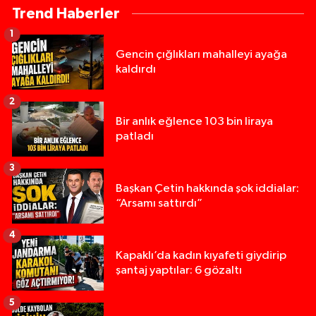
Trend Haberler
1
Gencin çığlıkları mahalleyi ayağa
kaldırdı
2
Bir anlık eğlence 103 bin liraya
patladı
3
Başkan Çetin hakkında şok iddialar:
“Arsamı sattırdı”
4
Kapaklı’da kadın kıyafeti giydirip
şantaj yaptılar: 6 gözaltı
5