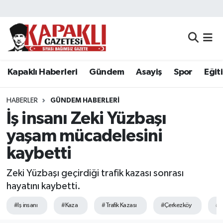
Kapaklı Haberleri
Tekirdağ Nöbetçi Eczaneler
Gündem
Tekirdağ Hava Durumu
Kapaklı Haberleri
Gündem
Asayiş
Spor
Eğit
Asayiş
Tekirdağ Namaz Vakitleri
HABERLER
GÜNDEM HABERLERI
Spor
Tekirdağ Trafik Yoğunluk Haritası
İş insanı Zeki Yüzbaşı
yaşam mücadelesini
Eğitim
Süper Lig Puan Durumu ve Fikstür
kaybetti
Siyaset
Tüm Manşetler
Zeki Yüzbaşı geçirdiği trafik kazası sonrası
hayatını kaybetti.
Resmi Reklamlar
Son Dakika Haberleri
#Iş insanı
#Kaza
#Trafik Kazası
#Çerkezköy
#Ç
Tekirdağ
Haber Arşivi