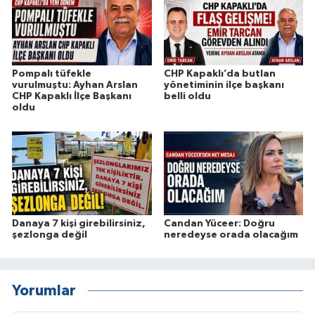
Pompalı tüfekle
CHP Kapaklı’da butlan
vurulmuştu: Ayhan Arslan
yönetiminin ilçe başkanı
CHP Kapaklı İlçe Başkanı
belli oldu
oldu
Danaya 7 kişi girebilirsiniz,
Candan Yüceer: Doğru
şezlonga değil
neredeyse orada olacağım
Yorumlar