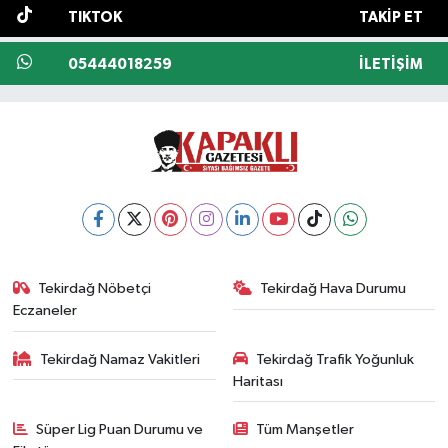
TIKTOK
TAKIP ET
05444018259
İLETIŞIM
Tekirdağ Nöbetçi
Tekirdağ Hava Durumu
Eczaneler
Tekirdağ Namaz Vakitleri
Tekirdağ Trafik Yoğunluk
Haritası
Süper Lig Puan Durumu ve
Tüm Manşetler