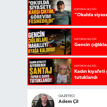
EDITÖRÜN SEÇTIĞI
“Okulda siyase
EDITÖRÜN SEÇTIĞI
Gencin çığlıkla
EDITÖRÜN SEÇTIĞI
Kadın kıyafeti
tutuklandı
GAZETECI
Adem Çil