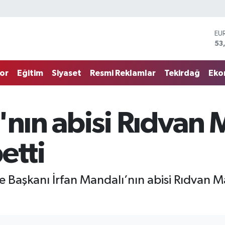
EU
53
ST
61
G.
or
Eğitim
Siyaset
Resmi Reklamlar
Tekirdağ
Eko
68
Bİ
14
BI
'nın abisi Rıdvan 
79
DO
45
etti
Başkanı İrfan Mandalı’nın abisi Rıdvan Man