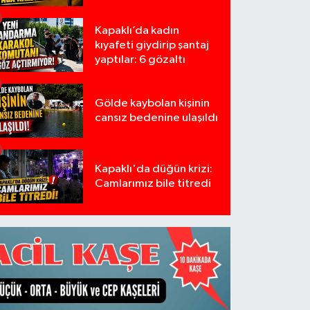
Kapaklı’da kadın
kıyafeti giydirip şantaj
yaptılar: 6 gözaltı
Gölde kaybolan kişinin
cansız bedenine ulaşıldı
Kapaklı'da düğün krizi:
Camlarımız bile titredi