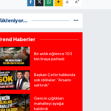
-
+
A
A
ükleniyor...
Trend Haberler
Bir anlık eğlence 103
bin liraya patladı
Başkan Çetin hakkında
şok iddialar: “Arsamı
sattırdı”
Gencin çığlıkları
mahalleyi ayağa
kaldırdı