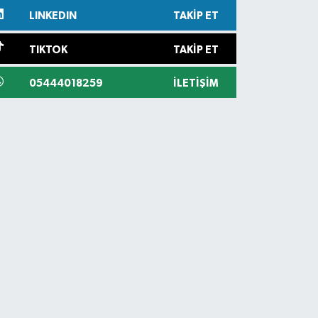
LINKEDIN
TAKIP ET
TIKTOK
TAKIP ET
05444018259
İLETIŞIM