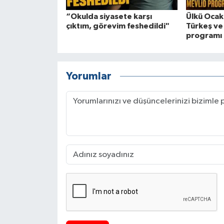
“Okulda siyasete karşı
Ülkü Ocak
çıktım, görevim feshedildi"
Türkeş ve 
programı
Yorumlar