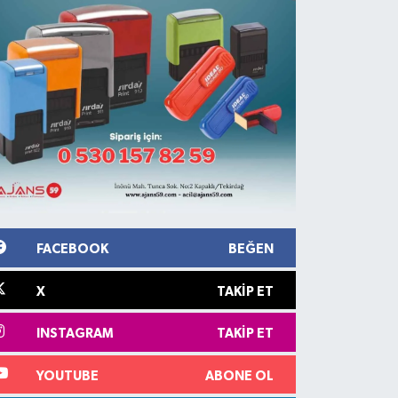
FACEBOOK
BEĞEN
X
TAKIP ET
INSTAGRAM
TAKIP ET
YOUTUBE
ABONE OL