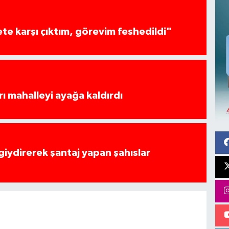
te karşı çıktım, görevim feshedildi"
rı mahalleyi ayağa kaldırdı
 giydirerek şantaj yapan şahıslar