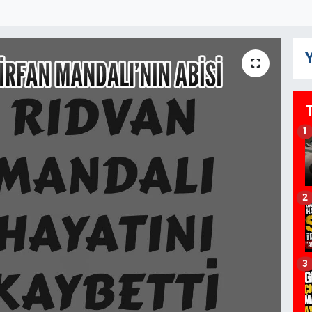
Y
1
2
3