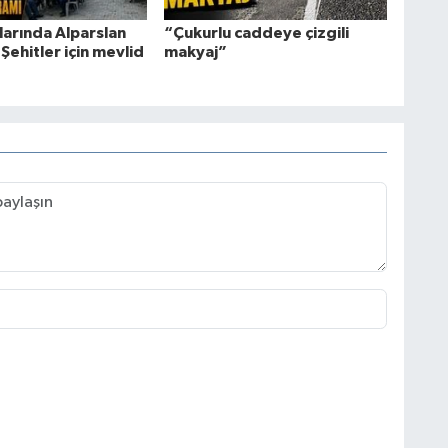
larında Alparslan
“Çukurlu caddeye çizgili
Şehitler için mevlid
makyaj”