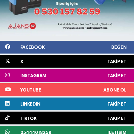
FACEBOOK
BEĞEN
X
TAKIP ET
INSTAGRAM
TAKIP ET
YOUTUBE
ABONE OL
LINKEDIN
TAKIP ET
TIKTOK
TAKIP ET
05444018259
İLETIŞIM