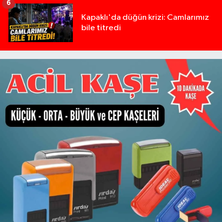
6
Kapaklı'da düğün krizi: Camlarımız
bile titredi