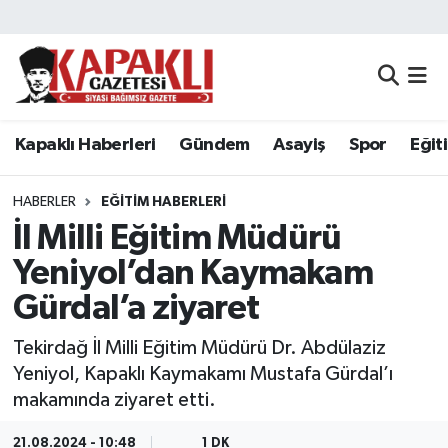
Kapaklı Haberleri
Tekirdağ Nöbetçi Eczaneler
Gündem
Tekirdağ Hava Durumu
Kapaklı Haberleri
Gündem
Asayiş
Spor
Eğit
Asayiş
Tekirdağ Namaz Vakitleri
HABERLER
EĞITIM HABERLERI
Spor
Tekirdağ Trafik Yoğunluk Haritası
İl Milli Eğitim Müdürü
Yeniyol’dan Kaymakam
Eğitim
Süper Lig Puan Durumu ve Fikstür
Gürdal’a ziyaret
Siyaset
Tüm Manşetler
Tekirdağ İl Milli Eğitim Müdürü Dr. Abdülaziz
Yeniyol, Kapaklı Kaymakamı Mustafa Gürdal’ı
Resmi Reklamlar
Son Dakika Haberleri
makamında ziyaret etti.
Tekirdağ
Haber Arşivi
21.08.2024 - 10:48
1 DK