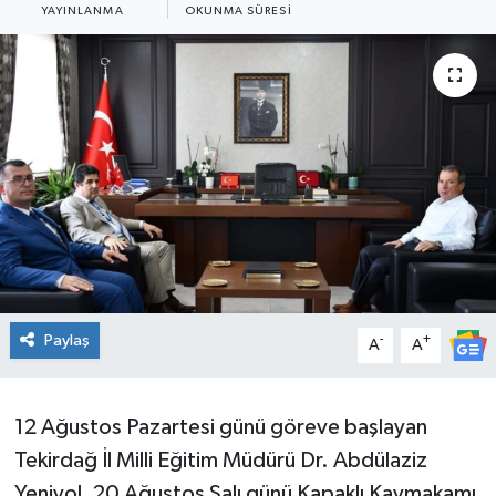
YAYINLANMA
OKUNMA SÜRESI
Ekonomi
Sağlık
Teknoloji
Yaşam
Paylaş
-
+
A
A
12 Ağustos Pazartesi günü göreve başlayan
Tekirdağ İl Milli Eğitim Müdürü Dr. Abdülaziz
Yeniyol, 20 Ağustos Salı günü Kapaklı Kaymakamı