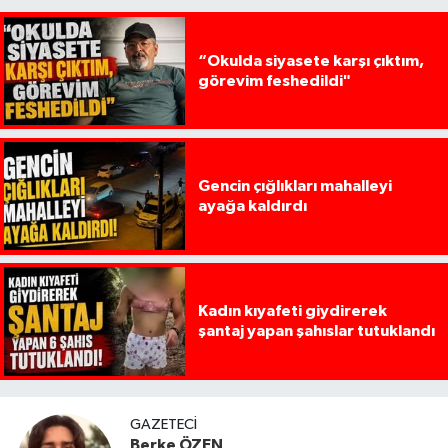
“Okulda siyasete karşı çıktım,
görevim feshedildi"
Gencin çığlıkları mahalleyi
ayağa kaldırdı
Kadın kıyafeti giydirerek
şantaj yapan şahıslar tutuklandı
GAZETECI
Berke ÖZEN