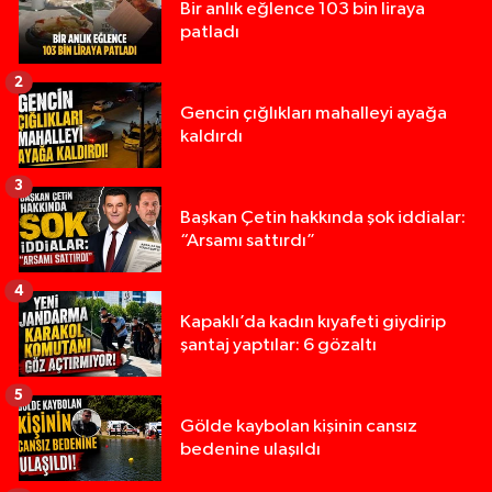
Bir anlık eğlence 103 bin liraya
patladı
2
Gencin çığlıkları mahalleyi ayağa
kaldırdı
3
Başkan Çetin hakkında şok iddialar:
“Arsamı sattırdı”
4
Kapaklı’da kadın kıyafeti giydirip
şantaj yaptılar: 6 gözaltı
5
Gölde kaybolan kişinin cansız
bedenine ulaşıldı