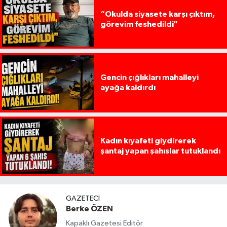
“Okulda siyasete karşı çıktım,
görevim feshedildi"
Gencin çığlıkları mahalleyi
ayağa kaldırdı
Kadın kıyafeti giydirerek
şantaj yapan şahıslar tutuklandı
GAZETECI
Berke ÖZEN
Kapaklı Gazetesi Editör