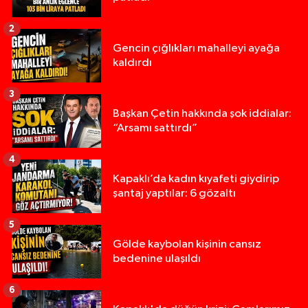
2
Gencin çığlıkları mahalleyi ayağa
kaldırdı
3
Başkan Çetin hakkında şok iddialar:
“Arsamı sattırdı”
4
Kapaklı’da kadın kıyafeti giydirip
şantaj yaptılar: 6 gözaltı
5
Gölde kaybolan kişinin cansız
bedenine ulaşıldı
6