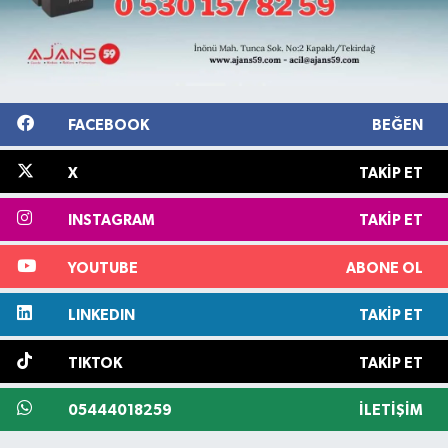
FACEBOOK
BEĞEN
X
TAKIP ET
INSTAGRAM
TAKIP ET
YOUTUBE
ABONE OL
LINKEDIN
TAKIP ET
TIKTOK
TAKIP ET
05444018259
İLETIŞIM