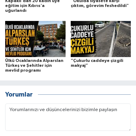
Kapaklı'dan 20 kadın üye
“Okulda siyasete karşı
eğitim için Kıbrıs'a
çıktım, görevim feshedildi"
uğurlandı
Ülkü Ocaklarında Alparslan
“Çukurlu caddeye çizgili
Türkeş ve Şehitler için
makyaj”
mevlid programı
Yorumlar