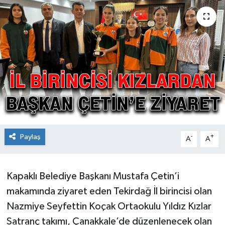
Ekonomi
Sağlık
Teknoloji
Yaşam
Paylaş
-
+
A
A
Kapaklı Belediye Başkanı Mustafa Çetin’i
makamında ziyaret eden Tekirdağ İl birincisi olan
Nazmiye Seyfettin Koçak Ortaokulu Yıldız Kızlar
Satranç takımı, Çanakkale’de düzenlenecek olan