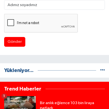
Gönder
Yükleniyor...
Trend Haberler
1
Bir anlık eğlence 103 bin liraya
patladı