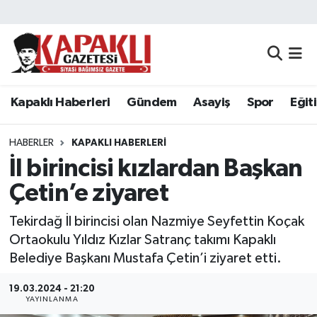
Kapaklı Haberleri
Tekirdağ Nöbetçi Eczaneler
Gündem
Tekirdağ Hava Durumu
Kapaklı Haberleri
Gündem
Asayiş
Spor
Eğit
Asayiş
Tekirdağ Namaz Vakitleri
HABERLER
KAPAKLI HABERLERI
Spor
Tekirdağ Trafik Yoğunluk Haritası
İl birincisi kızlardan Başkan
Çetin’e ziyaret
Eğitim
Süper Lig Puan Durumu ve Fikstür
Tekirdağ İl birincisi olan Nazmiye Seyfettin Koçak
Siyaset
Tüm Manşetler
Ortaokulu Yıldız Kızlar Satranç takımı Kapaklı
Belediye Başkanı Mustafa Çetin’i ziyaret etti.
Resmi Reklamlar
Son Dakika Haberleri
19.03.2024 - 21:20
YAYINLANMA
Tekirdağ
Haber Arşivi