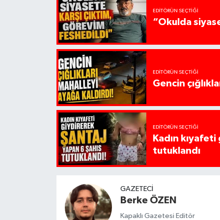
EDITÖRÜN SEÇTIĞI
“Okulda siyase
EDITÖRÜN SEÇTIĞI
Gencin çığlıkla
EDITÖRÜN SEÇTIĞI
Kadın kıyafeti
tutuklandı
GAZETECI
Berke ÖZEN
Kapaklı Gazetesi Editör