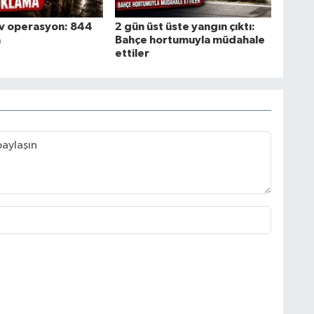
ev operasyon: 844
2 gün üst üste yangın çıktı:
a
Bahçe hortumuyla müdahale
ettiler