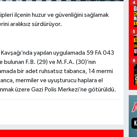
4
leri ilçenin huzur ve güvenliğini sağlamak
ini aralıksız sürdürüyor.
5
n Kavşağı’nda yapılan uygulamada 59 FA 043
6
de bulunan F.B. (29) ve M.F.A. (30)’nın
ramada bir adet ruhsatsız tabanca, 14 mermi
banca, mermiler ve uyuşturucu haplara el
lınmak üzere Gazi Polis Merkezi’ne götürüldü.