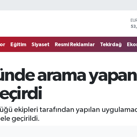
EU
53
ST
61
G.
or
Eğitim
Siyaset
Resmi Reklamlar
Tekirdağ
Eko
68
Bİ
14
BI
tünde arama yapan
79
DO
45
eçirdi
üğü ekipleri tarafından yapılan uygulamad
le geçirildi.