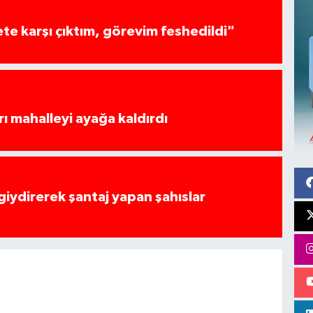
te karşı çıktım, görevim feshedildi"
rı mahalleyi ayağa kaldırdı
 giydirerek şantaj yapan şahıslar