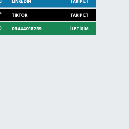
LINKEDIN
TAKIP ET
TIKTOK
TAKIP ET
05444018259
İLETIŞIM