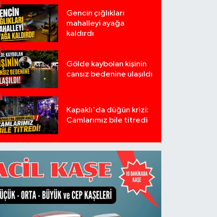
Gencin çığlıkları
mahalleyi ayağa
kaldırdı
Gölde kaybolan kişinin
cansız bedenine ulaşıldı
Kapaklı'da düğün krizi:
Camlarımız bile titredi