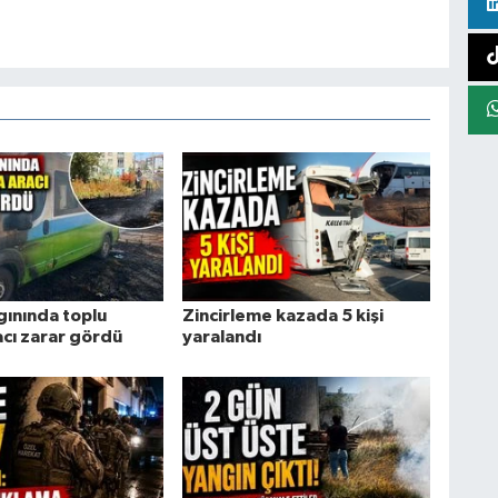
gınında toplu
Zincirleme kazada 5 kişi
acı zarar gördü
yaralandı