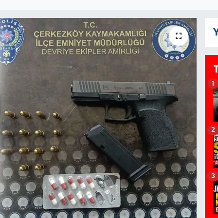
Y
1
2
3