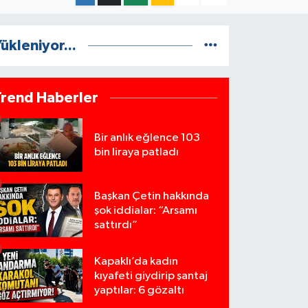
ükleniyor...
Trend Haberler
Bir anlık eğlence 103
bin liraya patladı
Başkan Çetin hakkında
şok iddialar: “Arsamı
sattırdı”
Kapaklı’da kadın
kıyafeti giydirip şantaj
yaptılar: 6 gözaltı