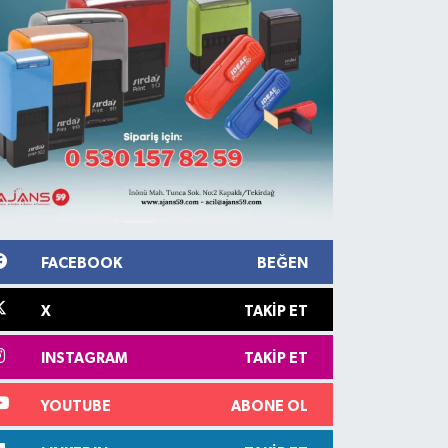
FACEBOOK
BEĞEN
X
TAKIP ET
INSTAGRAM
TAKIP ET
YOUTUBE
ABONE OL