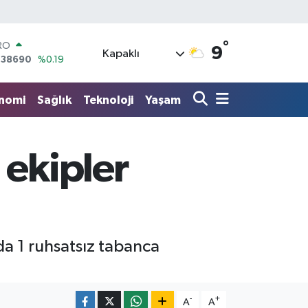
RO
°
9
,38690
%0.19
Kapaklı
ERLİN
,60380
%0.18
ALTIN
nomi
Sağlık
Teknoloji
Yaşam
62,09000
%0.19
ST100
.598,00
%0
TCOIN
 ekipler
.591,74
%-1.82
LAR
,43620
%0.02
a 1 ruhsatsız tabanca
-
+
A
A