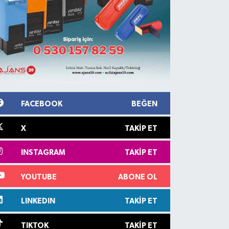
FACEBOOK
BEĞEN
X
TAKIP ET
INSTAGRAM
TAKIP ET
YOUTUBE
ABONE OL
LINKEDIN
TAKIP ET
TIKTOK
TAKIP ET