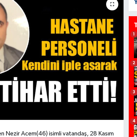
Y
1
2
3
4
en Nezir Acem(46) isimli vatandaş, 28 Kasım