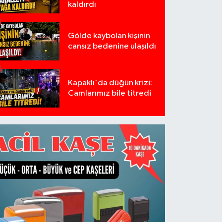
kaldırdı
Gölde kaybolan kişinin
cansız bedenine ulaşıldı
Kapaklı'da düğün krizi:
Camlarımız bile titredi