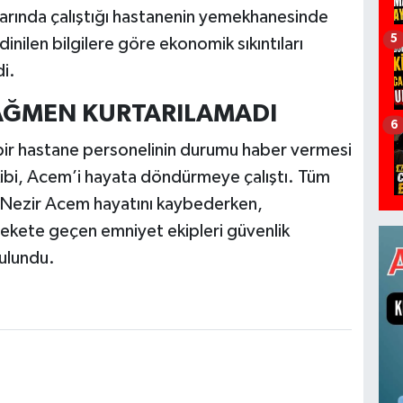
ularında çalıştığı hastanenin yemekhanesinde
5
inilen bilgilere göre ekonomik sıkıntıları
di.
AĞMEN KURTARILAMADI
6
 bir hastane personelinin durumu haber vermesi
ekibi, Acem’i hayata döndürmeye çalıştı. Tüm
Nezir Acem hayatını kaybederken,
ekete geçen emniyet ekipleri güvenlik
ulundu.