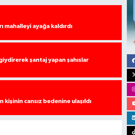
rı mahalleyi ayağa kaldırdı
 giydirerek şantaj yapan şahıslar
 kişinin cansız bedenine ulaşıldı