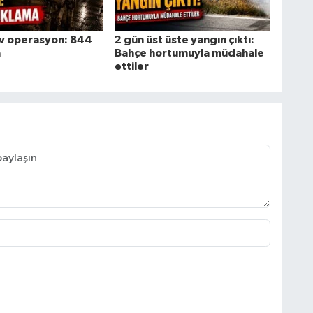
ev operasyon: 844
2 gün üst üste yangın çıktı:
a
Bahçe hortumuyla müdahale
ettiler