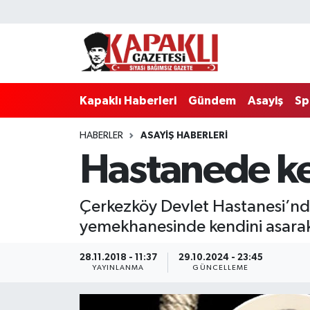
Kapaklı Haberleri
Tekirdağ Nöbetçi Eczaneler
Gündem
Tekirdağ Hava Durumu
Kapaklı Haberleri
Gündem
Asayiş
Sp
Asayiş
Tekirdağ Namaz Vakitleri
HABERLER
ASAYIŞ HABERLERI
Hastanede ke
Spor
Tekirdağ Trafik Yoğunluk Haritası
Eğitim
Süper Lig Puan Durumu ve Fikstür
Çerkezköy Devlet Hastanesi’nde
yemekhanesinde kendini asarak
Siyaset
Tüm Manşetler
28.11.2018 - 11:37
29.10.2024 - 23:45
Resmi Reklamlar
Son Dakika Haberleri
YAYINLANMA
GÜNCELLEME
Tekirdağ
Haber Arşivi