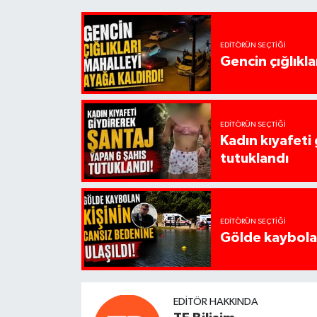
EDITÖRÜN SEÇTIĞI
Gencin çığlıkla
EDITÖRÜN SEÇTIĞI
Kadın kıyafeti
tutuklandı
EDITÖRÜN SEÇTIĞI
Gölde kaybolan
EDITÖR HAKKINDA