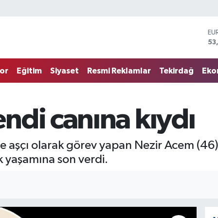
EU
53
ST
61
G.
68
or
Eğitim
Siyaset
Resmi Reklamlar
Tekirdağ
Eko
Bİ
14
BI
79
ndi canına kıydı
DO
45
 aşçı olarak görev yapan Nezir Acem (46),
 yaşamına son verdi.