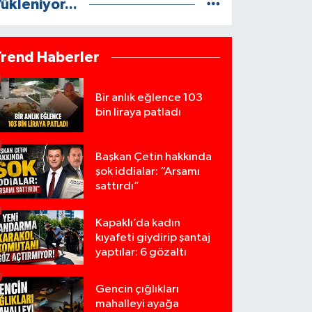
ükleniyor...
Trend Haberler
Bir anlık eğlence 103
bin liraya patladı
Başkan Çetin hakkında
şok iddialar: “Arsamı
sattırdı”
Kapaklı’da kadın
kıyafeti giydirip şantaj
yaptılar: 6 gözaltı
Gencin çığlıkları
mahalleyi ayağa