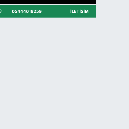
05444018259
İLETIŞIM