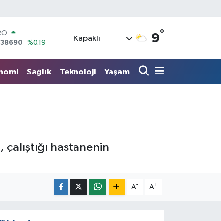
RO
,38690
%0.19
°
9
Kapaklı
ERLİN
,60380
%0.18
ALTIN
62,09000
%0.19
nomi
Sağlık
Teknoloji
Yaşam
ST100
.598,00
%0
TCOIN
.591,74
%-1.82
LAR
,43620
%0.02
 çalıştığı hastanenin
-
+
A
A