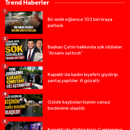
Trend Haberler
1
Bir anlık eğlence 103 bin liraya
patladı
2
Başkan Çetin hakkında şok iddialar:
“Arsamı sattırdı”
3
Kapaklı’da kadın kıyafeti giydirip
şantaj yaptılar: 6 gözaltı
4
Gölde kaybolan kişinin cansız
bedenine ulaşıldı
5
Kapaklı'da düğün krizi: Camlarımız