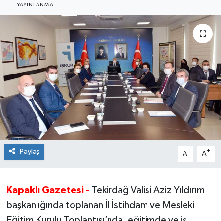
YAYINLANMA
Ekonomi
Sağlık
Teknoloji
Yaşam
Paylaş
-
+
A
A
Kapaklı Gazetesi -
Tekirdağ Valisi Aziz Yıldırım
başkanlığında toplanan İl İstihdam ve Mesleki
Eğitim Kurulu Toplantısı’nda, eğitimde ve iş