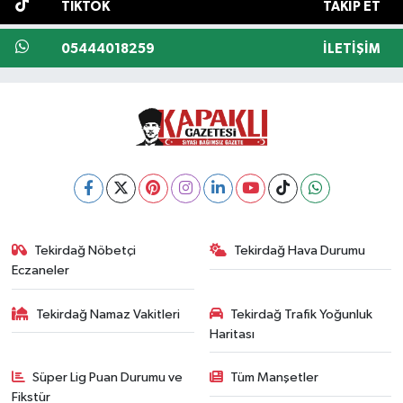
TIKTOK
TAKIP ET
05444018259
İLETIŞIM
Tekirdağ Nöbetçi
Tekirdağ Hava Durumu
Eczaneler
Tekirdağ Namaz Vakitleri
Tekirdağ Trafik Yoğunluk
Haritası
Süper Lig Puan Durumu ve
Tüm Manşetler
Fikstür