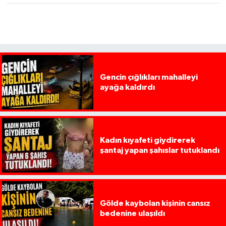
Gencin çığlıkları mahalleyi
ayağa kaldırdı
Kadın kıyafeti giydirerek
şantaj yapan şahıslar tutuklandı
Gölde kaybolan kişinin cansız
bedenine ulaşıldı