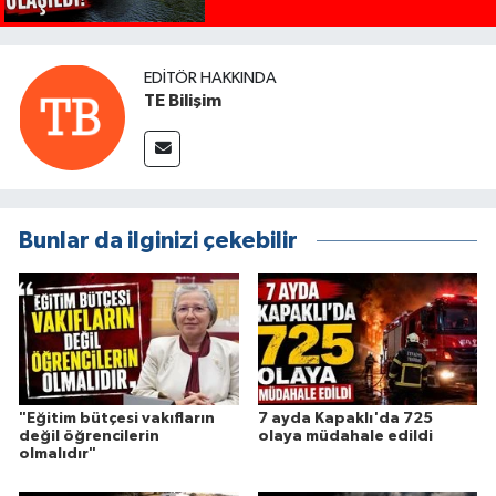
EDITÖR HAKKINDA
TE Bilişim
Bunlar da ilginizi çekebilir
"Eğitim bütçesi vakıfların
7 ayda Kapaklı'da 725
değil öğrencilerin
olaya müdahale edildi
olmalıdır"