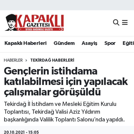
Kapaklı Haberleri
Tekirdağ Nöbetçi Eczaneler
Gündem
Tekirdağ Hava Durumu
Kapaklı Haberleri
Gündem
Asayiş
Spor
Eğit
Asayiş
Tekirdağ Namaz Vakitleri
HABERLER
TEKIRDAĞ HABERLERI
Spor
Tekirdağ Trafik Yoğunluk Haritası
Gençlerin istihdama
katılabilmesi için yapılacak
Eğitim
Süper Lig Puan Durumu ve Fikstür
çalışmalar görüşüldü
Siyaset
Tüm Manşetler
Tekirdağ İl İstihdam ve Mesleki Eğitim Kurulu
Toplantısı, Tekirdağ Valisi Aziz Yıldırım
Resmi Reklamlar
Son Dakika Haberleri
başkanlığında Valilik Toplantı Salonu’nda yapıldı.
Tekirdağ
Haber Arşivi
20.10.2021 - 15:05