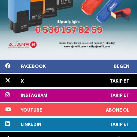
FACEBOOK
BEĞEN
X
TAKIP ET
INSTAGRAM
TAKIP ET
YOUTUBE
ABONE OL
LINKEDIN
TAKIP ET