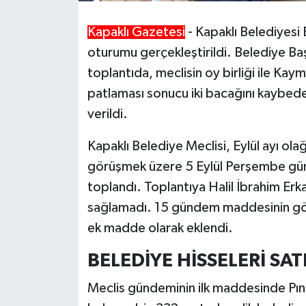
Kapaklı Gazetesi
- Kapaklı Belediyesi E
oturumu gerçekleştirildi. Belediye Baş
toplantıda, meclisin oy birliği ile Ka
patlaması sonucu iki bacağını kaybeden
verildi.
Kapaklı Belediye Meclisi, Eylül ayı ol
görüşmek üzere 5 Eylül Perşembe gün
toplandı. Toplantıya Halil İbrahim Er
sağlamadı. 15 gündem maddesinin gö
ek madde olarak eklendi.
BELEDİYE HİSSELERİ SAT
Meclis gündeminin ilk maddesinde Pın