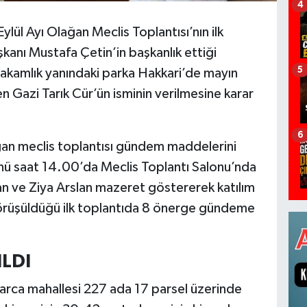
4
ylül Ayı Olağan Meclis Toplantısı’nın ilk
kanı Mustafa Çetin’in başkanlık ettiği
5
ymakamlık yanındaki parka Hakkari’de mayın
 Gazi Tarık Cür’ün isminin verilmesine karar
6
ağan meclis toplantısı gündem maddelerini
ü saat 14.00’da Meclis Toplantı Salonu’nda
kan ve Ziya Arslan mazeret göstererek katılım
rüşüldüğü ilk toplantıda 8 önerge gündeme
ILDI
arca mahallesi 227 ada 17 parsel üzerinde