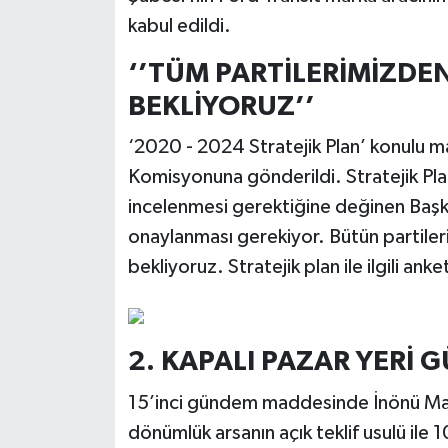
kabul edildi.
‘’TÜM PARTİLERİMİZDEN
BEKLİYORUZ’’
‘2020 - 2024 Stratejik Plan’ konulu 
Komisyonuna gönderildi. Stratejik Plan
incelenmesi gerektiğine değinen Başk
onaylanması gerekiyor. Bütün partilerim
bekliyoruz. Stratejik plan ile ilgili an
2. KAPALI PAZAR YERİ 
15’inci gündem maddesinde İnönü Mah
dönümlük arsanın açık teklif usulü ile 1