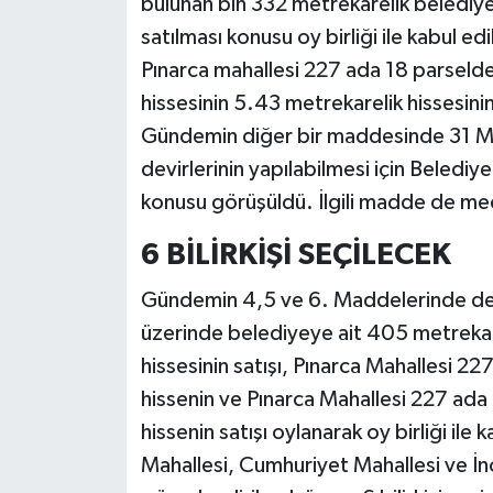
bulunan bin 332 metrekarelik belediye
satılması konusu oy birliği ile kabul e
Pınarca mahallesi 227 ada 18 parseld
hissesinin 5.43 metrekarelik hissesinin 
Gündemin diğer bir maddesinde 31 Mart
devirlerinin yapılabilmesi için Belediy
konusu görüşüldü. İlgili madde de mecli
6 BİLİRKİŞİ SEÇİLECEK
Gündemin 4,5 ve 6. Maddelerinde de y
üzerinde belediyeye ait 405 metrekar
hissesinin satışı, Pınarca Mahallesi 2
hissenin ve Pınarca Mahallesi 227 ada
hissenin satışı oylanarak oy birliği i
Mahallesi, Cumhuriyet Mahallesi ve İn