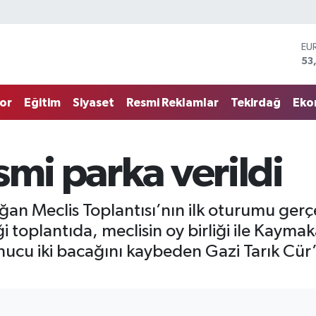
ST
61
G.
68
or
Eğitim
Siyaset
Resmi Reklamlar
Tekirdağ
Eko
Bİ
14
BI
79
smi parka verildi
DO
45
EU
53
ğan Meclis Toplantısı’nın ilk oturumu gerçe
ği toplantıda, meclisin oy birliği ile Kaym
ucu iki bacağını kaybeden Gazi Tarık Cür’