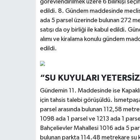
görevlendirilmek üzere 6 bilirkişi seç
edildi. 8. Gündem maddesinde meclisi
ada 5 parsel üzerinde bulunan 272 met
satışı da oy birliği ile kabul edildi.
alımı ve kiralama konulu gündem mad
edildi.
“SU KUYULARI YETERSİZ
Gündemin 11. Maddesinde ise Kapaklı’d
için tahsis talebi görüşüldü. İsmetpaş
parsel arasında bulunan 112,58 metrek
1098 ada 1 parsel ve 1213 ada 1 pars
Bahçelievler Mahallesi 1016 ada 5 par
bulunan parkta 114.48 metrekare su k