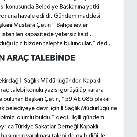
mesi konusunda Belediye Başkanına yetki
syonuna havale edildi. Gündem maddesi
şkanı Mustafa Çetin “ Bahçelievler
istenilen kapasitede yetersiz kaldı.
olduğu için bizden talepte bulundular.” dedi.
N ARAÇ TALEBİNDE
kirdağ İl Sağlık Müdürlüğünden Kapaklı
araç talebi konulu yazısı görüşülüp karara
de bulunan Başkan Çetin, “59 AE 085 plakalı
 belediyeye devri için İl Sağlık Müdürlüğü’ne
bimizi olumlu buldu.” dedi. İlgili gündem
 Ayrıca Türkiye Sakatlar Derneği Kapaklı
akımının yapılması talebi de oy birliği ile