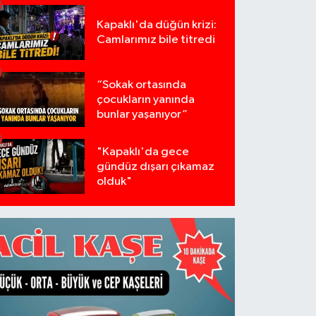
Kapaklı'da düğün krizi:
Camlarımız bile titredi
“Sokak ortasında
çocukların yanında
bunlar yaşanıyor”
"Kapaklı'da gece
gündüz dışarı çıkamaz
olduk"