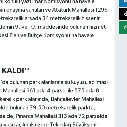
imi konulu yazı İmar Komisyonu’na havale
n onayına sunulan ve Atatürk Mahallesi 1296
rekarelik arsada 34 metrekarelik hissenin
 Gündemin 9. ve 10. maddesinde bulunan hizmet
desi Plan ve Bütçe Komisyonu’na havale
 KALDI’’
a bulunan park alanlarına su kuyusu açılması
a Mahallesi 361 ada 4 parsel ile 575 ada 8
arelik park alanında, Bahçelievler Mahallesi
elde bulunan 79,50 metrekarelik parkta,
selde, Pınarca Mahallesi 313 ada 72 parselde
uyusu açılmak üzere Tekirdağ Büyükşehir