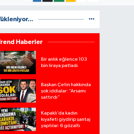
ükleniyor...
Trend Haberler
Bir anlık eğlence 103
bin liraya patladı
Başkan Çetin hakkında
şok iddialar: “Arsamı
sattırdı”
Kapaklı’da kadın
kıyafeti giydirip şantaj
yaptılar: 6 gözaltı