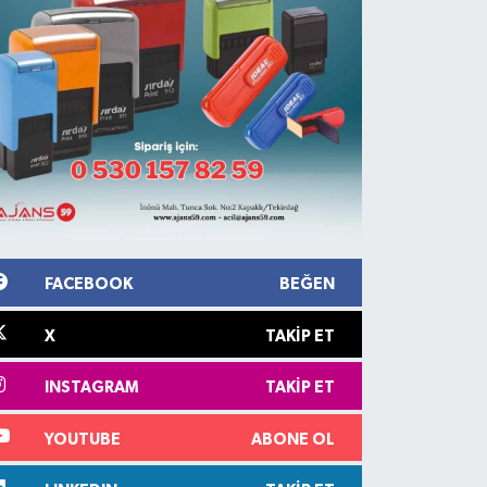
FACEBOOK
BEĞEN
X
TAKIP ET
INSTAGRAM
TAKIP ET
YOUTUBE
ABONE OL