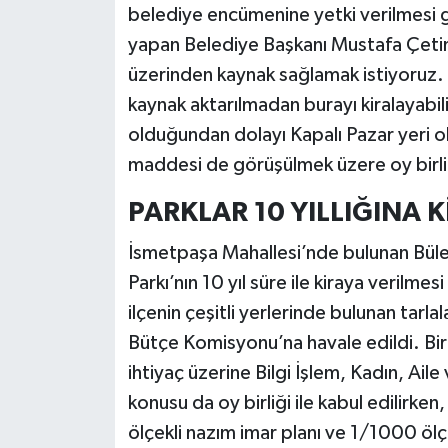
belediye encümenine yetki verilmesi g
yapan Belediye Başkanı Mustafa Çetin,
üzerinden kaynak sağlamak istiyoruz.
kaynak aktarılmadan burayı kiralayabili
olduğundan dolayı Kapalı Pazar yeri 
maddesi de görüşülmek üzere oy birliğ
PARKLAR 10 YILLIĞINA K
İsmetpaşa Mahallesi’nde bulunan Büle
Parkı’nın 10 yıl süre ile kiraya verilm
ilçenin çeşitli yerlerinde bulunan tarlala
Bütçe Komisyonu’na havale edildi. B
ihtiyaç üzerine Bilgi İşlem, Kadın, Aile
konusu da oy birliği ile kabul edilirk
ölçekli nazım imar planı ve 1/1000 ölçe