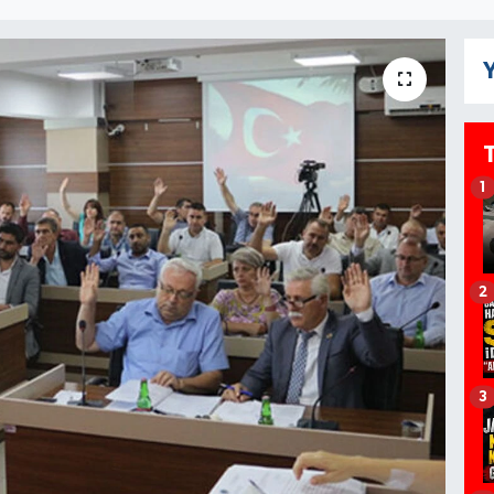
Y
1
2
3