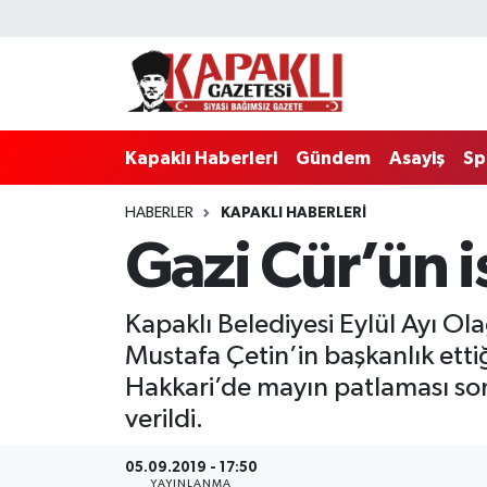
Kapaklı Haberleri
Tekirdağ Nöbetçi Eczaneler
Gündem
Tekirdağ Hava Durumu
Kapaklı Haberleri
Gündem
Asayiş
Sp
Asayiş
Tekirdağ Namaz Vakitleri
HABERLER
KAPAKLI HABERLERI
Gazi Cür’ün i
Spor
Tekirdağ Trafik Yoğunluk Haritası
Eğitim
Süper Lig Puan Durumu ve Fikstür
Kapaklı Belediyesi Eylül Ayı Ola
Mustafa Çetin’in başkanlık etti
Siyaset
Tüm Manşetler
Hakkari’de mayın patlaması son
Resmi Reklamlar
Son Dakika Haberleri
verildi.
Tekirdağ
Haber Arşivi
05.09.2019 - 17:50
YAYINLANMA