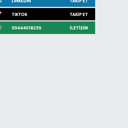
LINKEDIN
TAKIP ET
TIKTOK
TAKIP ET
05444018259
İLETIŞIM