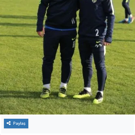
Paylaş