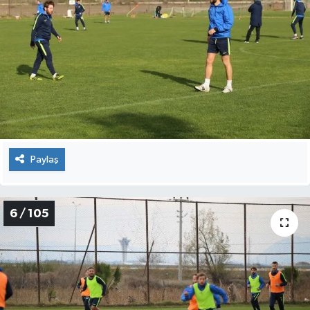
Paylaş
6 / 105