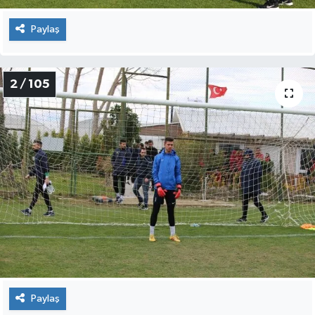
Paylaş
2 / 105
Paylaş