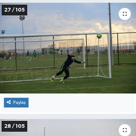
27 / 105
Paylaş
28 / 105