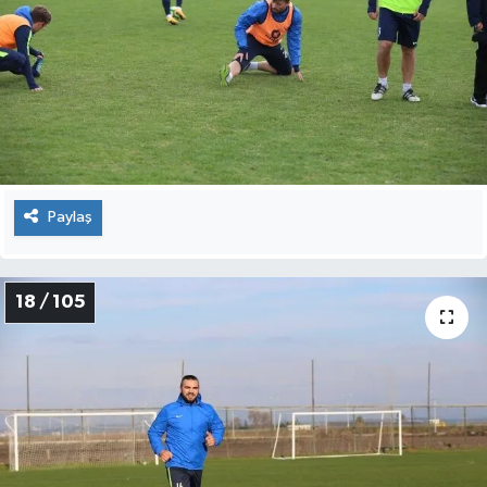
Paylaş
18 / 105