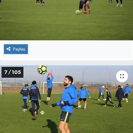
Paylaş
7 / 105