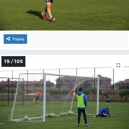
Paylaş
19 / 105