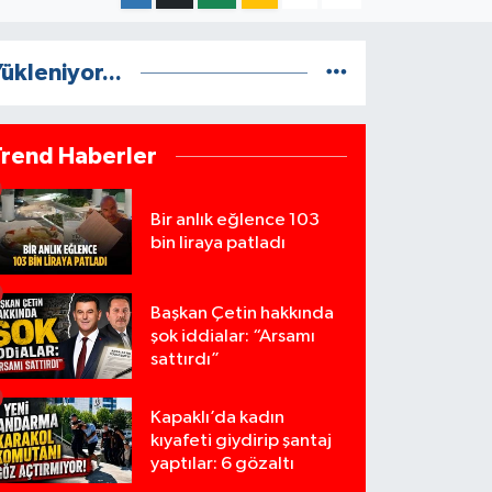
ükleniyor...
Trend Haberler
Bir anlık eğlence 103
bin liraya patladı
Başkan Çetin hakkında
şok iddialar: “Arsamı
sattırdı”
Kapaklı’da kadın
kıyafeti giydirip şantaj
yaptılar: 6 gözaltı