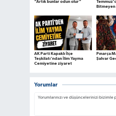
“Artık bunlar odun olur”
Temmuz’da
Bitmeyen 
AK Parti Kapaklı İlçe
Pınarça M
Teşkilatı'ndan İlim Yayma
Şalvar Ge
Cemiyetine ziyaret
Yorumlar