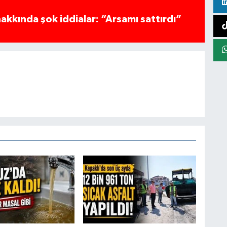
akkında şok iddialar: “Arsamı sattırdı”