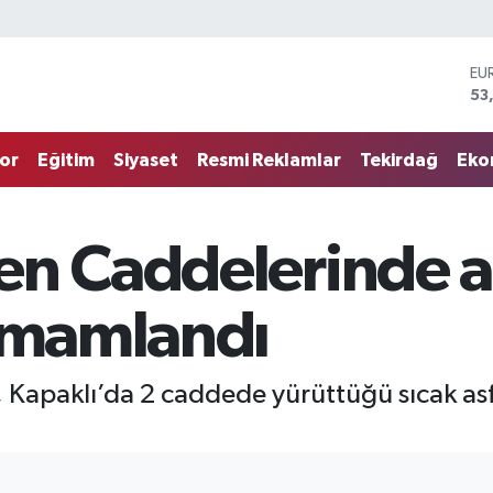
EU
53
ST
61
G.
68
or
Eğitim
Siyaset
Resmi Reklamlar
Tekirdağ
Eko
Bİ
14
BI
79
en Caddelerinde a
DO
45
tamamlandı
 Kapaklı’da 2 caddede yürüttüğü sıcak asfa