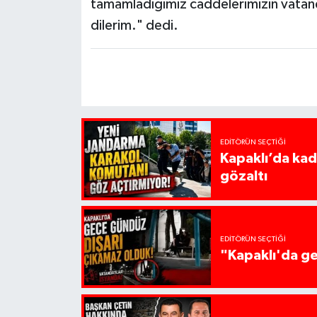
tamamladığımız caddelerimizin vatanda
dilerim." dedi.
EDITÖRÜN SEÇTIĞI
Kapaklı’da kadı
gözaltı
EDITÖRÜN SEÇTIĞI
"Kapaklı'da ge