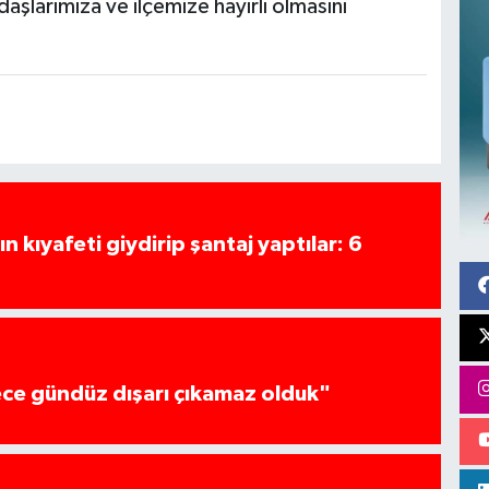
şlarımıza ve ilçemize hayırlı olmasını
n kıyafeti giydirip şantaj yaptılar: 6
ce gündüz dışarı çıkamaz olduk"