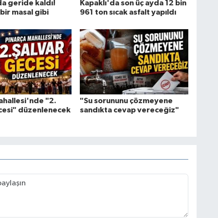
 geride kaldı!
Kapaklı'da son üç ayda 12 bin
bir masal gibi
961 ton sıcak asfalt yapıldı
ahallesi'nde "2.
"Su sorununu çözmeyene
cesi" düzenlenecek
sandıkta cevap vereceğiz"