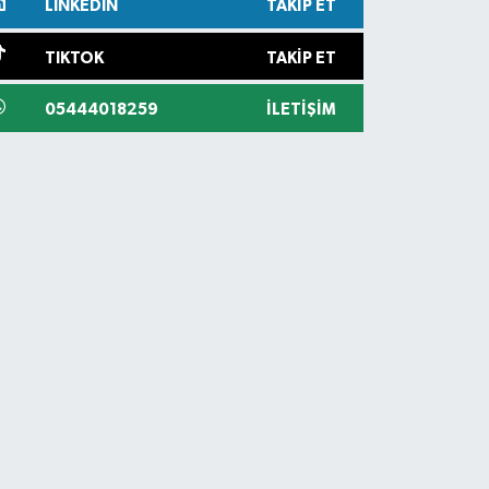
LINKEDIN
TAKIP ET
TIKTOK
TAKIP ET
05444018259
İLETIŞIM