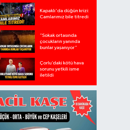
Kapaklı'da düğün krizi:
Camlarımız bile titredi
“Sokak ortasında
çocukların yanında
bunlar yaşanıyor”
Çorlu’daki kötü hava
sorunu yetkili isme
iletildi