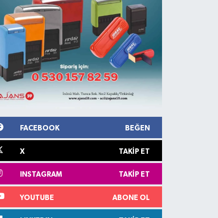
FACEBOOK
BEĞEN
X
TAKIP ET
INSTAGRAM
TAKIP ET
YOUTUBE
ABONE OL