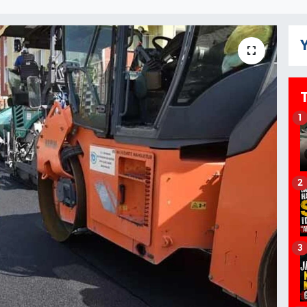
Y
1
2
3