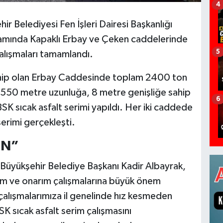
4
r Belediyesi Fen İşleri Dairesi Başkanlığı
samında Kapaklı Erbay ve Çeken caddelerinde
5
çalışmaları tamamlandı.
ahip olan Erbay Caddesinde toplam 2400 ton
n, 550 metre uzunluğa, 8 metre genişliğe sahip
6
 sıcak asfalt serimi yapıldı. Her iki caddede
erimi gerçekleşti.
UN”
ğ Büyükşehir Belediye Başkanı Kadir Albayrak,
pım ve onarım çalışmalarına büyük önem
k çalışmalarımıza il genelinde hız kesmeden
 sıcak asfalt serim çalışmasını