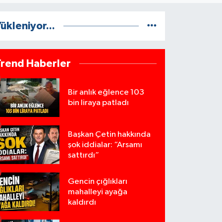
ükleniyor...
Trend Haberler
Bir anlık eğlence 103
bin liraya patladı
Başkan Çetin hakkında
şok iddialar: “Arsamı
sattırdı”
Gencin çığlıkları
mahalleyi ayağa
kaldırdı