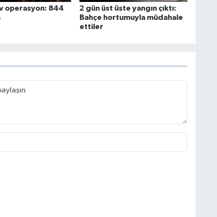
ev operasyon: 844
2 gün üst üste yangın çıktı:
a
Bahçe hortumuyla müdahale
ettiler