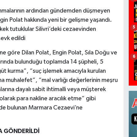
uklanmalarının ardından gündemden düşmeyen
in Polat hakkında yeni bir gelişme yaşandı.
5
kek tutuklular Silivri’deki cezaevinden
evk edildi
e göre Dilan Polat, Engin Polat, Sıla Doğu ve
6
alarında bulunduğu toplamda 14 şüpheli, 5
üt kurma”, “suç işlemek amacıyla kurulan
a muhalefet”, “mal varlığı değerlerinin meşru
rına dayalı sabit ihtimalli veya müşterek
 olarak para nakline aracılık etme” gibi
ri’de bulunan Marmara Cezaevi’ne
A GÖNDERİLDİ