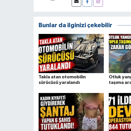
Bunlar da ilginizi çekebilir
Takla atan otomobilin
Otluk yan
sürücüsü yaralandı
taşıma ar