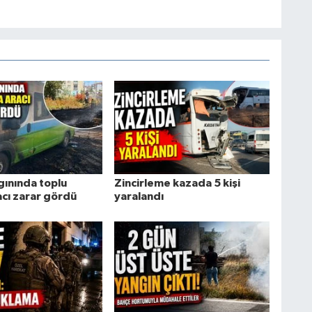
gınında toplu
Zincirleme kazada 5 kişi
acı zarar gördü
yaralandı