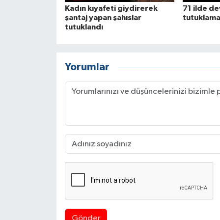
Kadın kıyafeti giydirerek
71 ilde d
şantaj yapan şahıslar
tutuklam
tutuklandı
Yorumlar
Gönder