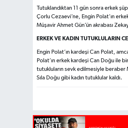
Tutuklandıktan 11 gün sonra erkek şüph
Çorlu Cezaevi’ne, Engin Polat’ın erkek
Müşavir Ahmet Gün’ün akrabası Zekayi
ERKEK VE KADIN TUTUKLULARIN CE
Engin Polat’ın kardeşi Can Polat, amcas
Polat’ın erkek kardeşi Can Doğu ile bi
tutukluların sevk edilmesiyle beraber
Sıla Doğu gibi kadın tutuklular kaldı.