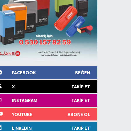
FACEBOOK
BEĞEN
X
TAKIP ET
INSTAGRAM
TAKIP ET
YOUTUBE
ABONE OL
LINKEDIN
TAKIP ET