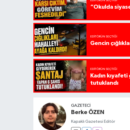
EDITÖRÜN SEÇTIĞI
“Okulda siyase
EDITÖRÜN SEÇTIĞI
Gencin çığlıkla
EDITÖRÜN SEÇTIĞI
Kadın kıyafeti
tutuklandı
GAZETECI
Berke ÖZEN
Kapaklı Gazetesi Editör