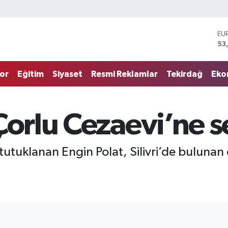
EU
53
ST
61
G.
or
Eğitim
Siyaset
Resmi Reklamlar
Tekirdağ
Eko
68
Bİ
14
BI
Çorlu Cezaevi’ne s
79
DO
45
a tutuklanan Engin Polat, Silivri’de bulun