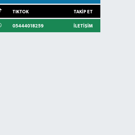
TIKTOK
TAKIP ET
05444018259
İLETIŞIM