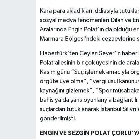
Kara para akladıkları iddiasıyla tut
sosyal medya fenomenleri Dilan ve Eng
Aralarında Engin Polat’ın da olduğu er
Marmara Bölgesi’ndeki cezaevlerine s
Habertürk’ten Ceylan Sever’in haberin
Polat ailesinin bir çok üyesinin de ar
Kasım günü “Suç işlemek amacıyla örg
örgüte üye olma”, “vergi usul kanunun
kaynağını gizlemek”, “Spor müsabakala
bahis ya da şans oyunlarıyla bağlantılı
suçlardan tutuklanarak İstanbul Siliv
gönderilmişti.
ENGİN VE SEZGİN POLAT ÇORLU’Y