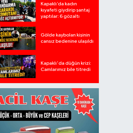
Kapaklı’da kadın
kıyafeti giydirip şantaj
yaptılar: 6 gözaltı
Gölde kaybolan kişinin
cansız bedenine ulaşıldı
Kapaklı'da düğün krizi:
Camlarımız bile titredi