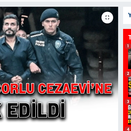
Y
1
2
3
4