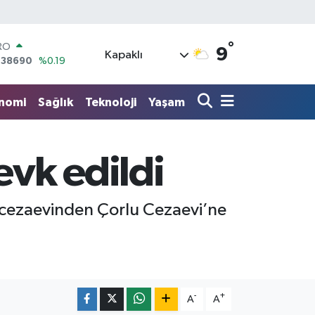
RO
°
9
,38690
%0.19
Kapaklı
ERLİN
,60380
%0.18
ALTIN
nomi
Sağlık
Teknoloji
Yaşam
62,09000
%0.19
ST100
.598,00
%0
TCOIN
evk edildi
.591,74
%-1.82
LAR
,43620
%0.02
an cezaevinden Çorlu Cezaevi’ne
-
+
A
A