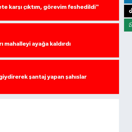
te karşı çıktım, görevim feshedildi"
rı mahalleyi ayağa kaldırdı
 giydirerek şantaj yapan şahıslar