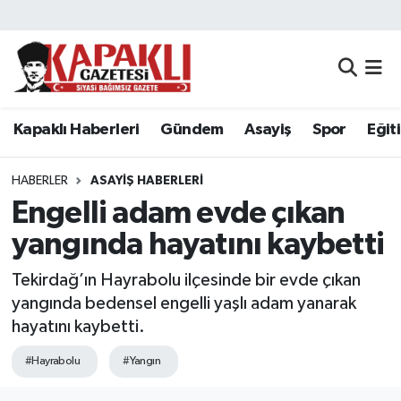
Kapaklı Haberleri
Tekirdağ Nöbetçi Eczaneler
Gündem
Tekirdağ Hava Durumu
Kapaklı Haberleri
Gündem
Asayiş
Spor
Eğit
Asayiş
Tekirdağ Namaz Vakitleri
HABERLER
ASAYIŞ HABERLERI
Spor
Tekirdağ Trafik Yoğunluk Haritası
Engelli adam evde çıkan
yangında hayatını kaybetti
Eğitim
Süper Lig Puan Durumu ve Fikstür
Tekirdağ’ın Hayrabolu ilçesinde bir evde çıkan
Siyaset
Tüm Manşetler
yangında bedensel engelli yaşlı adam yanarak
hayatını kaybetti.
Resmi Reklamlar
Son Dakika Haberleri
#Hayrabolu
#Yangın
Tekirdağ
Haber Arşivi