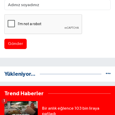
Gönder
Yükleniyor...
Trend Haberler
1
Bir anlık eğlence 103 bin liraya
patladı