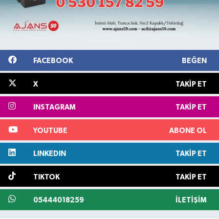
FACEBOOK
BEĞEN
X
TAKIP ET
INSTAGRAM
TAKIP ET
YOUTUBE
ABONE OL
LINKEDIN
TAKIP ET
TIKTOK
TAKIP ET
05444018259
İLETIŞIM