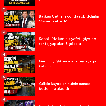
2
Başkan Çetin hakkında şok iddialar:
“Arsamı sattırdı”
3
Kapaklı’da kadın kıyafeti giydirip
şantaj yaptılar: 6 gözaltı
4
Gencin çığlıkları mahalleyi ayağa
kaldırdı
5
Gölde kaybolan kişinin cansız
bedenine ulaşıldı
6