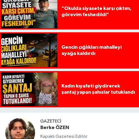
“Okulda siyasete karşı çıktım,
görevim feshedildi"
Gencin çığlıkları mahalleyi
ayağa kaldırdı
Kadın kıyafeti giydirerek
şantaj yapan şahıslar tutuklandı
GAZETECI
Berke ÖZEN
Kapaklı Gazetesi Editör