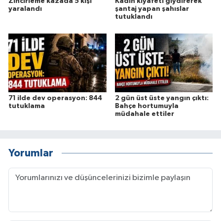
Zincirleme kazada 5 kişi
Kadın kıyafeti giydirerek
yaralandı
şantaj yapan şahıslar
tutuklandı
71 ilde dev operasyon: 844
2 gün üst üste yangın çıktı:
tutuklama
Bahçe hortumuyla
müdahale ettiler
Yorumlar