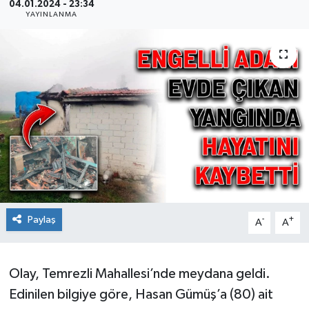
04.01.2024 - 23:34
YAYINLANMA
Ekonomi
Sağlık
Teknoloji
Yaşam
Paylaş
-
+
A
A
Olay, Temrezli Mahallesi’nde meydana geldi.
Edinilen bilgiye göre, Hasan Gümüş’a (80) ait