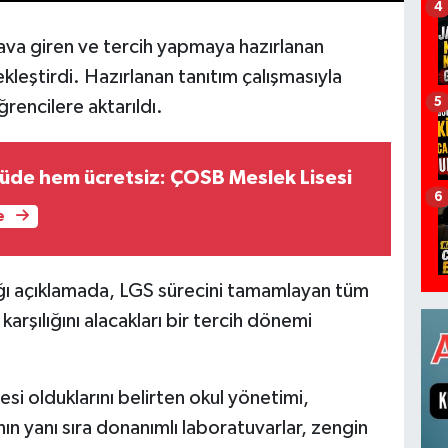
4
nava giren ve tercih yapmaya hazırlanan
kleştirdi. Hazırlanan tanıtım çalışmasıyla
5
rencilere aktarıldı.
üde hem ücretsiz: ÇOSB Meslek Lisesi
6
e
ığı açıklamada, LGS sürecini tamamlayan tüm
arşılığını alacakları bir tercih dönemi
esi olduklarını belirten okul yönetimi,
ın yanı sıra donanımlı laboratuvarlar, zengin