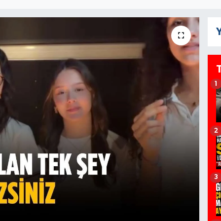
Y
1
2
3