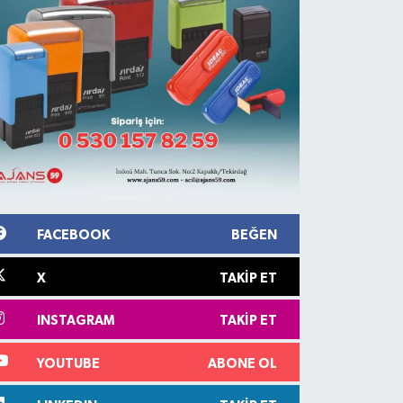
FACEBOOK
BEĞEN
X
TAKIP ET
INSTAGRAM
TAKIP ET
YOUTUBE
ABONE OL