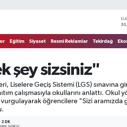
ST
61
G.
68
or
Eğitim
Siyaset
Resmi Reklamlar
Tekirdağ
Eko
Bİ
14
BI
79
k şey sizsiniz"
DO
45
EU
53
ri, Liselere Geçiş Sistemi (LGS) sınavına g
nıtım çalışmasıyla okullarını anlattı. Okul y
ı vurgulayarak öğrencilere "Sizi aramızda g
u.
2 DK
NMA SÜRESI