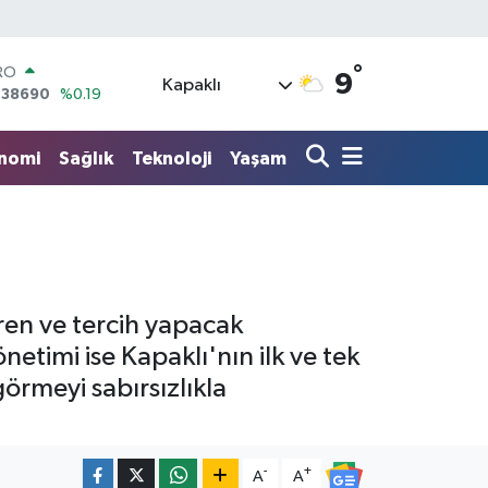
°
ERLİN
9
Kapaklı
,60380
%0.18
ALTIN
62,09000
%0.19
nomi
Sağlık
Teknoloji
Yaşam
ST100
.598,00
%0
TCOIN
.591,74
%-1.82
LAR
,43620
%0.02
RO
,38690
%0.19
iren ve tercih yapacak
önetimi ise Kapaklı'nın ilk ve tek
örmeyi sabırsızlıkla
-
+
A
A