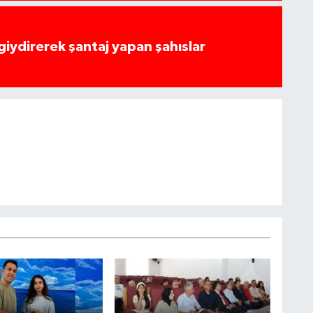
 giydirerek şantaj yapan şahıslar