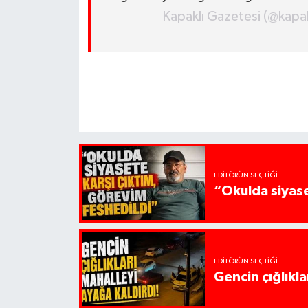
Kapaklı Gazetesi (@kapakl
EDITÖRÜN SEÇTIĞI
“Okulda siyase
EDITÖRÜN SEÇTIĞI
Gencin çığlıkla