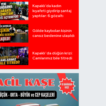
Kapaklı’da kadın
kıyafeti giydirip şantaj
yaptılar: 6 gözaltı
Gölde kaybolan kişinin
cansız bedenine ulaşıldı
Kapaklı'da düğün krizi:
Camlarımız bile titredi