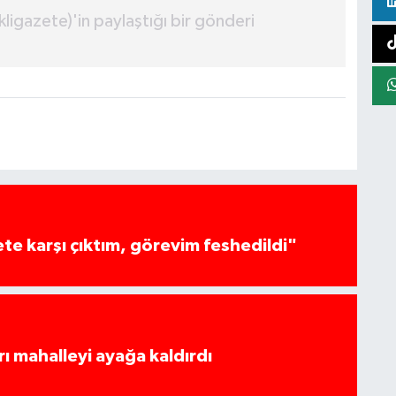
igazete)'in paylaştığı bir gönderi
te karşı çıktım, görevim feshedildi"
rı mahalleyi ayağa kaldırdı