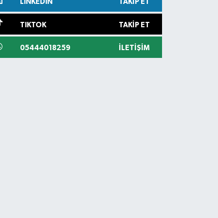
LINKEDIN
TAKIP ET
TIKTOK
TAKIP ET
05444018259
İLETIŞIM