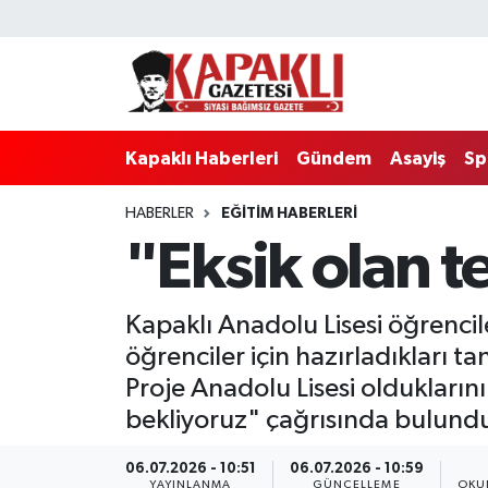
Kapaklı Haberleri
Tekirdağ Nöbetçi Eczaneler
Gündem
Tekirdağ Hava Durumu
Kapaklı Haberleri
Gündem
Asayiş
Sp
Asayiş
Tekirdağ Namaz Vakitleri
HABERLER
EĞITIM HABERLERI
"Eksik olan te
Spor
Tekirdağ Trafik Yoğunluk Haritası
Eğitim
Süper Lig Puan Durumu ve Fikstür
Kapaklı Anadolu Lisesi öğrencile
öğrenciler için hazırladıkları ta
Siyaset
Tüm Manşetler
Proje Anadolu Lisesi oldukların
Resmi Reklamlar
Son Dakika Haberleri
bekliyoruz" çağrısında bulund
Tekirdağ
Haber Arşivi
06.07.2026 - 10:51
06.07.2026 - 10:59
YAYINLANMA
GÜNCELLEME
OKU