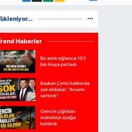
ükleniyor...
Trend Haberler
Bir anlık eğlence 103
bin liraya patladı
Başkan Çetin hakkında
şok iddialar: “Arsamı
sattırdı”
Gencin çığlıkları
mahalleyi ayağa
kaldırdı