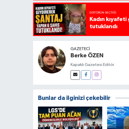
EDITÖRÜN SEÇTIĞI
Kadın kıyafeti
tutuklandı
GAZETECI
Berke ÖZEN
Kapaklı Gazetesi Editör
Bunlar da ilginizi çekebilir