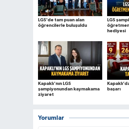
LGS’de tam puan alan
LGS şamp
öğrencilerle buluşuldu
öğretmeni
hediyesi
Kapaklı'nın LGS
Kapaklı’da
şampiyonundan kaymakama
başarı
ziyaret
Yorumlar