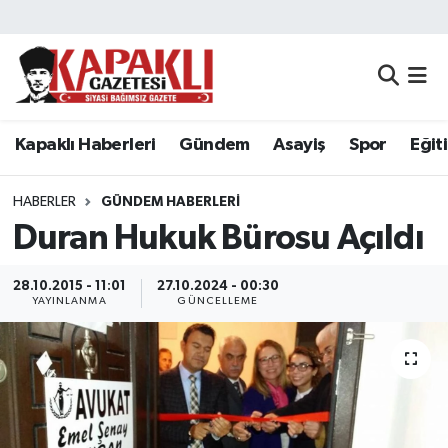
Kapaklı Haberleri
Tekirdağ Nöbetçi Eczaneler
Gündem
Tekirdağ Hava Durumu
Kapaklı Haberleri
Gündem
Asayiş
Spor
Eğit
Asayiş
Tekirdağ Namaz Vakitleri
HABERLER
GÜNDEM HABERLERI
Spor
Tekirdağ Trafik Yoğunluk Haritası
Duran Hukuk Bürosu Açıldı
Eğitim
Süper Lig Puan Durumu ve Fikstür
28.10.2015 - 11:01
27.10.2024 - 00:30
YAYINLANMA
GÜNCELLEME
Siyaset
Tüm Manşetler
Resmi Reklamlar
Son Dakika Haberleri
Tekirdağ
Haber Arşivi