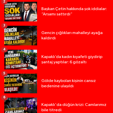
2
Başkan Çetin hakkında şok iddialar:
“Arsamı sattırdı”
3
Gencin çığlıkları mahalleyi ayağa
kaldırdı
4
Kapaklı’da kadın kıyafeti giydirip
şantaj yaptılar: 6 gözaltı
5
Gölde kaybolan kişinin cansız
bedenine ulaşıldı
6
Kapaklı'da düğün krizi: Camlarımız
bile titredi