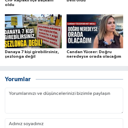
CHP Kapaklı İlçe Başkanı
belli oldu
oldu
Danaya 7 kişi girebilirsiniz,
Candan Yüceer: Doğru
şezlonga değil
neredeyse orada olacağım
Yorumlar