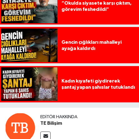
“Okulda siyasete karşı çıktım,
görevim feshedildi"
Gencin çığlıkları mahalleyi
ayağa kaldırdı
Kadın kıyafeti giydirerek
şantaj yapan şahıslar tutuklandı
EDITÖR HAKKINDA
TE Bilişim