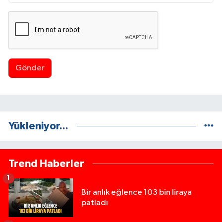
Gönder
Yükleniyor...
Trend Haberler
1
Bir anlık eğlence 103 bin liraya
patladı