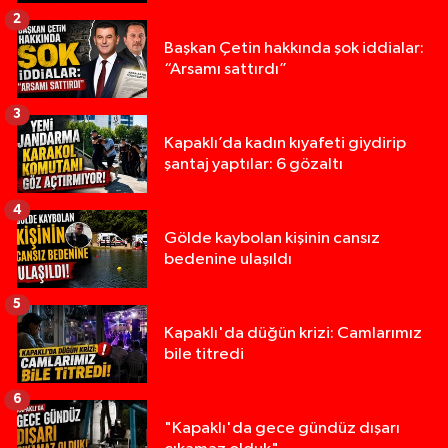
2
Başkan Çetin hakkında şok iddialar:
“Arsamı sattırdı”
3
Kapaklı’da kadın kıyafeti giydirip
şantaj yaptılar: 6 gözaltı
4
Gölde kaybolan kişinin cansız
bedenine ulaşıldı
5
Kapaklı'da düğün krizi: Camlarımız
bile titredi
6
"Kapaklı'da gece gündüz dışarı