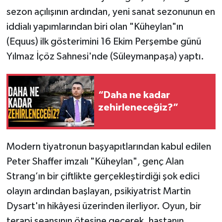
sezon açılışının ardından, yeni sanat sezonunun en
iddialı yapımlarından biri olan "Küheylan"ın
(Equus) ilk gösterimini 16 Ekim Perşembe günü
Yılmaz İçöz Sahnesi'nde (Süleymanpaşa) yaptı.
“Daha ne kadar
zehirleneceğiz?”
Modern tiyatronun başyapıtlarından kabul edilen
Peter Shaffer imzalı "Küheylan", genç Alan
Strang’ın bir çiftlikte gerçekleştirdiği şok edici
olayın ardından başlayan, psikiyatrist Martin
Dysart'ın hikâyesi üzerinden ilerliyor. Oyun, bir
terapi seansının ötesine geçerek, hastanın