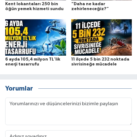
Kent lokantaları 250 bin
“Daha ne kadar
öğün yemek hizmeti sundu
zehirleneceğiz?”
6 ayda 105,4 milyon TL'lik
11 ilçede 5 bin 232 noktada
enerji tasarrufu
sivrisineğe mücadele
Yorumlar