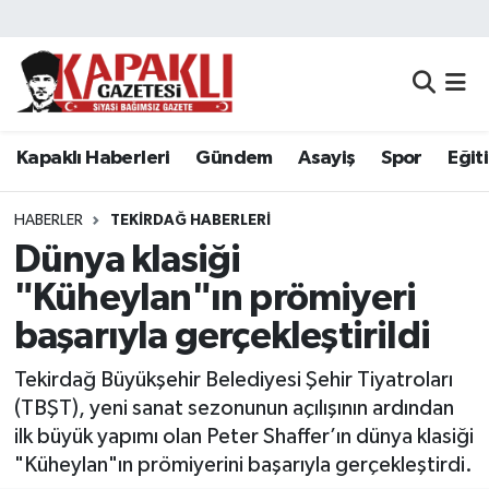
Kapaklı Haberleri
Tekirdağ Nöbetçi Eczaneler
Gündem
Tekirdağ Hava Durumu
Kapaklı Haberleri
Gündem
Asayiş
Spor
Eğit
Asayiş
Tekirdağ Namaz Vakitleri
HABERLER
TEKIRDAĞ HABERLERI
Spor
Tekirdağ Trafik Yoğunluk Haritası
Dünya klasiği
"Küheylan"ın prömiyeri
Eğitim
Süper Lig Puan Durumu ve Fikstür
başarıyla gerçekleştirildi
Siyaset
Tüm Manşetler
Tekirdağ Büyükşehir Belediyesi Şehir Tiyatroları
(TBŞT), yeni sanat sezonunun açılışının ardından
Resmi Reklamlar
Son Dakika Haberleri
ilk büyük yapımı olan Peter Shaffer’ın dünya klasiği
"Küheylan"ın prömiyerini başarıyla gerçekleştirdi.
Tekirdağ
Haber Arşivi