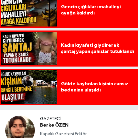
Gencin çığlıkları mahalleyi
ayağa kaldırdı
Kadın kıyafeti giydirerek
şantaj yapan şahıslar tutuklandı
Gölde kaybolan kişinin cansız
bedenine ulaşıldı
GAZETECI
Berke ÖZEN
Kapaklı Gazetesi Editör