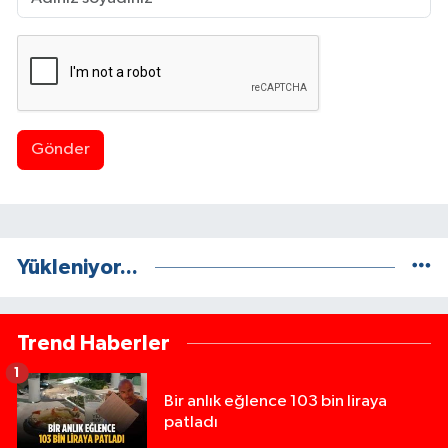
Gönder
Yükleniyor...
Trend Haberler
1
Bir anlık eğlence 103 bin liraya
patladı