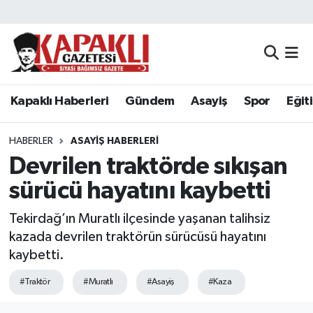
Kapaklı Haberleri
Tekirdağ Nöbetçi Eczaneler
Gündem
Tekirdağ Hava Durumu
Kapaklı Haberleri
Gündem
Asayiş
Spor
Eğit
Asayiş
Tekirdağ Namaz Vakitleri
HABERLER
ASAYIŞ HABERLERI
Spor
Tekirdağ Trafik Yoğunluk Haritası
Devrilen traktörde sıkışan
sürücü hayatını kaybetti
Eğitim
Süper Lig Puan Durumu ve Fikstür
Tekirdağ’ın Muratlı ilçesinde yaşanan talihsiz
Siyaset
Tüm Manşetler
kazada devrilen traktörün sürücüsü hayatını
kaybetti.
Resmi Reklamlar
Son Dakika Haberleri
#Traktör
#Muratlı
#Asayiş
#Kaza
Tekirdağ
Haber Arşivi