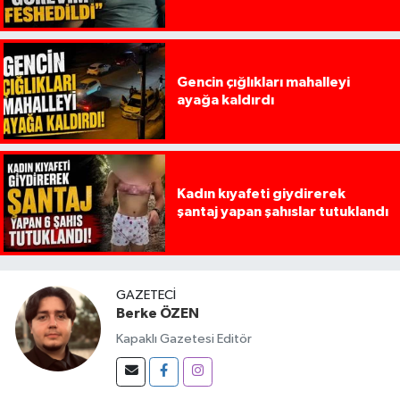
Gencin çığlıkları mahalleyi
ayağa kaldırdı
Kadın kıyafeti giydirerek
şantaj yapan şahıslar tutuklandı
GAZETECI
Berke ÖZEN
Kapaklı Gazetesi Editör