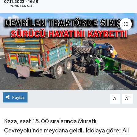
07.11.2023 - 16:19
YAYINLANMA
Ekonomi
Sağlık
Teknoloji
Yaşam
Paylaş
-
+
A
A
Kaza, saat 15.00 sıralarında Muratlı
Çevreyolu’nda meydana geldi. İddiaya göre; Ali