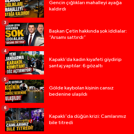
Gencin çığlıkları mahalleyi ayağa
kaldırdı
3
Başkan Çetin hakkında şok iddialar:
“Arsamı sattırdı”
4
Kapaklı’da kadın kıyafeti giydirip
şantaj yaptılar: 6 gözaltı
5
Gölde kaybolan kişinin cansız
bedenine ulaşıldı
6
Kapaklı'da düğün krizi: Camlarımız
bile titredi