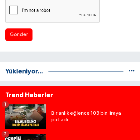
Gönder
Yükleniyor...
Trend Haberler
1
Bir anlık eğlence 103 bin liraya
patladı
2