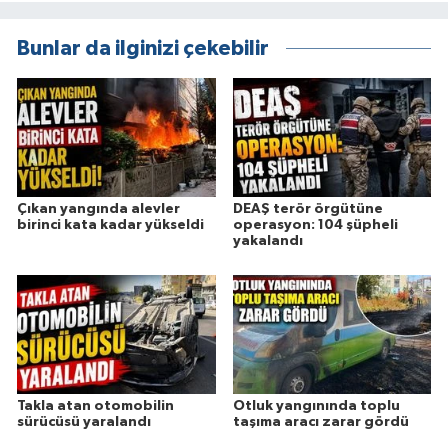
Bunlar da ilginizi çekebilir
Çıkan yangında alevler
DEAŞ terör örgütüne
birinci kata kadar yükseldi
operasyon: 104 şüpheli
yakalandı
Takla atan otomobilin
Otluk yangınında toplu
sürücüsü yaralandı
taşıma aracı zarar gördü