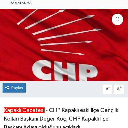
YAYINLANMA
Ekonomi
Sağlık
Teknoloji
Yaşam
Paylaş
-
+
A
A
Kapaklı Gazetesi
- CHP Kapaklı eski İlçe Gençlik
Kolları Başkanı Değer Koç, CHP Kapaklı İlçe
Başkanı Adayı olduğunu açıkladı.