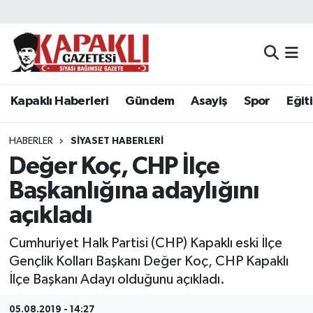
Kapaklı Haberleri
Tekirdağ Nöbetçi Eczaneler
Gündem
Tekirdağ Hava Durumu
Kapaklı Haberleri
Gündem
Asayiş
Spor
Eğit
Asayiş
Tekirdağ Namaz Vakitleri
HABERLER
SIYASET HABERLERI
Spor
Tekirdağ Trafik Yoğunluk Haritası
Değer Koç, CHP İlçe
Başkanlığına adaylığını
Eğitim
Süper Lig Puan Durumu ve Fikstür
açıkladı
Siyaset
Tüm Manşetler
Cumhuriyet Halk Partisi (CHP) Kapaklı eski İlçe
Gençlik Kolları Başkanı Değer Koç, CHP Kapaklı
Resmi Reklamlar
Son Dakika Haberleri
İlçe Başkanı Adayı olduğunu açıkladı.
Tekirdağ
Haber Arşivi
05.08.2019 - 14:27