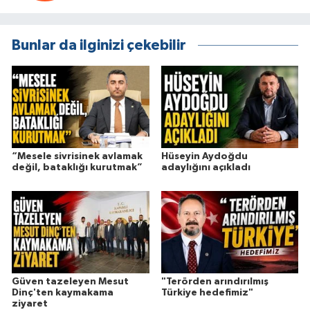
Bunlar da ilginizi çekebilir
“Mesele sivrisinek avlamak
Hüseyin Aydoğdu
değil, bataklığı kurutmak”
adaylığını açıkladı
Güven tazeleyen Mesut
"Terörden arındırılmış
Dinç'ten kaymakama
Türkiye hedefimiz"
ziyaret