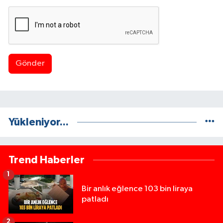
Gönder
Yükleniyor...
Trend Haberler
1
Bir anlık eğlence 103 bin liraya
patladı
2