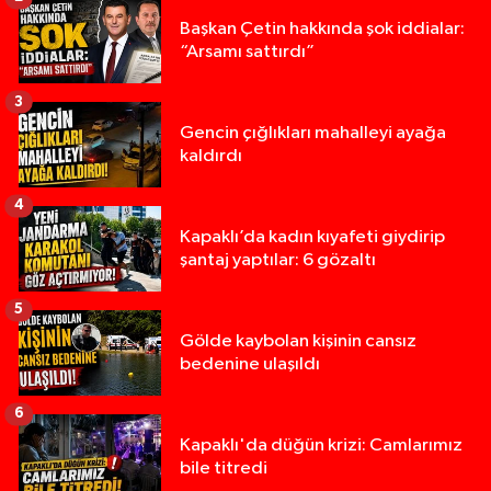
Başkan Çetin hakkında şok iddialar:
“Arsamı sattırdı”
3
Gencin çığlıkları mahalleyi ayağa
kaldırdı
4
Kapaklı’da kadın kıyafeti giydirip
şantaj yaptılar: 6 gözaltı
5
Gölde kaybolan kişinin cansız
bedenine ulaşıldı
6
Kapaklı'da düğün krizi: Camlarımız
bile titredi