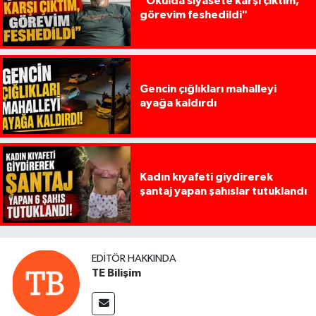
“Okulda siyasete karşı çıktım,
görevim feshedildi"
Gencin çığlıkları mahalleyi
ayağa kaldırdı
Kadın kıyafeti giydirerek
şantaj yapan şahıslar tutuklandı
EDITÖR HAKKINDA
TE Bilişim