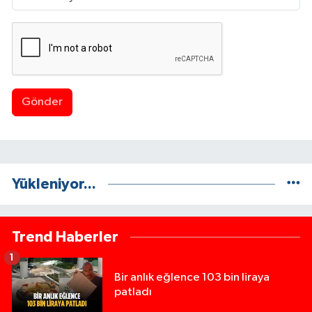
Gönder
Yükleniyor...
Trend Haberler
1
Bir anlık eğlence 103 bin liraya
patladı