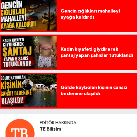
Gencin çığlıkları mahalleyi
ayağa kaldırdı
Kadın kıyafeti giydirerek
şantaj yapan şahıslar tutuklandı
Gölde kaybolan kişinin cansız
bedenine ulaşıldı
EDITÖR HAKKINDA
TE Bilişim