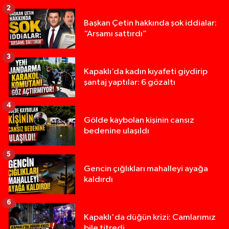
2
Başkan Çetin hakkında şok iddialar:
“Arsamı sattırdı”
3
Kapaklı’da kadın kıyafeti giydirip
şantaj yaptılar: 6 gözaltı
4
Gölde kaybolan kişinin cansız
bedenine ulaşıldı
5
Gencin çığlıkları mahalleyi ayağa
kaldırdı
6
Kapaklı'da düğün krizi: Camlarımız
bile titredi