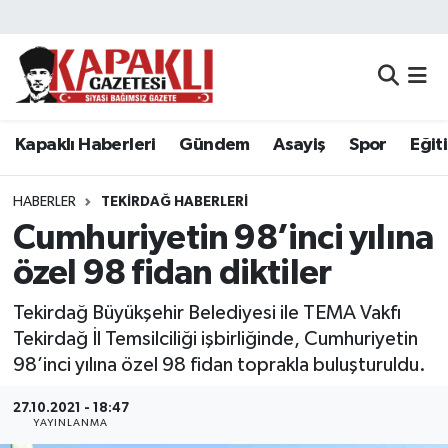
Kapaklı Haberleri
Tekirdağ Nöbetçi Eczaneler
Gündem
Tekirdağ Hava Durumu
Kapaklı Haberleri
Gündem
Asayiş
Spor
Eğit
Asayiş
Tekirdağ Namaz Vakitleri
HABERLER
TEKIRDAĞ HABERLERI
Spor
Tekirdağ Trafik Yoğunluk Haritası
Cumhuriyetin 98’inci yılına
özel 98 fidan diktiler
Eğitim
Süper Lig Puan Durumu ve Fikstür
Tekirdağ Büyükşehir Belediyesi ile TEMA Vakfı
Siyaset
Tüm Manşetler
Tekirdağ İl Temsilciliği işbirliğinde, Cumhuriyetin
98’inci yılına özel 98 fidan toprakla buluşturuldu.
Resmi Reklamlar
Son Dakika Haberleri
27.10.2021 - 18:47
YAYINLANMA
Tekirdağ
Haber Arşivi