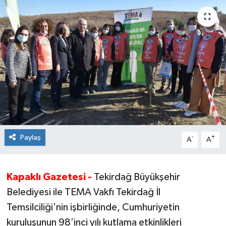
Ekonomi
Sağlık
Teknoloji
Yaşam
Paylaş
-
+
A
A
Kapaklı Gazetesi -
Tekirdağ Büyükşehir
Belediyesi ile TEMA Vakfı Tekirdağ İl
Temsilciliği'nin işbirliğinde, Cumhuriyetin
kuruluşunun 98’inci yılı kutlama etkinlikleri