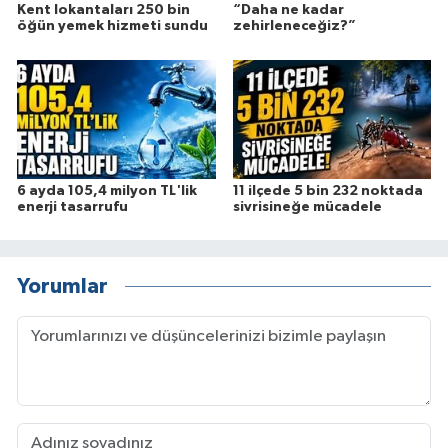
Kent lokantaları 250 bin
“Daha ne kadar
öğün yemek hizmeti sundu
zehirleneceğiz?”
6 ayda 105,4 milyon TL'lik
11 ilçede 5 bin 232 noktada
enerji tasarrufu
sivrisineğe mücadele
Yorumlar