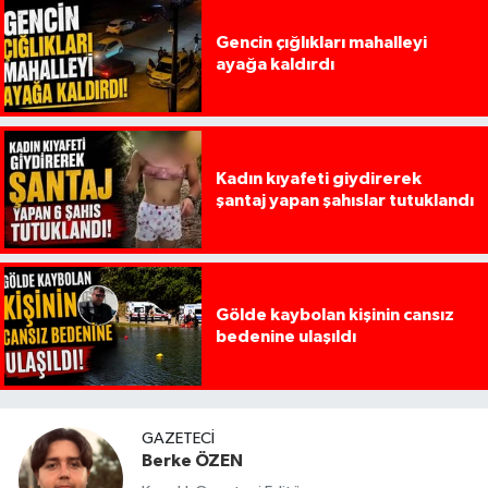
Gencin çığlıkları mahalleyi
ayağa kaldırdı
Kadın kıyafeti giydirerek
şantaj yapan şahıslar tutuklandı
Gölde kaybolan kişinin cansız
bedenine ulaşıldı
GAZETECI
Berke ÖZEN