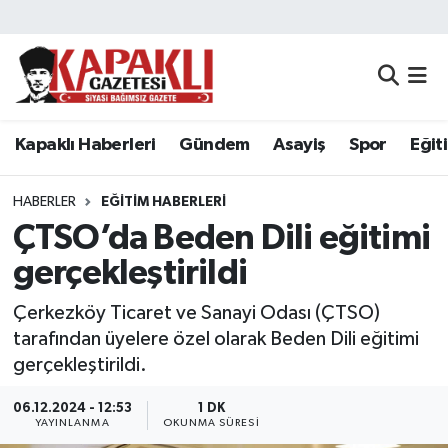
Kapaklı Haberleri
Tekirdağ Nöbetçi Eczaneler
Gündem
Tekirdağ Hava Durumu
Kapaklı Haberleri
Gündem
Asayiş
Spor
Eğit
Asayiş
Tekirdağ Namaz Vakitleri
HABERLER
EĞITIM HABERLERI
Spor
Tekirdağ Trafik Yoğunluk Haritası
ÇTSO’da Beden Dili eğitimi
gerçekleştirildi
Eğitim
Süper Lig Puan Durumu ve Fikstür
Çerkezköy Ticaret ve Sanayi Odası (ÇTSO)
Siyaset
Tüm Manşetler
tarafından üyelere özel olarak Beden Dili eğitimi
gerçekleştirildi.
Resmi Reklamlar
Son Dakika Haberleri
06.12.2024 - 12:53
1 DK
YAYINLANMA
OKUNMA SÜRESI
Tekirdağ
Haber Arşivi