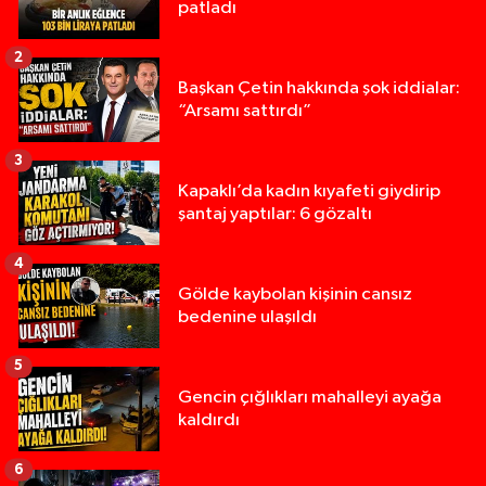
patladı
2
Başkan Çetin hakkında şok iddialar:
“Arsamı sattırdı”
3
Kapaklı’da kadın kıyafeti giydirip
şantaj yaptılar: 6 gözaltı
4
Gölde kaybolan kişinin cansız
bedenine ulaşıldı
5
Gencin çığlıkları mahalleyi ayağa
kaldırdı
6