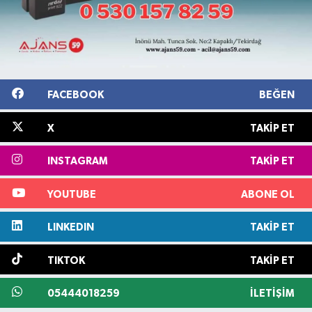
FACEBOOK
BEĞEN
X
TAKIP ET
INSTAGRAM
TAKIP ET
YOUTUBE
ABONE OL
LINKEDIN
TAKIP ET
TIKTOK
TAKIP ET
05444018259
İLETIŞIM