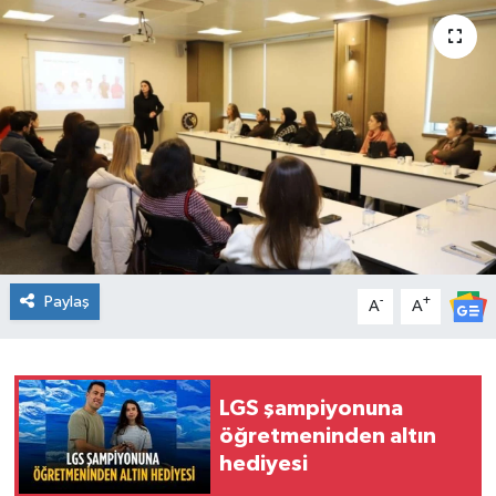
Ekonomi
Sağlık
Teknoloji
Yaşam
Paylaş
-
+
A
A
LGS şampiyonuna
öğretmeninden altın
hediyesi