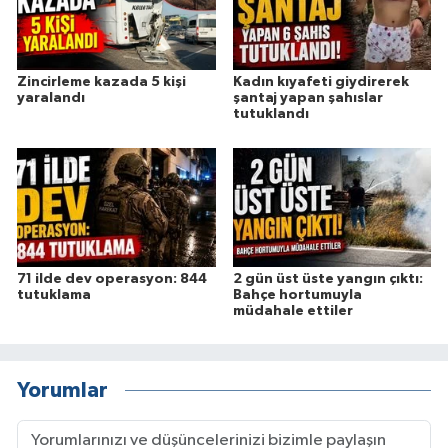
Zincirleme kazada 5 kişi
Kadın kıyafeti giydirerek
yaralandı
şantaj yapan şahıslar
tutuklandı
71 ilde dev operasyon: 844
2 gün üst üste yangın çıktı:
tutuklama
Bahçe hortumuyla
müdahale ettiler
Yorumlar