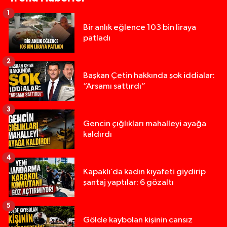
1
Bir anlık eğlence 103 bin liraya
patladı
2
Başkan Çetin hakkında şok iddialar:
“Arsamı sattırdı”
3
Gencin çığlıkları mahalleyi ayağa
kaldırdı
4
Kapaklı’da kadın kıyafeti giydirip
şantaj yaptılar: 6 gözaltı
5
Gölde kaybolan kişinin cansız