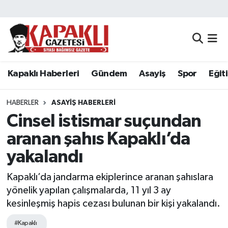
Kapaklı Haberleri
Tekirdağ Nöbetçi Eczaneler
Gündem
Tekirdağ Hava Durumu
Kapaklı Haberleri
Gündem
Asayiş
Spor
Eğit
Asayiş
Tekirdağ Namaz Vakitleri
HABERLER
ASAYIŞ HABERLERI
Spor
Tekirdağ Trafik Yoğunluk Haritası
Cinsel istismar suçundan
aranan şahıs Kapaklı’da
Eğitim
Süper Lig Puan Durumu ve Fikstür
yakalandı
Siyaset
Tüm Manşetler
Kapaklı’da jandarma ekiplerince aranan şahıslara
yönelik yapılan çalışmalarda, 11 yıl 3 ay
Resmi Reklamlar
Son Dakika Haberleri
kesinleşmiş hapis cezası bulunan bir kişi yakalandı.
Tekirdağ
Haber Arşivi
#Kapaklı