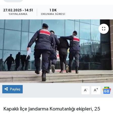
Ekonomi
27.02.2025 - 14:51
1 DK
YAYINLANMA
OKUNMA SÜRESI
Sağlık
Teknoloji
Yaşam
Paylaş
-
+
A
A
Kapaklı İlçe Jandarma Komutanlığı ekipleri, 25