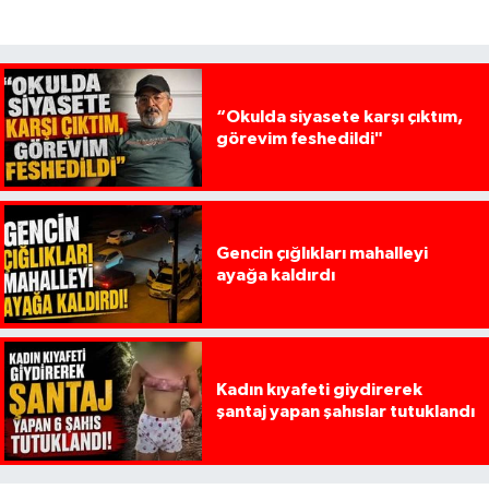
“Okulda siyasete karşı çıktım,
görevim feshedildi"
Gencin çığlıkları mahalleyi
ayağa kaldırdı
Kadın kıyafeti giydirerek
şantaj yapan şahıslar tutuklandı