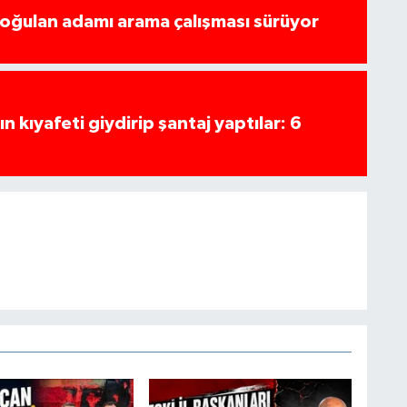
boğulan adamı arama çalışması sürüyor
n kıyafeti giydirip şantaj yaptılar: 6