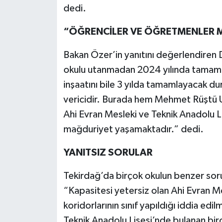
dedi.
“ÖĞRENCİLER VE ÖĞRETMENLER
Bakan Özer’in yanıtını değerlendiren Dr
okulu utanmadan 2024 yılında tamamlaya
inşaatını bile 3 yılda tamamlayacak du
vericidir. Burada hem Mehmet Rüştü U
Ahi Evran Mesleki ve Teknik Anadolu L
mağduriyet yaşamaktadır.” dedi.
YANITSIZ SORULAR
Tekirdağ’da birçok okulun benzer soru
“Kapasitesi yetersiz olan Ahi Evran Mes
koridorlarının sınıf yapıldığı iddia e
Teknik Anadolu Lisesi’nde bulanan birç