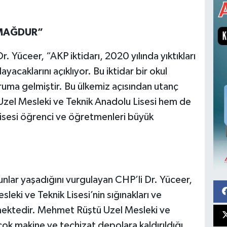
 MAĞDUR”
. Yüceer, “AKP iktidarı, 2020 yılında yıktıkları
caklarını açıklıyor. Bu iktidar bir okul
ruma gelmiştir. Bu ülkemiz açısından utanç
zel Mesleki ve Teknik Anadolu Lisesi hem de
isesi öğrenci ve öğretmenleri büyük
nlar yaşadığını vurgulayan CHP’li Dr. Yüceer,
leki ve Teknik Lisesi’nin sığınakları ve
dilmektedir. Mehmet Rüştü Uzel Mesleki ve
ok makine ve teçhizat depolara kaldırıldığı,