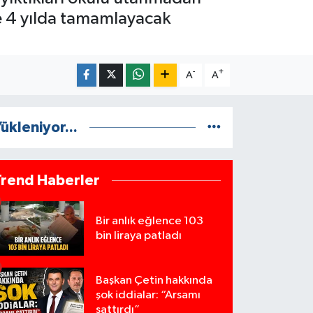
ile 4 yılda tamamlayacak
-
+
A
A
ükleniyor...
Trend Haberler
Bir anlık eğlence 103
bin liraya patladı
Başkan Çetin hakkında
şok iddialar: “Arsamı
sattırdı”