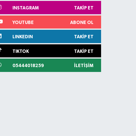
INSTAGRAM
TAKIP ET
YOUTUBE
ABONE OL
LINKEDIN
TAKIP ET
TIKTOK
TAKIP ET
05444018259
İLETIŞIM