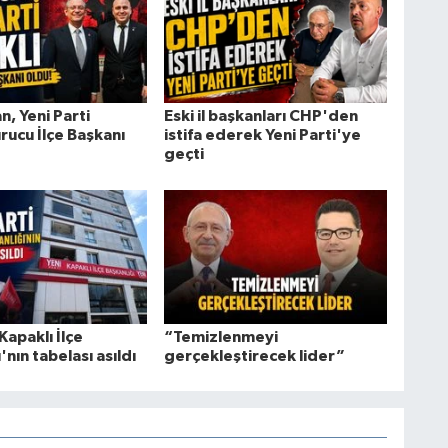
n, Yeni Parti
Eski il başkanları CHP'den
rucu İlçe Başkanı
istifa ederek Yeni Parti'ye
geçti
Kapaklı İlçe
“Temizlenmeyi
'nın tabelası asıldı
gerçekleştirecek lider”