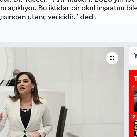
 açıklıyor. Bu iktidar bir okul inşaatını b
ısından utanç vericidir.” dedi.
Y
1
2