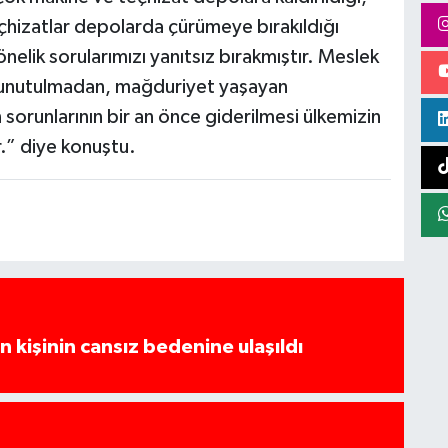
eçhizatlar depolarda çürümeye bırakıldığı
önelik sorularımızı yanıtsız bırakmıştır. Meslek
u unutulmadan, mağduriyet yaşayan
sorunlarının bir an önce giderilmesi ülkemizin
.” diye konuştu.
 kişinin cansız bedenine ulaşıldı