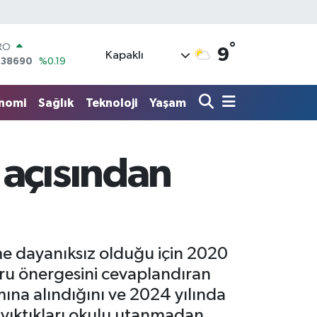
RO
,38690
%0.19
°
ERLİN
9
Kapaklı
,60380
%0.18
ALTIN
62,09000
%0.19
nomi
Sağlık
Teknoloji
Yaşam
ST100
.598,00
%0
TCOIN
.591,74
%-1.82
 açısından
LAR
,43620
%0.02
me dayanıksız olduğu için 2020
soru önergesini cevaplandıran
ına alındığını ve 2024 yılında
a yıktıkları okulu utanmadan