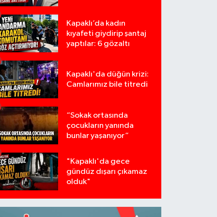
Kapaklı’da kadın
kıyafeti giydirip şantaj
yaptılar: 6 gözaltı
Kapaklı'da düğün krizi:
Camlarımız bile titredi
“Sokak ortasında
çocukların yanında
bunlar yaşanıyor”
"Kapaklı'da gece
gündüz dışarı çıkamaz
olduk"