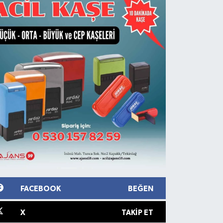
FACEBOOK
BEĞEN
X
TAKIP ET