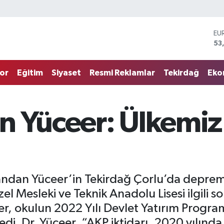
EU
53
ST
61
G.
68
or
Eğitim
Siyaset
Resmi Reklamlar
Tekirdağ
Eko
Bİ
14
BI
79
n Yüceer: Ülkemiz
DO
45
Candan Yüceer’in Tekirdağ Çorlu’da depre
el Mesleki ve Teknik Anadolu Lisesi ilgili 
r, okulun 2022 Yılı Devlet Yatırım Program
ledi. Dr. Yüceer, “AKP iktidarı, 2020 yılınd