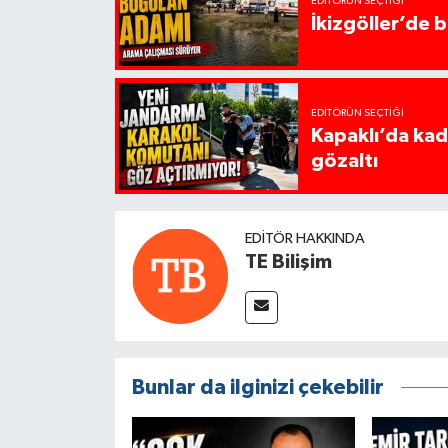
EDITÖRÜN SEÇTIĞI
İkizgöller’de 
EDITÖRÜN SEÇTIĞI
Kapaklı’da kadı
gözaltı
EDITÖR HAKKINDA
TE Bilişim
Bunlar da ilginizi çekebilir