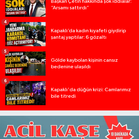
Başkan Çetin hakkında şok iddialar:
“Arsamı sattırdı”
4
Kapaklı’da kadın kıyafeti giydirip
şantaj yaptılar: 6 gözaltı
5
Gölde kaybolan kişinin cansız
bedenine ulaşıldı
6
Kapaklı'da düğün krizi: Camlarımız
bile titredi