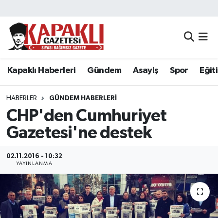
Kapaklı Haberleri
Tekirdağ Nöbetçi Eczaneler
Gündem
Tekirdağ Hava Durumu
Kapaklı Haberleri
Gündem
Asayiş
Spor
Eğit
Asayiş
Tekirdağ Namaz Vakitleri
HABERLER
GÜNDEM HABERLERI
Spor
Tekirdağ Trafik Yoğunluk Haritası
CHP'den Cumhuriyet
Gazetesi'ne destek
Eğitim
Süper Lig Puan Durumu ve Fikstür
02.11.2016 - 10:32
Siyaset
Tüm Manşetler
YAYINLANMA
Resmi Reklamlar
Son Dakika Haberleri
Tekirdağ
Haber Arşivi