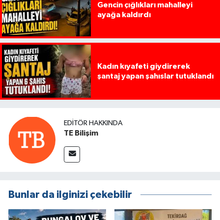
Gencin çığlıkları mahalleyi
ayağa kaldırdı
Kadın kıyafeti giydirerek
şantaj yapan şahıslar tutuklandı
EDITÖR HAKKINDA
TE Bilişim
Bunlar da ilginizi çekebilir