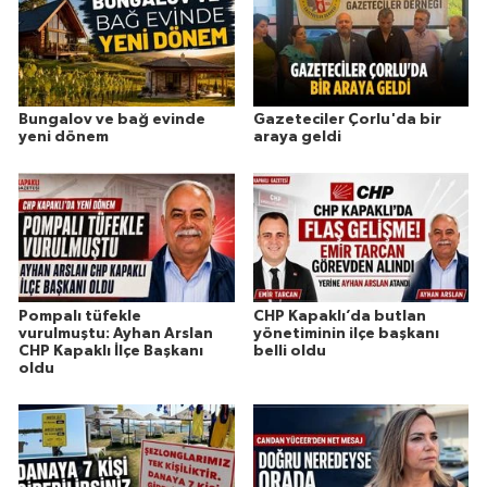
Bungalov ve bağ evinde
Gazeteciler Çorlu'da bir
yeni dönem
araya geldi
Pompalı tüfekle
CHP Kapaklı’da butlan
vurulmuştu: Ayhan Arslan
yönetiminin ilçe başkanı
CHP Kapaklı İlçe Başkanı
belli oldu
oldu