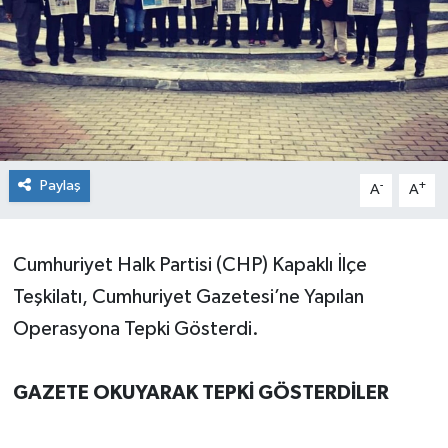
Ekonomi
Sağlık
Teknoloji
Paylaş
-
+
Yaşam
A
A
Cumhuriyet Halk Partisi (CHP) Kapaklı İlçe
Teşkilatı, Cumhuriyet Gazetesi’ne Yapılan
Operasyona Tepki Gösterdi.
GAZETE OKUYARAK TEPKİ GÖSTERDİLER