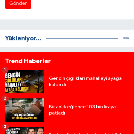
Gönder
Yükleniyor...
Trend Haberler
1
Gencin çığlıkları mahalleyi ayağa
kaldırdı
2
Bir anlık eğlence 103 bin liraya
patladı
3