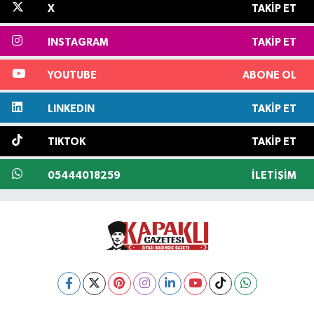
X
TAKIP ET
INSTAGRAM
TAKIP ET
YOUTUBE
ABONE OL
LINKEDIN
TAKIP ET
TIKTOK
TAKIP ET
05444018259
İLETIŞIM