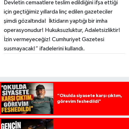
Devletin cemaatlere teslim edildiğini ifşa ettiği
için geçtiğimiz yıllarda linç edilen gazeteciler
şimdi gözaltında! İktidarın yaptığı bir imha
operasyonudur! Hukuksuzluktur, Adaletsizliktir!
İzin vermeyeceğiz! Cumhuriyet Gazetesi
susmayacak!” ifadelerini kullandı.
“Okulda siyasete karşı çıktım,
görevim feshedildi"