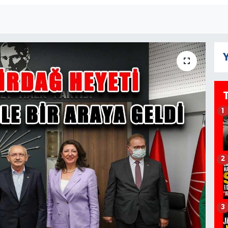
Y
1
2
3