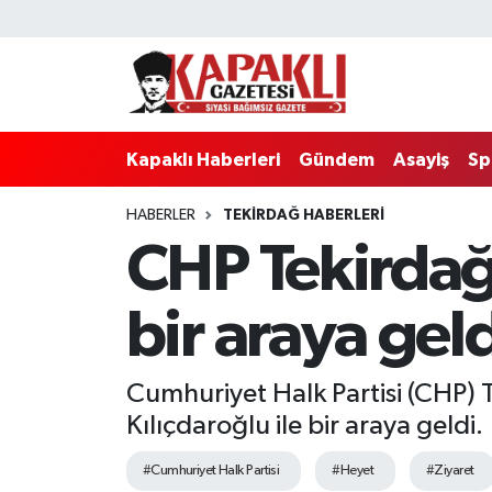
Kapaklı Haberleri
Tekirdağ Nöbetçi Eczaneler
Gündem
Tekirdağ Hava Durumu
Kapaklı Haberleri
Gündem
Asayiş
Sp
Asayiş
Tekirdağ Namaz Vakitleri
HABERLER
TEKIRDAĞ HABERLERI
CHP Tekirdağ 
Spor
Tekirdağ Trafik Yoğunluk Haritası
Eğitim
Süper Lig Puan Durumu ve Fikstür
bir araya gel
Siyaset
Tüm Manşetler
Cumhuriyet Halk Partisi (CHP) 
Resmi Reklamlar
Son Dakika Haberleri
Kılıçdaroğlu ile bir araya geldi.
#Cumhuriyet Halk Partisi
#Heyet
#Ziyaret
Tekirdağ
Haber Arşivi