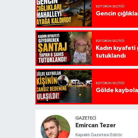
EDITÖRÜN SEÇTIĞI
Gencin çığlıkla
EDITÖRÜN SEÇTIĞI
Kadın kıyafeti
tutuklandı
EDITÖRÜN SEÇTIĞI
Gölde kaybolan
GAZETECI
Emircan Tezer
Kapaklı Gazetesi Editör