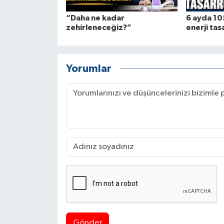
“Daha ne kadar
6 ayda 105
zehirleneceğiz?”
enerji tas
Yorumlar
Gönder