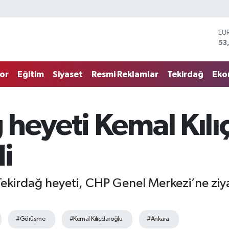
ST
61
G.
68
or
Eğitim
Siyaset
Resmi Reklamlar
Tekirdağ
Eko
Bİ
14
BI
79
heyeti Kemal Kılıç
DO
45
EU
di
53
Tekirdağ heyeti, CHP Genel Merkezi’ne zi
#Görüşme
#Kemal Kılıçdaroğlu
#Ankara