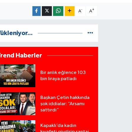
-
+
A
A
ükleniyor...
Trend Haberler
Bir anlık eğlence 103
bin liraya patladı
Başkan Çetin hakkında
şok iddialar: “Arsamı
sattırdı”
Kapaklı’da kadın
kıyafeti giydirip şantaj