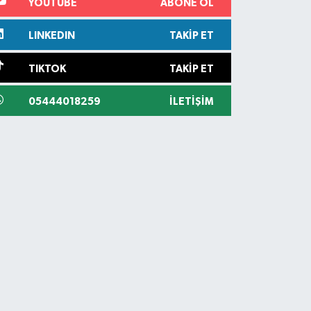
YOUTUBE
ABONE OL
LINKEDIN
TAKIP ET
TIKTOK
TAKIP ET
05444018259
İLETIŞIM