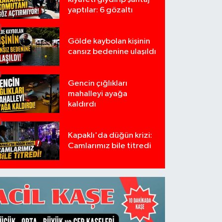
yaptılar: 6 gözaltı
Gölde kaybolan kişinin
cansız bedenine ulaşıldı
Gencin çığlıkları
mahalleyi ayağa
kaldırdı
Kapaklı'da düğün krizi:
Camlarımız bile titredi