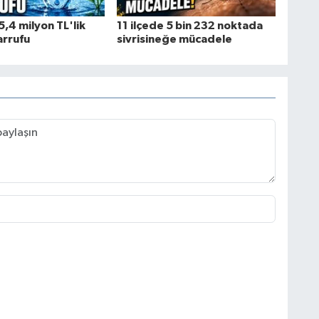
,4 milyon TL'lik
11 ilçede 5 bin 232 noktada
arrufu
sivrisineğe mücadele