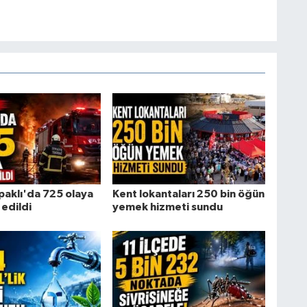
paklı'da 725 olaya
Kent lokantaları 250 bin öğün
edildi
yemek hizmeti sundu