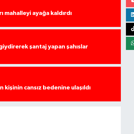
rı mahalleyi ayağa kaldırdı
 giydirerek şantaj yapan şahıslar
 kişinin cansız bedenine ulaşıldı