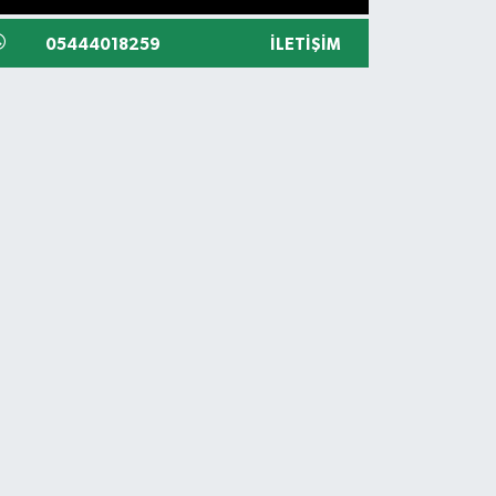
05444018259
İLETIŞIM