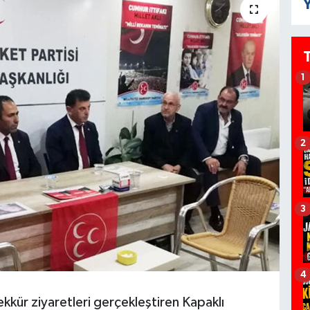
Y
1
2
3
4
kkür ziyaretleri gerçekleştiren Kapaklı