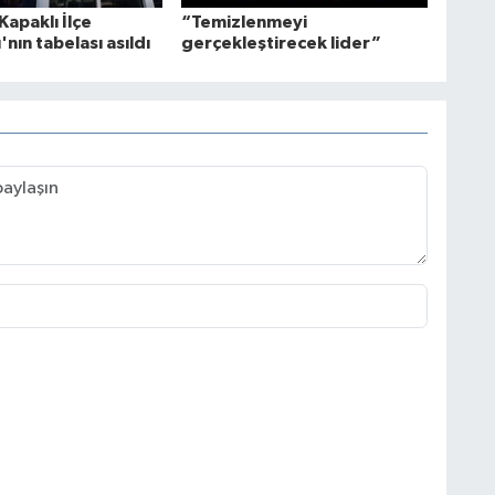
Kapaklı İlçe
“Temizlenmeyi
'nın tabelası asıldı
gerçekleştirecek lider”