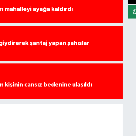
rı mahalleyi ayağa kaldırdı
 giydirerek şantaj yapan şahıslar
 kişinin cansız bedenine ulaşıldı