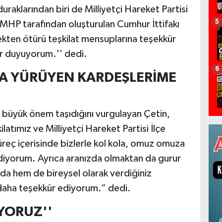
uraklarından biri de Milliyetçi Hareket Partisi
5
e MHP tarafından oluşturulan Cumhur İttifakı
kten ötürü teşkilat mensuplarına teşekkür
r duyuyorum.'' dedi.
6
A YÜRÜYEN KARDEŞLERİME
e büyük önem taşıdığını vurgulayan Çetin,
ilatımız ve Milliyetçi Hareket Partisi İlçe
süreç içerisinde bizlerle kol kola, omuz omuza
iyorum. Ayrıca aranızda olmaktan da gurur
 hem de bireysel olarak verdiğiniz
 daha teşekkür ediyorum.” dedi.
İYORUZ''