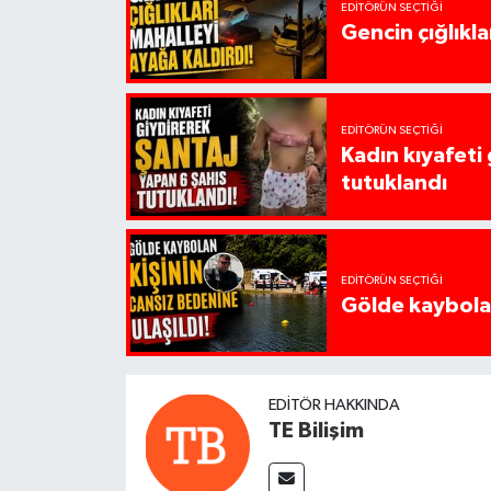
EDITÖRÜN SEÇTIĞI
Gencin çığlıkla
EDITÖRÜN SEÇTIĞI
Kadın kıyafeti
tutuklandı
EDITÖRÜN SEÇTIĞI
Gölde kaybolan
EDITÖR HAKKINDA
TE Bilişim