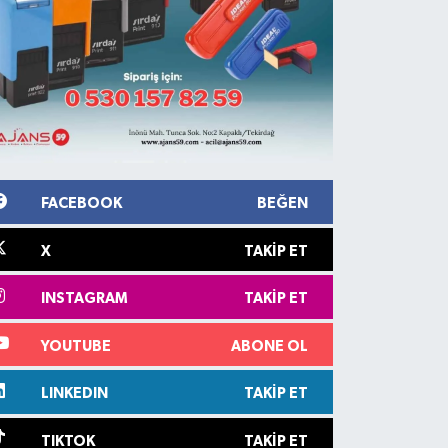
FACEBOOK
BEĞEN
X
TAKIP ET
INSTAGRAM
TAKIP ET
YOUTUBE
ABONE OL
LINKEDIN
TAKIP ET
TIKTOK
TAKIP ET