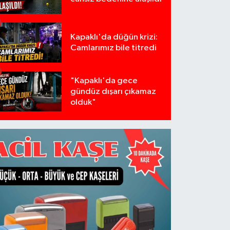
Kapaklı'da düğün krizi:
Camlarımız bile titredi
"Kapaklı'da gece
gündüz dışarı çıkamaz
olduk"