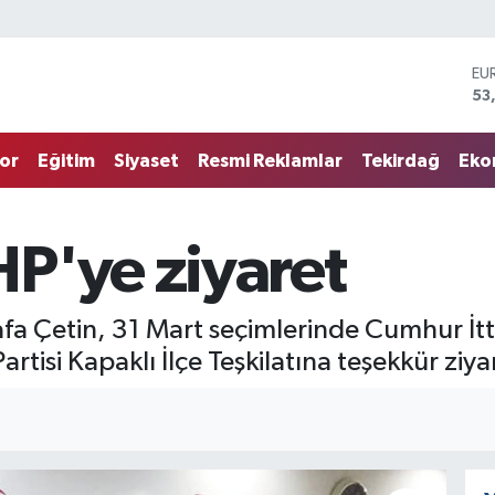
ST
61
G.
68
or
Eğitim
Siyaset
Resmi Reklamlar
Tekirdağ
Eko
Bİ
14
BI
79
P'ye ziyaret
DO
45
EU
53
fa Çetin, 31 Mart seçimlerinde Cumhur İtt
rtisi Kapaklı İlçe Teşkilatına teşekkür ziyar