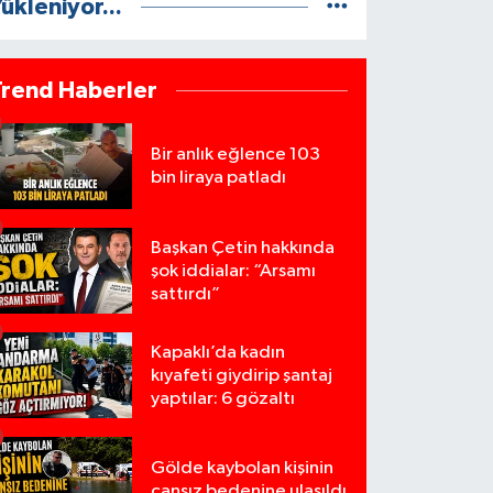
ükleniyor...
Trend Haberler
Bir anlık eğlence 103
bin liraya patladı
Başkan Çetin hakkında
şok iddialar: “Arsamı
sattırdı”
Kapaklı’da kadın
kıyafeti giydirip şantaj
yaptılar: 6 gözaltı
Gölde kaybolan kişinin
cansız bedenine ulaşıldı