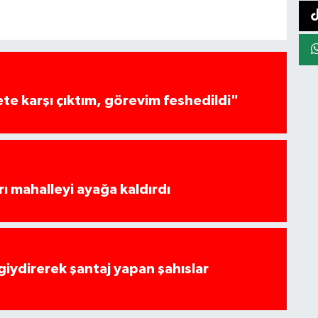
te karşı çıktım, görevim feshedildi"
rı mahalleyi ayağa kaldırdı
 giydirerek şantaj yapan şahıslar