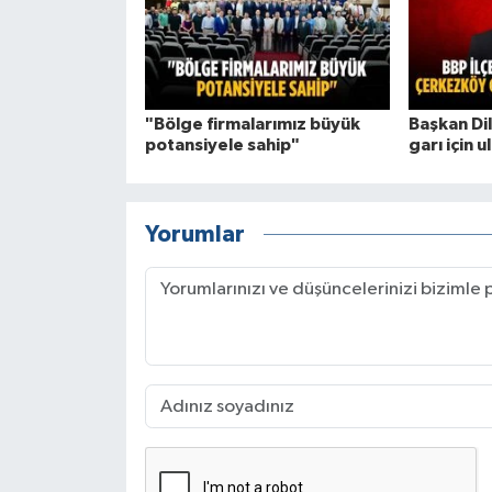
"Bölge firmalarımız büyük
Başkan Di
potansiyele sahip"
garı için u
Yorumlar