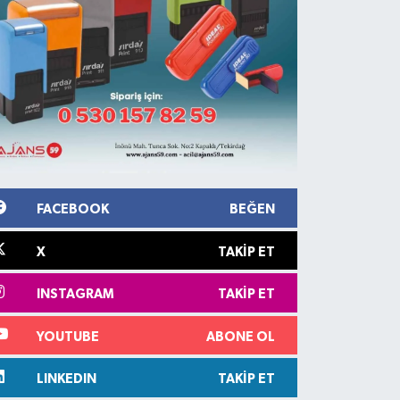
FACEBOOK
BEĞEN
X
TAKIP ET
INSTAGRAM
TAKIP ET
YOUTUBE
ABONE OL
LINKEDIN
TAKIP ET