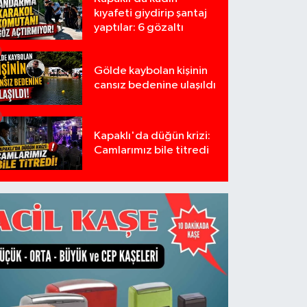
kıyafeti giydirip şantaj
yaptılar: 6 gözaltı
Gölde kaybolan kişinin
cansız bedenine ulaşıldı
Kapaklı'da düğün krizi:
Camlarımız bile titredi