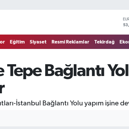
EU
53
ST
61
G.
68
or
Eğitim
Siyaset
Resmi Reklamlar
Tekirdağ
Eko
Bİ
14
BI
79
Tepe Bağlantı Yol
DO
45
r
arı-İstanbul Bağlantı Yolu yapım işine de