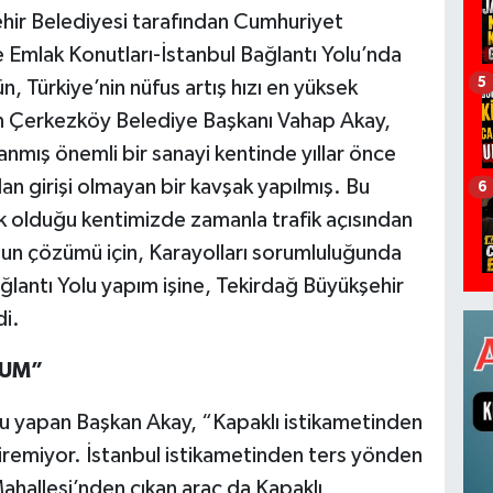
hir Belediyesi tarafından Cumhuriyet
 Emlak Konutları-İstanbul Bağlantı Yolu’nda
5
 Türkiye’nin nüfus artış hızı en yüksek
en Çerkezköy Belediye Başkanı Vahap Akay,
mış önemli bir sanayi kentinde yıllar önce
olan girişi olmayan bir kavşak yapılmış. Bu
6
 olduğu kentimizde zamanla trafik açısından
unun çözümü için, Karayolları sorumluluğunda
ğlantı Yolu yapım işine, Tekirdağ Büyükşehir
di.
RUM”
u yapan Başkan Akay, “Kapaklı istikametinden
iremiyor. İstanbul istikametinden ters yönden
hallesi’nden çıkan araç da Kapaklı