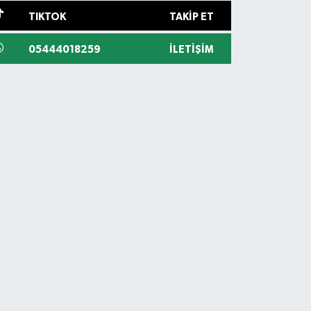
TIKTOK
TAKIP ET
05444018259
İLETIŞIM