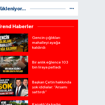
ükleniyor...
Trend Haberler
Gencin çığlıkları
mahalleyi ayağa
kaldırdı
Bir anlık eğlence 103
bin liraya patladı
Başkan Çetin hakkında
şok iddialar: “Arsamı
sattırdı”
Kapaklı’da kadın