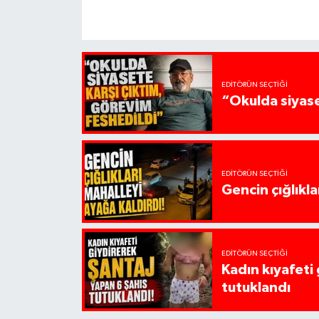
EDITÖRÜN SEÇTIĞI
“Okulda siyase
EDITÖRÜN SEÇTIĞI
Gencin çığlıkla
EDITÖRÜN SEÇTIĞI
Kadın kıyafeti
tutuklandı