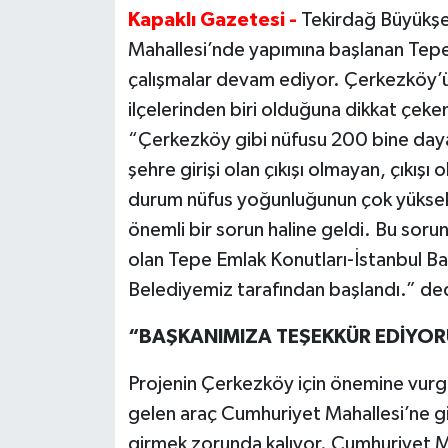
Kapaklı Gazetesi -
Tekirdağ Büyükşe
Mahallesi’nde yapımına başlanan Tepe
çalışmalar devam ediyor. Çerkezköy’ün,
ilçelerinden biri olduğuna dikkat çek
“Çerkezköy gibi nüfusu 200 bine dayan
şehre girişi olan çıkışı olmayan, çıkışı 
durum nüfus yoğunluğunun çok yüksek
önemli bir sorun haline geldi. Bu sor
olan Tepe Emlak Konutları-İstanbul Ba
Belediyemiz tarafından başlandı.” de
“BAŞKANIMIZA TEŞEKKÜR EDİYO
Projenin Çerkezköy için önemine vurg
gelen araç Cumhuriyet Mahallesi’ne g
girmek zorunda kalıyor. Cumhuriyet Ma