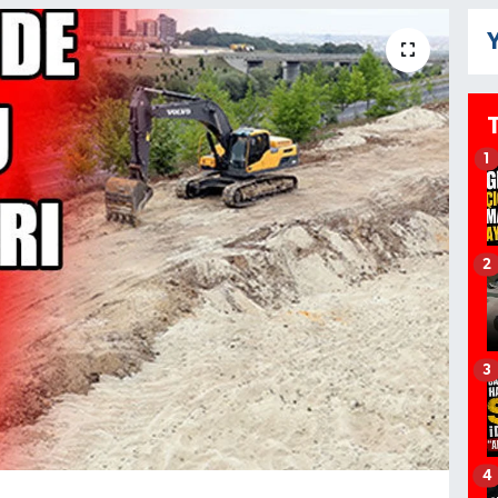
Y
1
2
3
4