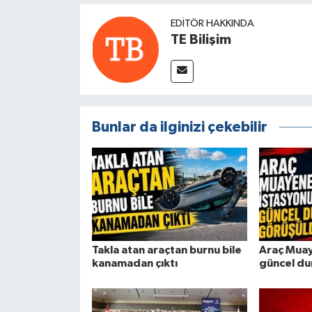
EDITÖR HAKKINDA
TE Bilişim
Bunlar da ilginizi çekebilir
Takla atan araçtan burnu bile
Araç Muay
kanamadan çıktı
güncel du