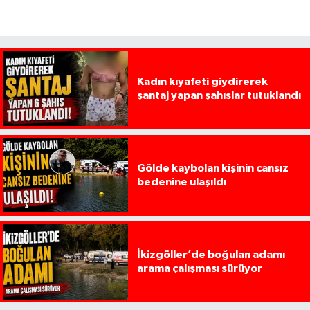
Kadın kıyafeti giydirerek
şantaj yapan şahıslar tutuklandı
Gölde kaybolan kişinin cansız
bedenine ulaşıldı
İkizgöller’de boğulan adamı
arama çalışması sürüyor