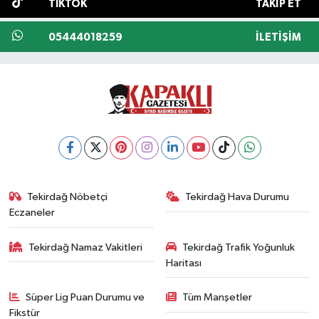
TIKTOK
TAKIP ET
05444018259
İLETIŞIM
Tekirdağ Nöbetçi
Tekirdağ Hava Durumu
Eczaneler
Tekirdağ Namaz Vakitleri
Tekirdağ Trafik Yoğunluk
Haritası
Süper Lig Puan Durumu ve
Tüm Manşetler
Fikstür