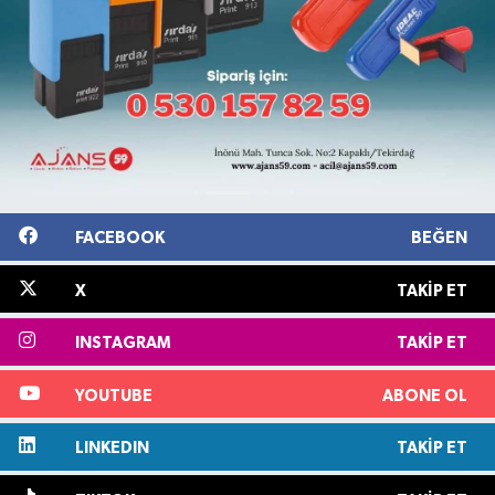
FACEBOOK
BEĞEN
X
TAKIP ET
INSTAGRAM
TAKIP ET
YOUTUBE
ABONE OL
LINKEDIN
TAKIP ET