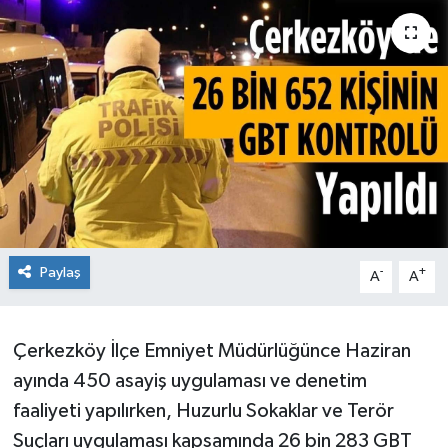
Ekonomi
Sağlık
Teknoloji
Yaşam
Paylaş
-
+
A
A
Çerkezköy İlçe Emniyet Müdürlüğünce Haziran
ayında 450 asayiş uygulaması ve denetim
faaliyeti yapılırken, Huzurlu Sokaklar ve Terör
Suçları uygulaması kapsamında 26 bin 283 GBT