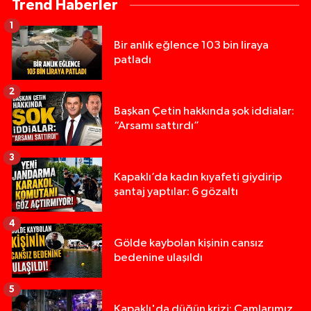
Trend Haberler
1
Bir anlık eğlence 103 bin liraya
patladı
2
Başkan Çetin hakkında şok iddialar:
“Arsamı sattırdı”
3
Kapaklı’da kadın kıyafeti giydirip
şantaj yaptılar: 6 gözaltı
4
Gölde kaybolan kişinin cansız
bedenine ulaşıldı
5
Kapaklı'da düğün krizi: Camlarımız