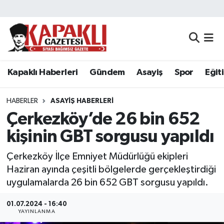
Kapaklı Haberleri
Tekirdağ Nöbetçi Eczaneler
Gündem
Tekirdağ Hava Durumu
Kapaklı Haberleri
Gündem
Asayiş
Spor
Eğit
Asayiş
Tekirdağ Namaz Vakitleri
HABERLER
ASAYIŞ HABERLERI
Spor
Tekirdağ Trafik Yoğunluk Haritası
Çerkezköy’de 26 bin 652
kişinin GBT sorgusu yapıldı
Eğitim
Süper Lig Puan Durumu ve Fikstür
Çerkezköy İlçe Emniyet Müdürlüğü ekipleri
Siyaset
Tüm Manşetler
Haziran ayında çeşitli bölgelerde gerçekleştirdiği
uygulamalarda 26 bin 652 GBT sorgusu yapıldı.
Resmi Reklamlar
Son Dakika Haberleri
01.07.2024 - 16:40
YAYINLANMA
Tekirdağ
Haber Arşivi