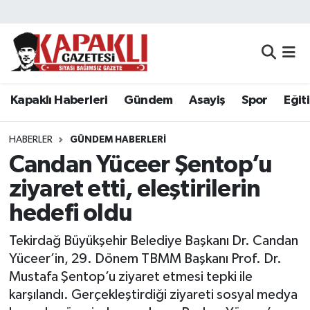
Kapaklı Haberleri
Tekirdağ Nöbetçi Eczaneler
Gündem
Tekirdağ Hava Durumu
Kapaklı Haberleri
Gündem
Asayiş
Spor
Eğit
Asayiş
Tekirdağ Namaz Vakitleri
HABERLER
GÜNDEM HABERLERI
Spor
Tekirdağ Trafik Yoğunluk Haritası
Candan Yüceer Şentop’u
ziyaret etti, eleştirilerin
Eğitim
Süper Lig Puan Durumu ve Fikstür
hedefi oldu
Siyaset
Tüm Manşetler
Tekirdağ Büyükşehir Belediye Başkanı Dr. Candan
Yüceer’in, 29. Dönem TBMM Başkanı Prof. Dr.
Resmi Reklamlar
Son Dakika Haberleri
Mustafa Şentop’u ziyaret etmesi tepki ile
karşılandı. Gerçekleştirdiği ziyareti sosyal medya
Tekirdağ
Haber Arşivi