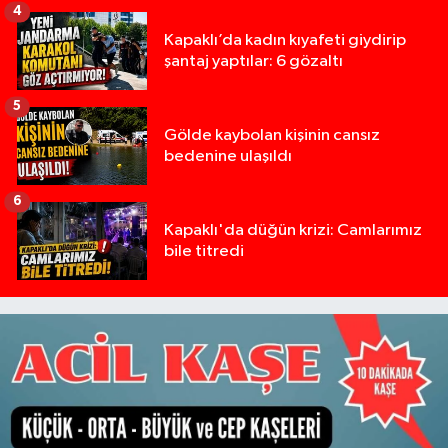
4
Kapaklı’da kadın kıyafeti giydirip
şantaj yaptılar: 6 gözaltı
5
Gölde kaybolan kişinin cansız
bedenine ulaşıldı
6
Kapaklı'da düğün krizi: Camlarımız
bile titredi