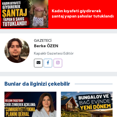
Kadın kıyafeti giydirerek
şantaj yapan şahıslar tutuklandı
GAZETECI
Berke ÖZEN
Kapaklı Gazetesi Editör
Bunlar da ilginizi çekebilir