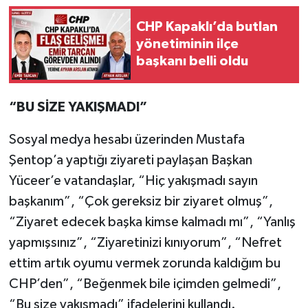
CHP Kapaklı’da butlan
yönetiminin ilçe
başkanı belli oldu
“BU SİZE YAKIŞMADI”
Sosyal medya hesabı üzerinden Mustafa
Şentop’a yaptığı ziyareti paylaşan Başkan
Yüceer’e vatandaşlar, “Hiç yakışmadı sayın
başkanım”, “Çok gereksiz bir ziyaret olmuş”,
“Ziyaret edecek başka kimse kalmadı mı”, “Yanlış
yapmışsınız”, “Ziyaretinizi kınıyorum”, “Nefret
ettim artık oyumu vermek zorunda kaldığım bu
CHP’den”, “Beğenmek bile içimden gelmedi”,
“Bu size yakışmadı” ifadelerini kullandı.