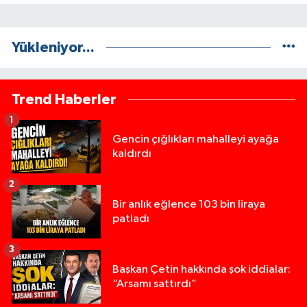
Yükleniyor...
Trend Haberler
1
Gencin çığlıkları mahalleyi ayağa
kaldırdı
2
Bir anlık eğlence 103 bin liraya
patladı
3
Başkan Çetin hakkında şok iddialar:
“Arsamı sattırdı”