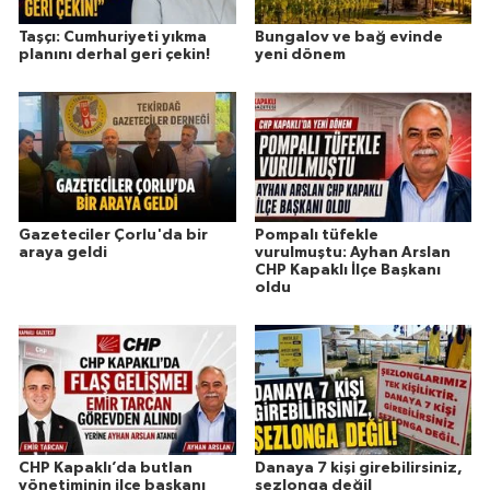
Taşçı: Cumhuriyeti yıkma
Bungalov ve bağ evinde
planını derhal geri çekin!
yeni dönem
Gazeteciler Çorlu'da bir
Pompalı tüfekle
araya geldi
vurulmuştu: Ayhan Arslan
CHP Kapaklı İlçe Başkanı
oldu
CHP Kapaklı’da butlan
Danaya 7 kişi girebilirsiniz,
yönetiminin ilçe başkanı
şezlonga değil