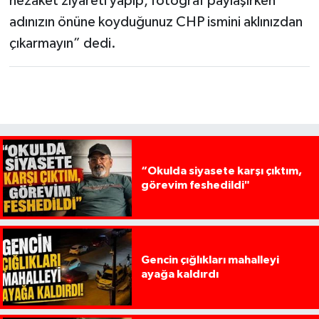
nezaket ziyareti yapıp, fotoğraf paylaşırken
adınızın önüne koyduğunuz CHP ismini aklınızdan
çıkarmayın” dedi.
“Okulda siyasete karşı çıktım,
görevim feshedildi"
Gencin çığlıkları mahalleyi
ayağa kaldırdı