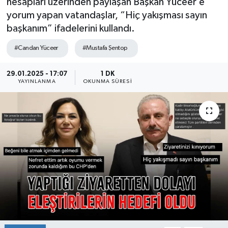
hesapları üzerinden paylaşan Başkan Yüceer’e
yorum yapan vatandaşlar, “Hiç yakışması sayın
Ekonomi
başkanım” ifadelerini kullandı.
Sağlık
#Candan Yüceer
#Mustafa Şentop
Teknoloji
29.01.2025 - 17:07
1 DK
YAYINLANMA
OKUNMA SÜRESI
Yaşam