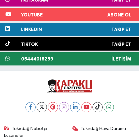
INSTAGRAM
TAKIP ET
YOUTUBE
ABONE OL
LINKEDIN
TAKIP ET
TIKTOK
TAKIP ET
05444018259
İLETIŞIM
Tekirdağ Nöbetçi
Tekirdağ Hava Durumu
Eczaneler