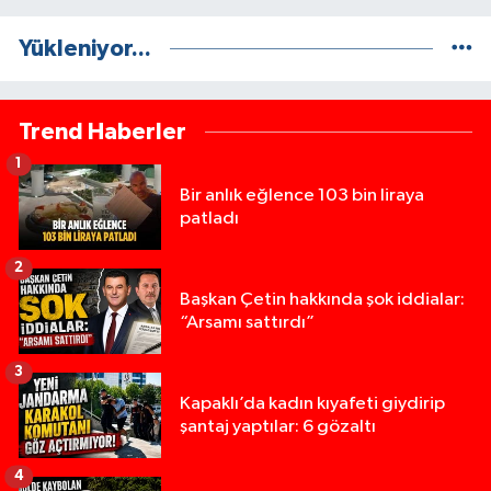
Yükleniyor...
Trend Haberler
1
Bir anlık eğlence 103 bin liraya
patladı
2
Başkan Çetin hakkında şok iddialar:
“Arsamı sattırdı”
3
Kapaklı’da kadın kıyafeti giydirip
şantaj yaptılar: 6 gözaltı
4