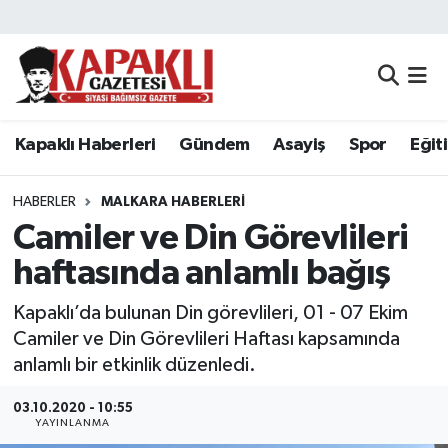
Kapaklı Haberleri
Tekirdağ Nöbetçi Eczaneler
Gündem
Tekirdağ Hava Durumu
Kapaklı Haberleri
Gündem
Asayiş
Spor
Eğit
Asayiş
Tekirdağ Namaz Vakitleri
HABERLER
MALKARA HABERLERI
Spor
Tekirdağ Trafik Yoğunluk Haritası
Camiler ve Din Görevlileri
haftasında anlamlı bağış
Eğitim
Süper Lig Puan Durumu ve Fikstür
Kapaklı’da bulunan Din görevlileri, 01 - 07 Ekim
Siyaset
Tüm Manşetler
Camiler ve Din Görevlileri Haftası kapsamında
anlamlı bir etkinlik düzenledi.
Resmi Reklamlar
Son Dakika Haberleri
03.10.2020 - 10:55
YAYINLANMA
Tekirdağ
Haber Arşivi