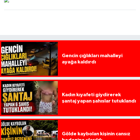
Gencin çığlıkları mahalleyi
ayağa kaldırdı
Kadın kıyafeti giydirerek
şantaj yapan şahıslar tutuklandı
Gölde kaybolan kişinin cansız