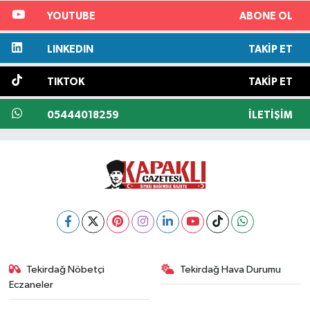
YOUTUBE
ABONE OL
LINKEDIN
TAKIP ET
TIKTOK
TAKIP ET
05444018259
İLETIŞIM
Tekirdağ Nöbetçi
Tekirdağ Hava Durumu
Eczaneler