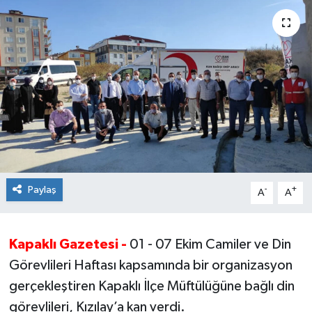
Ekonomi
Sağlık
Teknoloji
Yaşam
Paylaş
-
+
A
A
Kapaklı Gazetesi -
01 - 07 Ekim Camiler ve Din
Görevlileri Haftası kapsamında bir organizasyon
gerçekleştiren Kapaklı İlçe Müftülüğüne bağlı din
görevlileri, Kızılay’a kan verdi.