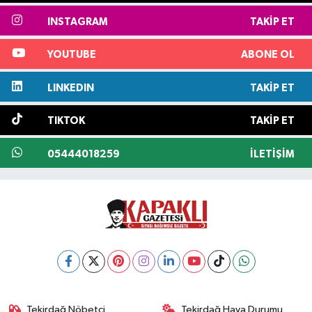
INSTAGRAM
TAKIP ET
YOUTUBE
ABONE OL
LINKEDIN
TAKIP ET
TIKTOK
TAKIP ET
05444018259
İLETIŞIM
Tekirdağ Nöbetçi
Tekirdağ Hava Durumu