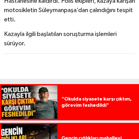
Hastanesine kaldırdı. Polis ekipleri, kazaya karışan
motosikletin Süleymanpaşa’dan çalındığını tespit
etti.
Kazayla ilgili başlatılan soruşturma işlemleri
sürüyor.
“Okulda siyasete karşı çıktım,
görevim feshedildi"
Gencin çığlıkları mahalleyi