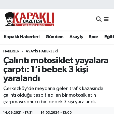
Kapaklı Haberleri
Tekirdağ Nöbetçi Eczaneler
Gündem
Tekirdağ Hava Durumu
Kapaklı Haberleri
Gündem
Asayiş
Spor
Eğit
Asayiş
Tekirdağ Namaz Vakitleri
HABERLER
ASAYIŞ HABERLERI
Spor
Tekirdağ Trafik Yoğunluk Haritası
Çalıntı motosiklet yayalara
çarptı: 1’i bebek 3 kişi
Eğitim
Süper Lig Puan Durumu ve Fikstür
yaralandı
Siyaset
Tüm Manşetler
Çerkezköy’de meydana gelen trafik kazasında
çalıntı olduğu tespit edilen bir motosikletin
Resmi Reklamlar
Son Dakika Haberleri
çarpması sonucu biri bebek 3 kişi yaralandı.
Tekirdağ
Haber Arşivi
14.09.2021 - 17:31
14.03.2024 - 13:00