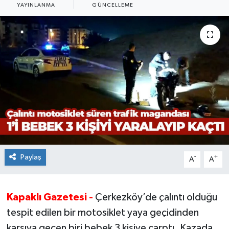
YAYINLANMA
GÜNCELLEME
Ekonomi
Sağlık
Teknoloji
Yaşam
Paylaş
-
+
A
A
Kapaklı Gazetesi -
Çerkezköy’de çalıntı olduğu
tespit edilen bir motosiklet yaya geçidinden
karşıya geçen biri bebek 3 kişiye çarptı. Kazada