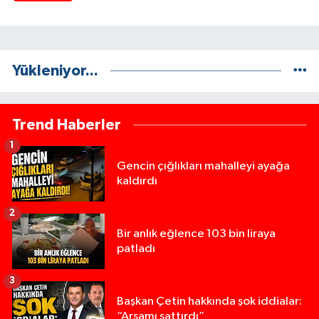
Yükleniyor...
Trend Haberler
1
Gencin çığlıkları mahalleyi ayağa
kaldırdı
2
Bir anlık eğlence 103 bin liraya
patladı
3
Başkan Çetin hakkında şok iddialar:
“Arsamı sattırdı”