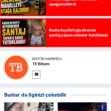
ayağa kaldırdı
Kadın kıyafeti giydirerek
şantaj yapan şahıslar tutuklandı
EDITÖR HAKKINDA
TE Bilişim
Bunlar da ilginizi çekebilir