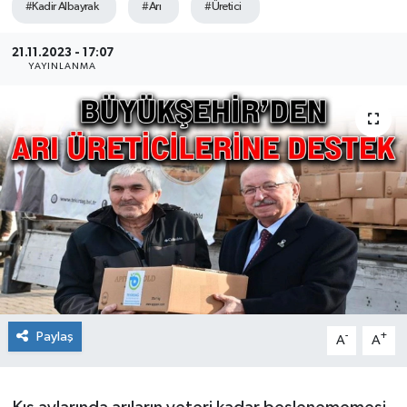
#Kadir Albayrak
#Arı
#Üretici
Ekonomi
21.11.2023 - 17:07
YAYINLANMA
Sağlık
Teknoloji
Yaşam
Paylaş
-
+
A
A