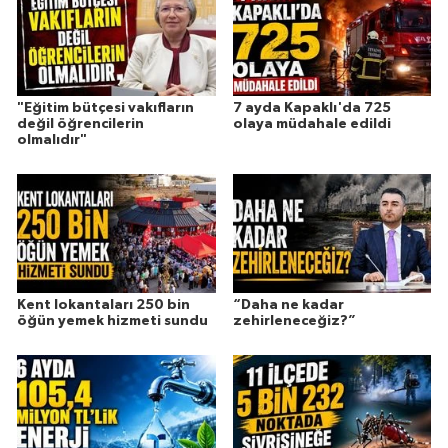
"Eğitim bütçesi vakıfların
7 ayda Kapaklı'da 725
değil öğrencilerin
olaya müdahale edildi
olmalıdır"
Kent lokantaları 250 bin
“Daha ne kadar
öğün yemek hizmeti sundu
zehirleneceğiz?”