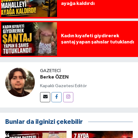
ayağa kaldırdı
Kadın kıyafeti giydirerek
şantaj yapan şahıslar tutuklandı
GAZETECI
Berke ÖZEN
Kapaklı Gazetesi Editör
Bunlar da ilginizi çekebilir