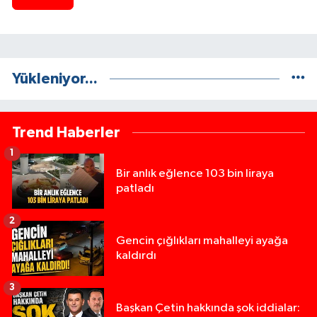
Yükleniyor...
Trend Haberler
1
Bir anlık eğlence 103 bin liraya
patladı
2
Gencin çığlıkları mahalleyi ayağa
kaldırdı
3
Başkan Çetin hakkında şok iddialar: