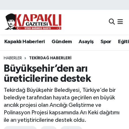
Kapaklı Haberleri
Tekirdağ Nöbetçi Eczaneler
Gündem
Tekirdağ Hava Durumu
Kapaklı Haberleri
Gündem
Asayiş
Spor
Eğit
Asayiş
Tekirdağ Namaz Vakitleri
HABERLER
TEKIRDAĞ HABERLERI
Spor
Tekirdağ Trafik Yoğunluk Haritası
Büyükşehir’den arı
üreticilerine destek
Eğitim
Süper Lig Puan Durumu ve Fikstür
Tekirdağ Büyükşehir Belediyesi, Türkiye’de bir
Siyaset
Tüm Manşetler
belediye tarafından hayata geçirilen en büyük
arıcılık projesi olan Arıcılığı Geliştirme ve
Resmi Reklamlar
Son Dakika Haberleri
Polinasyon Projesi kapsamında Arı Keki dağıtımı
ile arı yetiştiricilerine destek oldu.
Tekirdağ
Haber Arşivi