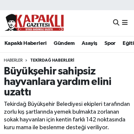
Kapaklı Haberleri
Tekirdağ Nöbetçi Eczaneler
Gündem
Tekirdağ Hava Durumu
Kapaklı Haberleri
Gündem
Asayiş
Spor
Eğit
Asayiş
Tekirdağ Namaz Vakitleri
HABERLER
TEKIRDAĞ HABERLERI
Spor
Tekirdağ Trafik Yoğunluk Haritası
Büyükşehir sahipsiz
hayvanlara yardım elini
Eğitim
Süper Lig Puan Durumu ve Fikstür
uzattı
Siyaset
Tüm Manşetler
Tekirdağ Büyükşehir Belediyesi ekipleri tarafından
zorlu kış şartlarında yemek bulmakta zorlanan
Resmi Reklamlar
Son Dakika Haberleri
sokak hayvanları için kentin farklı 142 noktasında
kuru mama ile beslenme desteği veriliyor.
Tekirdağ
Haber Arşivi