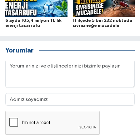
6 ayda 105,4 milyon TL'lik
11 ilçede 5 bin 232 noktada
enerji tasarrufu
sivrisineğe mücadele
Yorumlar