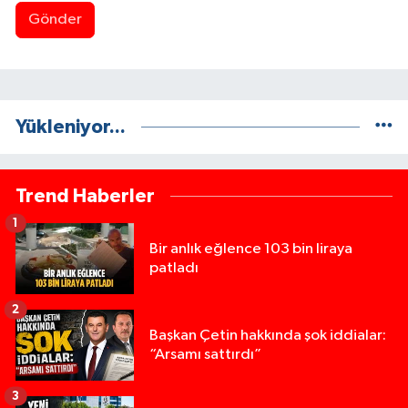
Gönder
Yükleniyor...
Trend Haberler
1
Bir anlık eğlence 103 bin liraya
patladı
2
Başkan Çetin hakkında şok iddialar:
“Arsamı sattırdı”
3