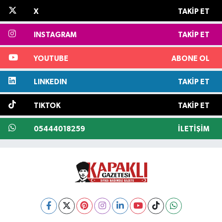
X
TAKIP ET
INSTAGRAM
TAKIP ET
YOUTUBE
ABONE OL
LINKEDIN
TAKIP ET
TIKTOK
TAKIP ET
05444018259
İLETIŞIM