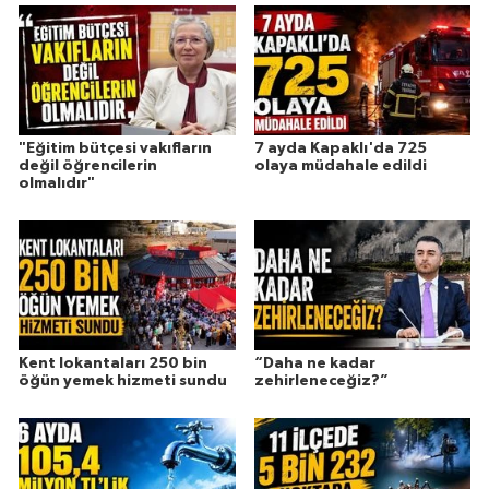
"Eğitim bütçesi vakıfların
7 ayda Kapaklı'da 725
değil öğrencilerin
olaya müdahale edildi
olmalıdır"
Kent lokantaları 250 bin
“Daha ne kadar
öğün yemek hizmeti sundu
zehirleneceğiz?”