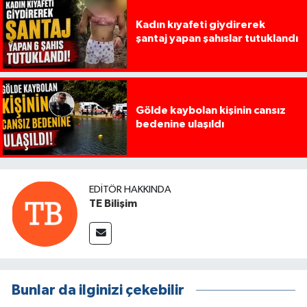
Kadın kıyafeti giydirerek
şantaj yapan şahıslar tutuklandı
Gölde kaybolan kişinin cansız
bedenine ulaşıldı
EDITÖR HAKKINDA
TE Bilişim
Bunlar da ilginizi çekebilir