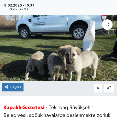
11.02.2020 - 10:37
Ekonomi
YAYINLANMA
Sağlık
Teknoloji
Yaşam
Paylaş
-
+
A
A
Kapaklı Gazetesi -
Tekirdağ Büyükşehir
Belediyesi, soğuk havalarda beslenmekte zorluk