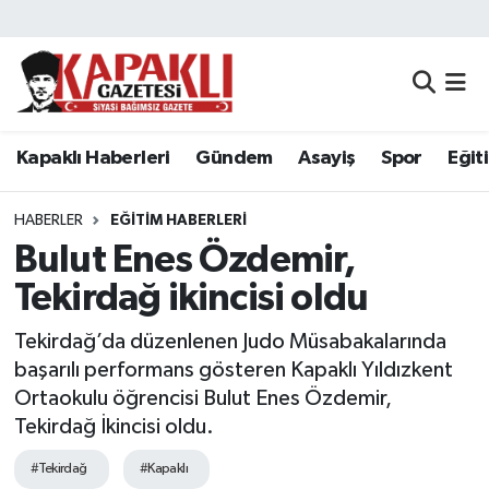
Kapaklı Haberleri
Tekirdağ Nöbetçi Eczaneler
Gündem
Tekirdağ Hava Durumu
Kapaklı Haberleri
Gündem
Asayiş
Spor
Eğit
Asayiş
Tekirdağ Namaz Vakitleri
HABERLER
EĞITIM HABERLERI
Spor
Tekirdağ Trafik Yoğunluk Haritası
Bulut Enes Özdemir,
Tekirdağ ikincisi oldu
Eğitim
Süper Lig Puan Durumu ve Fikstür
Tekirdağ’da düzenlenen Judo Müsabakalarında
Siyaset
Tüm Manşetler
başarılı performans gösteren Kapaklı Yıldızkent
Ortaokulu öğrencisi Bulut Enes Özdemir,
Resmi Reklamlar
Son Dakika Haberleri
Tekirdağ İkincisi oldu.
#Tekirdağ
#Kapaklı
Tekirdağ
Haber Arşivi