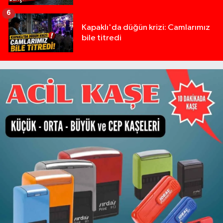
6
Kapaklı'da düğün krizi: Camlarımız
bile titredi