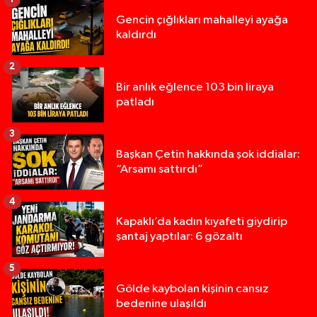
Gencin çığlıkları mahalleyi ayağa
kaldırdı
2
Bir anlık eğlence 103 bin liraya
patladı
3
Başkan Çetin hakkında şok iddialar:
“Arsamı sattırdı”
4
Kapaklı’da kadın kıyafeti giydirip
şantaj yaptılar: 6 gözaltı
5
Gölde kaybolan kişinin cansız
bedenine ulaşıldı