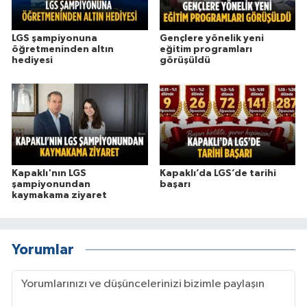
LGS şampiyonuna
Gençlere yönelik yeni
öğretmeninden altın
eğitim programları
hediyesi
görüşüldü
Kapaklı'nın LGS
Kapaklı’da LGS’de tarihi
şampiyonundan
başarı
kaymakama ziyaret
Yorumlar