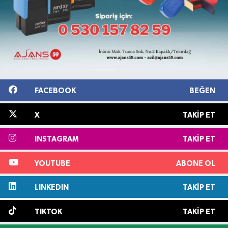
FACEBOOK
BEĞEN
X
TAKIP ET
INSTAGRAM
TAKIP ET
YOUTUBE
ABONE OL
LINKEDIN
TAKIP ET
TIKTOK
TAKIP ET