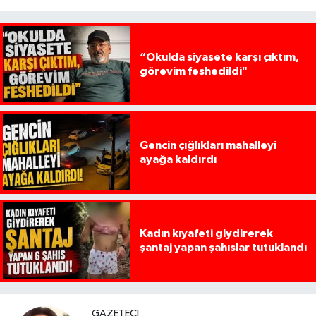
“Okulda siyasete karşı çıktım,
görevim feshedildi"
Gencin çığlıkları mahalleyi
ayağa kaldırdı
Kadın kıyafeti giydirerek
şantaj yapan şahıslar tutuklandı
GAZETECI