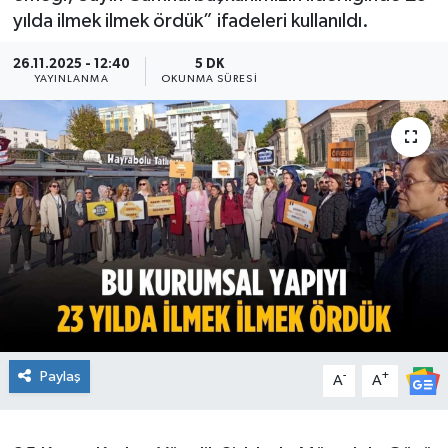
yılda ilmek ilmek ördük” ifadeleri kullanıldı.
Ekonomi
26.11.2025 - 12:40
5 DK
YAYINLANMA
OKUNMA SÜRESI
Sağlık
Teknoloji
Yaşam
Paylaş
-
+
A
A