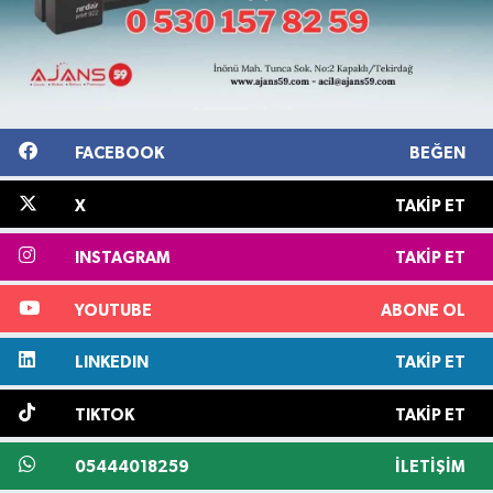
FACEBOOK
BEĞEN
X
TAKIP ET
INSTAGRAM
TAKIP ET
YOUTUBE
ABONE OL
LINKEDIN
TAKIP ET
TIKTOK
TAKIP ET
05444018259
İLETIŞIM