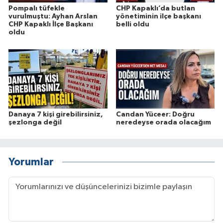
Pompalı tüfekle
CHP Kapaklı’da butlan
vurulmuştu: Ayhan Arslan
yönetiminin ilçe başkanı
CHP Kapaklı İlçe Başkanı
belli oldu
oldu
Danaya 7 kişi girebilirsiniz,
Candan Yüceer: Doğru
şezlonga değil
neredeyse orada olacağım
Yorumlar