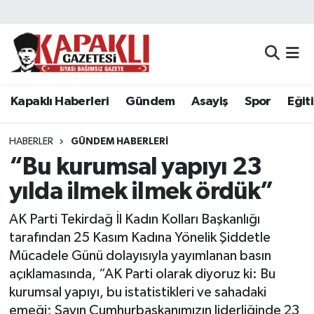
Kapaklı Haberleri
Tekirdağ Nöbetçi Eczaneler
Gündem
Tekirdağ Hava Durumu
Kapaklı Haberleri
Gündem
Asayiş
Spor
Eğit
Asayiş
Tekirdağ Namaz Vakitleri
HABERLER
GÜNDEM HABERLERI
Spor
Tekirdağ Trafik Yoğunluk Haritası
“Bu kurumsal yapıyı 23
yılda ilmek ilmek ördük”
Eğitim
Süper Lig Puan Durumu ve Fikstür
AK Parti Tekirdağ İl Kadın Kolları Başkanlığı
Siyaset
Tüm Manşetler
tarafından 25 Kasım Kadına Yönelik Şiddetle
Mücadele Günü dolayısıyla yayımlanan basın
Resmi Reklamlar
Son Dakika Haberleri
açıklamasında, “AK Parti olarak diyoruz ki: Bu
kurumsal yapıyı, bu istatistikleri ve sahadaki
Tekirdağ
Haber Arşivi
emeği; Sayın Cumhurbaşkanımızın liderliğinde 23