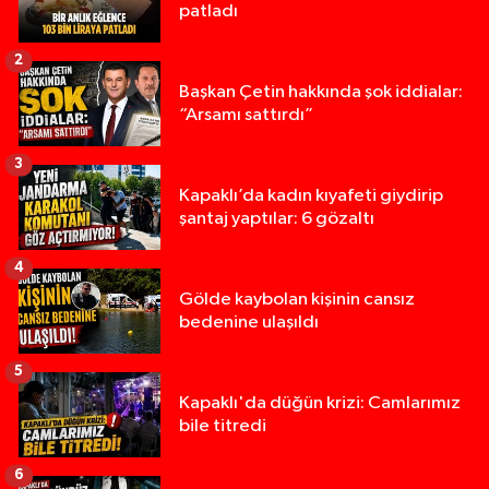
patladı
2
Başkan Çetin hakkında şok iddialar:
“Arsamı sattırdı”
3
Kapaklı’da kadın kıyafeti giydirip
şantaj yaptılar: 6 gözaltı
4
Gölde kaybolan kişinin cansız
bedenine ulaşıldı
5
Kapaklı'da düğün krizi: Camlarımız
bile titredi
6