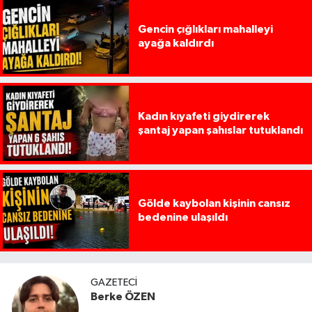
Gencin çığlıkları mahalleyi
ayağa kaldırdı
Kadın kıyafeti giydirerek
şantaj yapan şahıslar tutuklandı
Gölde kaybolan kişinin cansız
bedenine ulaşıldı
GAZETECI
Berke ÖZEN