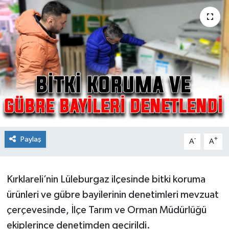
Ekonomi
Sağlık
Teknoloji
Yaşam
Paylaş
-
+
A
A
Kırklareli’nin Lüleburgaz ilçesinde bitki koruma
ürünleri ve gübre bayilerinin denetimleri mevzuat
çerçevesinde, İlçe Tarım ve Orman Müdürlüğü
ekiplerince denetimden geçirildi.