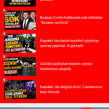
3
Başkan Çetin hakkında şok iddialar:
“Arsamı sattırdı”
4
Kapaklı’da kadın kıyafeti giydirip
şantaj yaptılar: 6 gözaltı
5
Gölde kaybolan kişinin cansız
bedenine ulaşıldı
6
Kapaklı'da düğün krizi: Camlarımız
bile titredi