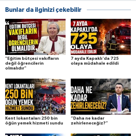
Bunlar da ilginizi çekebilir
"Eğitim bütçesi vakıfların
7 ayda Kapaklı'da 725
değil öğrencilerin
olaya müdahale edildi
olmalıdır"
Kent lokantaları 250 bin
“Daha ne kadar
öğün yemek hizmeti sundu
zehirleneceğiz?”