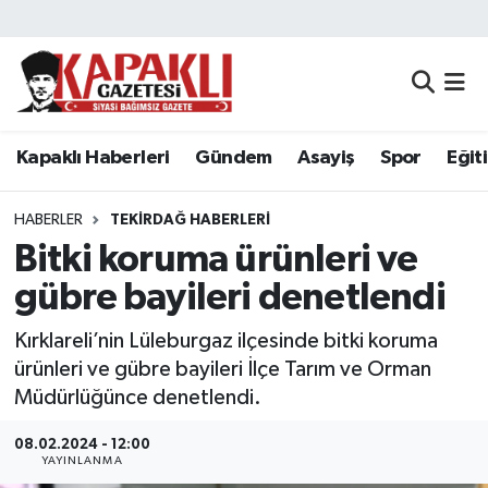
Kapaklı Haberleri
Tekirdağ Nöbetçi Eczaneler
Gündem
Tekirdağ Hava Durumu
Kapaklı Haberleri
Gündem
Asayiş
Spor
Eğit
Asayiş
Tekirdağ Namaz Vakitleri
HABERLER
TEKIRDAĞ HABERLERI
Spor
Tekirdağ Trafik Yoğunluk Haritası
Bitki koruma ürünleri ve
gübre bayileri denetlendi
Eğitim
Süper Lig Puan Durumu ve Fikstür
Kırklareli’nin Lüleburgaz ilçesinde bitki koruma
Siyaset
Tüm Manşetler
ürünleri ve gübre bayileri İlçe Tarım ve Orman
Müdürlüğünce denetlendi.
Resmi Reklamlar
Son Dakika Haberleri
08.02.2024 - 12:00
YAYINLANMA
Tekirdağ
Haber Arşivi