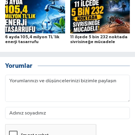
6 ayda 105,4 milyon TL'lik
11 ilçede 5 bin 232 noktada
enerji tasarrufu
sivrisineğe mücadele
Yorumlar