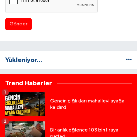
Gönder
Yükleniyor...
Trend Haberler
1
Gencin çığlıkları mahalleyi ayağa
kaldırdı
2
Bir anlık eğlence 103 bin liraya
patladı