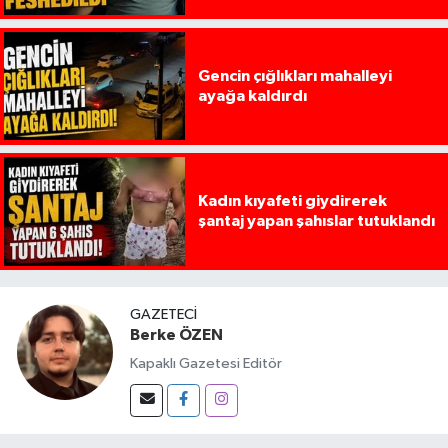
Gencin çığlıkları mahalleyi
ayağa kaldırdı
Kadın kıyafeti giydirerek
şantaj yapan şahıslar tutuklandı
GAZETECI
Berke ÖZEN
Kapaklı Gazetesi Editör