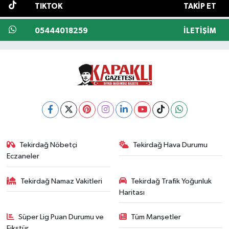
TIKTOK
TAKIP ET
05444018259
İLETIŞIM
Tekirdağ Nöbetçi
Tekirdağ Hava Durumu
Eczaneler
Tekirdağ Namaz Vakitleri
Tekirdağ Trafik Yoğunluk
Haritası
Süper Lig Puan Durumu ve
Tüm Manşetler
Fikstür