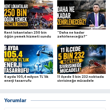
Kent lokantaları 250 bin
“Daha ne kadar
öğün yemek hizmeti sundu
zehirleneceğiz?”
6 ayda 105,4 milyon TL'lik
11 ilçede 5 bin 232 noktada
enerji tasarrufu
sivrisineğe mücadele
Yorumlar