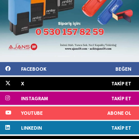
FACEBOOK
BEĞEN
X
TAKIP ET
INSTAGRAM
TAKIP ET
YOUTUBE
ABONE OL
LINKEDIN
TAKIP ET