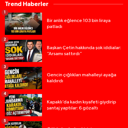
Trend Haberler
1
Bir anlık eğlence 103 bin liraya
patladı
2
Başkan Çetin hakkında şok iddialar:
“Arsamı sattırdı”
3
Gencin çığlıkları mahalleyi ayağa
kaldırdı
4
Kapaklı’da kadın kıyafeti giydirip
şantaj yaptılar: 6 gözaltı
5