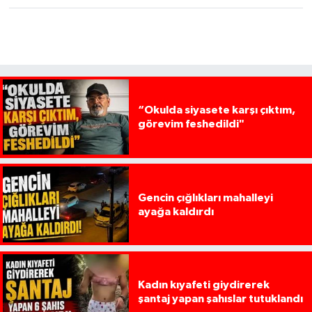
“Okulda siyasete karşı çıktım,
görevim feshedildi"
Gencin çığlıkları mahalleyi
ayağa kaldırdı
Kadın kıyafeti giydirerek
şantaj yapan şahıslar tutuklandı