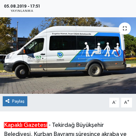
05.08.2019 - 17:51
Ekonomi
YAYINLANMA
Sağlık
Teknoloji
Yaşam
Paylaş
-
+
A
A
Kapaklı Gazetesi
- Tekirdağ Büyükşehir
Belediyesi, Kurban Bayramı süresince akraba ve