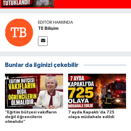
EDITÖR HAKKINDA
TE Bilişim
Bunlar da ilginizi çekebilir
"Eğitim bütçesi vakıfların
7 ayda Kapaklı'da 725
değil öğrencilerin
olaya müdahale edildi
olmalıdır"