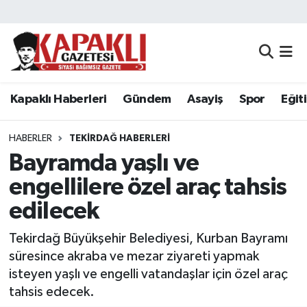
Kapaklı Haberleri
Tekirdağ Nöbetçi Eczaneler
Gündem
Tekirdağ Hava Durumu
Kapaklı Haberleri
Gündem
Asayiş
Spor
Eğit
Asayiş
Tekirdağ Namaz Vakitleri
HABERLER
TEKIRDAĞ HABERLERI
Spor
Tekirdağ Trafik Yoğunluk Haritası
Bayramda yaşlı ve
engellilere özel araç tahsis
Eğitim
Süper Lig Puan Durumu ve Fikstür
edilecek
Siyaset
Tüm Manşetler
Tekirdağ Büyükşehir Belediyesi, Kurban Bayramı
süresince akraba ve mezar ziyareti yapmak
Resmi Reklamlar
Son Dakika Haberleri
isteyen yaşlı ve engelli vatandaşlar için özel araç
tahsis edecek.
Tekirdağ
Haber Arşivi