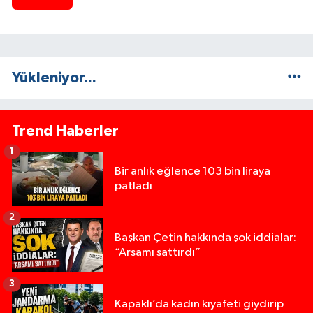
Yükleniyor...
Trend Haberler
1
Bir anlık eğlence 103 bin liraya
patladı
2
Başkan Çetin hakkında şok iddialar:
“Arsamı sattırdı”
3
Kapaklı’da kadın kıyafeti giydirip