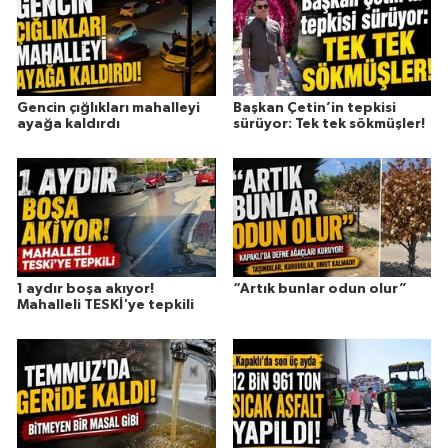
Gencin çığlıkları mahalleyi
Başkan Çetin’in tepkisi
ayağa kaldırdı
sürüyor: Tek tek sökmüşler!
1 aydır boşa akıyor!
“Artık bunlar odun olur”
Mahalleli TESKİ'ye tepkili