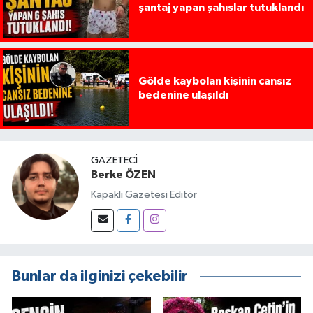
şantaj yapan şahıslar tutuklandı
Gölde kaybolan kişinin cansız
bedenine ulaşıldı
GAZETECI
Berke ÖZEN
Kapaklı Gazetesi Editör
Bunlar da ilginizi çekebilir