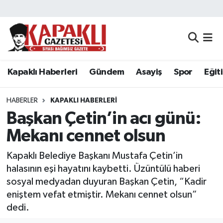
Kapaklı Haberleri
Tekirdağ Nöbetçi Eczaneler
Gündem
Tekirdağ Hava Durumu
Kapaklı Haberleri
Gündem
Asayiş
Spor
Eğit
Asayiş
Tekirdağ Namaz Vakitleri
HABERLER
KAPAKLI HABERLERI
Spor
Tekirdağ Trafik Yoğunluk Haritası
Başkan Çetin’in acı günü:
Mekanı cennet olsun
Eğitim
Süper Lig Puan Durumu ve Fikstür
Kapaklı Belediye Başkanı Mustafa Çetin’in
Siyaset
Tüm Manşetler
halasının eşi hayatını kaybetti. Üzüntülü haberi
sosyal medyadan duyuran Başkan Çetin, “Kadir
Resmi Reklamlar
Son Dakika Haberleri
eniştem vefat etmiştir. Mekanı cennet olsun”
dedi.
Tekirdağ
Haber Arşivi