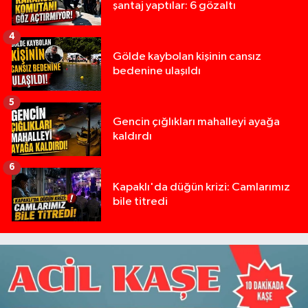
şantaj yaptılar: 6 gözaltı
4
Gölde kaybolan kişinin cansız
bedenine ulaşıldı
5
Gencin çığlıkları mahalleyi ayağa
kaldırdı
6
Kapaklı'da düğün krizi: Camlarımız
bile titredi