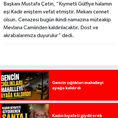
Başkanı Mustafa Çetin, “Kıymetli Gülfiye halamın
eşi Kadir eniştem vefat etmiştir. Mekanı cennet
olsun. Cenazesi bugün ikindi namazına müteakip
Mevlana Camiinden kaldırılacaktır. Dost ve
akrabalarımıza duyurulur” dedi.
Gencin çığlıkları mahalleyi
ayağa kaldırdı
Kadın kıyafeti giydirerek