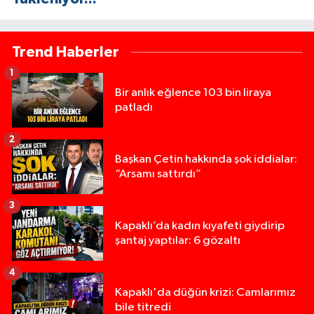
Trend Haberler
1
Bir anlık eğlence 103 bin liraya
patladı
2
Başkan Çetin hakkında şok iddialar:
“Arsamı sattırdı”
3
Kapaklı’da kadın kıyafeti giydirip
şantaj yaptılar: 6 gözaltı
4
Kapaklı'da düğün krizi: Camlarımız
bile titredi