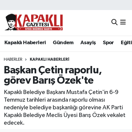
Kapaklı Haberleri
Tekirdağ Nöbetçi Eczaneler
Gündem
Tekirdağ Hava Durumu
Kapaklı Haberleri
Gündem
Asayiş
Spor
Eğit
Asayiş
Tekirdağ Namaz Vakitleri
HABERLER
KAPAKLI HABERLERI
Spor
Tekirdağ Trafik Yoğunluk Haritası
Başkan Çetin raporlu,
görev Barış Özek'te
Eğitim
Süper Lig Puan Durumu ve Fikstür
Kapaklı Belediye Başkanı Mustafa Çetin'in 6-9
Siyaset
Tüm Manşetler
Temmuz tarihleri arasında raporlu olması
nedeniyle belediye başkanlığı görevine AK Parti
Resmi Reklamlar
Son Dakika Haberleri
Kapaklı Belediye Meclis Üyesi Barış Özek vekalet
edecek.
Tekirdağ
Haber Arşivi