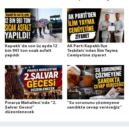
Kapaklı'da son üç ayda 12
AK Parti Kapaklı İlçe
bin 961 ton sıcak asfalt
Teşkilatı'ndan İlim Yayma
yapıldı
Cemiyetine ziyaret
Pınarça Mahallesi'nde "2.
"Su sorununu çözmeyene
Şalvar Gecesi"
sandıkta cevap vereceğiz"
düzenlenecek