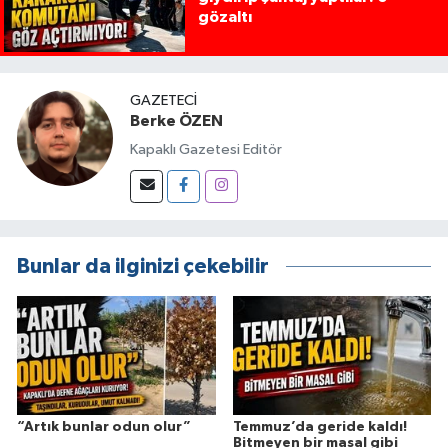
gözaltı
GAZETECI
Berke ÖZEN
Kapaklı Gazetesi Editör
Bunlar da ilginizi çekebilir
“Artık bunlar odun olur”
Temmuz’da geride kaldı!
Bitmeyen bir masal gibi