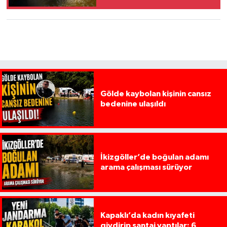
Gölde kaybolan kişinin cansız
bedenine ulaşıldı
İkizgöller’de boğulan adamı
arama çalışması sürüyor
Kapaklı’da kadın kıyafeti
giydirip şantaj yaptılar: 6