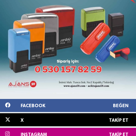
FACEBOOK
BEĞEN
X
TAKIP ET
INSTAGRAM
TAKIP ET