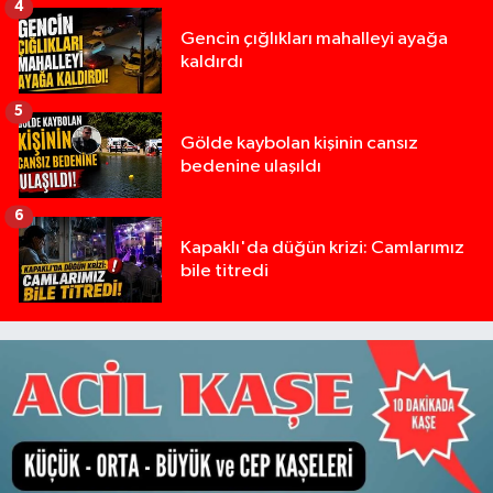
4
Gencin çığlıkları mahalleyi ayağa
kaldırdı
5
Gölde kaybolan kişinin cansız
bedenine ulaşıldı
6
Kapaklı'da düğün krizi: Camlarımız
bile titredi