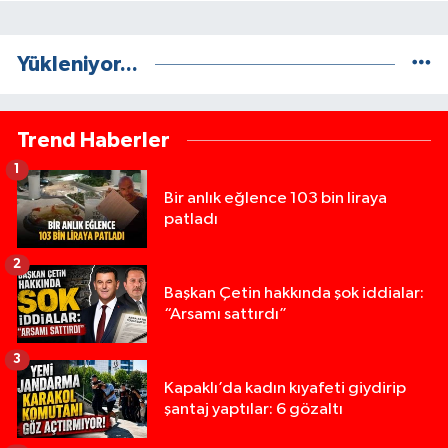
Yükleniyor...
Trend Haberler
1
Bir anlık eğlence 103 bin liraya
patladı
2
Başkan Çetin hakkında şok iddialar:
“Arsamı sattırdı”
3
Kapaklı’da kadın kıyafeti giydirip
şantaj yaptılar: 6 gözaltı