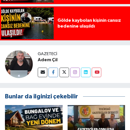
Gölde kaybolan kişinin cansız
bedenine ulaşıldı
GAZETECI
Adem Çil
Bunlar da ilginizi çekebilir