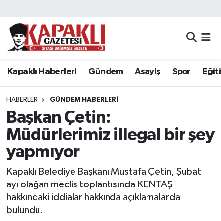
Kapaklı Haberleri
Tekirdağ Nöbetçi Eczaneler
Gündem
Tekirdağ Hava Durumu
Kapaklı Haberleri
Gündem
Asayiş
Spor
Eğit
Asayiş
Tekirdağ Namaz Vakitleri
HABERLER
GÜNDEM HABERLERI
Spor
Tekirdağ Trafik Yoğunluk Haritası
Başkan Çetin:
Müdürlerimiz illegal bir şey
Eğitim
Süper Lig Puan Durumu ve Fikstür
yapmıyor
Siyaset
Tüm Manşetler
Kapaklı Belediye Başkanı Mustafa Çetin, Şubat
ayı olağan meclis toplantısında KENTAŞ
Resmi Reklamlar
Son Dakika Haberleri
hakkındaki iddialar hakkında açıklamalarda
bulundu.
Tekirdağ
Haber Arşivi