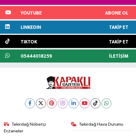
YOUTUBE
ABONE OL
LINKEDIN
TAKIP ET
TIKTOK
TAKIP ET
05444018259
İLETIŞIM
Tekirdağ Nöbetçi
Tekirdağ Hava Durumu
Eczaneler