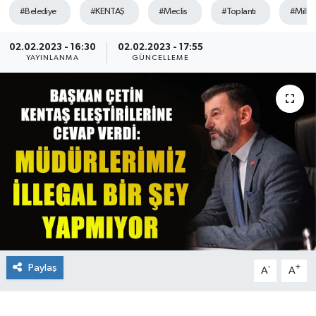
#Belediye
#KENTAŞ
#Meclis
#Toplantı
#Millet 
Ekonomi
02.02.2023 - 16:30
02.02.2023 - 17:55
YAYINLANMA
GÜNCELLEME
Sağlık
Teknoloji
Yaşam
Paylaş
-
+
A
A