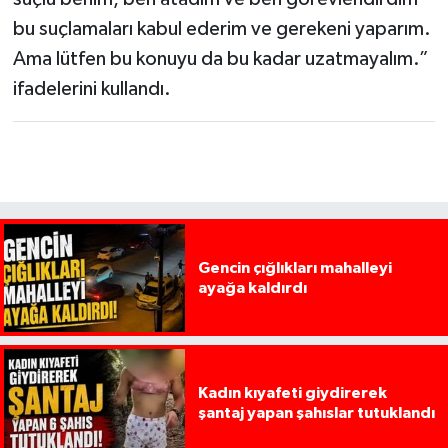
bu suçlamaları kabul ederim ve gerekeni yaparım.
Ama lütfen bu konuyu da bu kadar uzatmayalım.”
ifadelerini kullandı.
Gencin çığlıkları mahalleyi
ayağa kaldırdı
Kadın kıyafeti giydirerek
şantaj yapan şahıslar tutuklandı