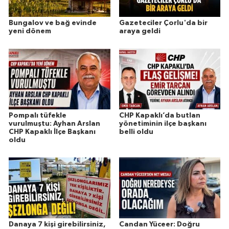
Bungalov ve bağ evinde
Gazeteciler Çorlu'da bir
yeni dönem
araya geldi
Pompalı tüfekle
CHP Kapaklı’da butlan
vurulmuştu: Ayhan Arslan
yönetiminin ilçe başkanı
CHP Kapaklı İlçe Başkanı
belli oldu
oldu
Danaya 7 kişi girebilirsiniz,
Candan Yüceer: Doğru