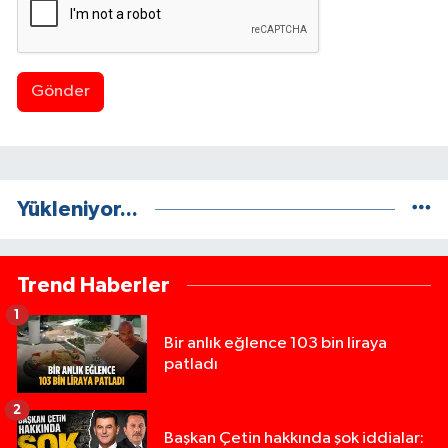
Gönder
Yükleniyor...
Trend Haberler
1
Bir anlık eğlence 103 bin liraya
patladı
2
Başkan Çetin hakkında şok iddialar: