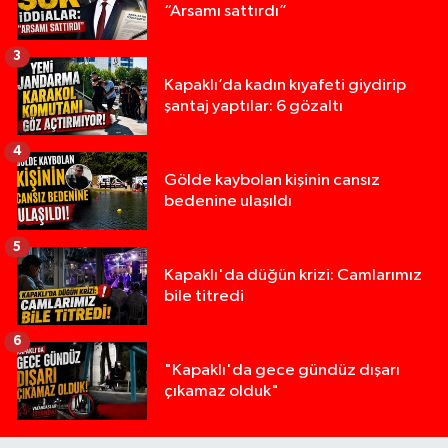
“Arsamı sattırdı”
3
Kapaklı’da kadın kıyafeti giydirip
şantaj yaptılar: 6 gözaltı
4
Gölde kaybolan kişinin cansız
bedenine ulaşıldı
5
Kapaklı'da düğün krizi: Camlarımız
bile titredi
6
"Kapaklı'da gece gündüz dışarı
çıkamaz olduk"