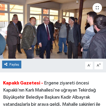
Ekonomi
Sağlık
Teknoloji
Yaşam
Paylaş
-
+
A
A
Kapaklı Gazetesi -
Ergene ziyareti öncesi
Kapaklı’nın Karlı Mahallesi’ne uğrayan Tekirdağ
Büyükşehir Belediye Başkanı Kadir Albayrak
vatandaşlarla bir araya geldi. Mahalle sakinleri ile