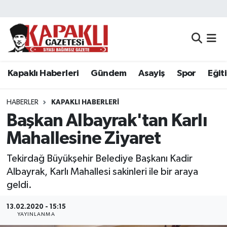
Kapaklı Haberleri
Tekirdağ Nöbetçi Eczaneler
Gündem
Tekirdağ Hava Durumu
Kapaklı Haberleri
Gündem
Asayiş
Spor
Eğit
Asayiş
Tekirdağ Namaz Vakitleri
HABERLER
KAPAKLI HABERLERI
Spor
Tekirdağ Trafik Yoğunluk Haritası
Başkan Albayrak'tan Karlı
Mahallesine Ziyaret
Eğitim
Süper Lig Puan Durumu ve Fikstür
Tekirdağ Büyükşehir Belediye Başkanı Kadir
Siyaset
Tüm Manşetler
Albayrak, Karlı Mahallesi sakinleri ile bir araya
geldi.
Resmi Reklamlar
Son Dakika Haberleri
13.02.2020 - 15:15
YAYINLANMA
Tekirdağ
Haber Arşivi