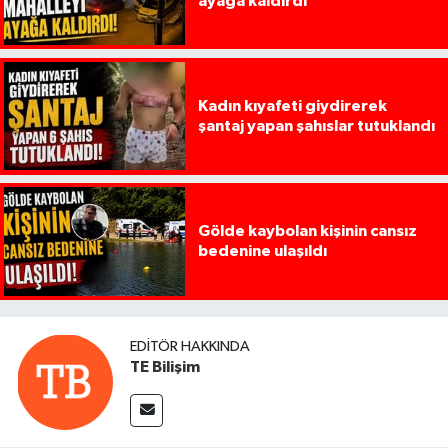
ayağa kaldırdı
Kadın kıyafeti giydirerek
şantaj yapan şahıslar tutuklandı
Gölde kaybolan kişinin cansız
bedenine ulaşıldı
EDITÖR HAKKINDA
TE Bilişim