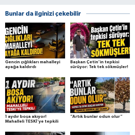
Bunlar da ilginizi çekebilir
Gencin çığlıkları mahalleyi
Başkan Çetin’in tepkisi
ayağa kaldırdı
sürüyor: Tek tek sökmüşler!
1 aydır boşa akıyor!
“Artık bunlar odun olur”
Mahalleli TESKİ'ye tepkili