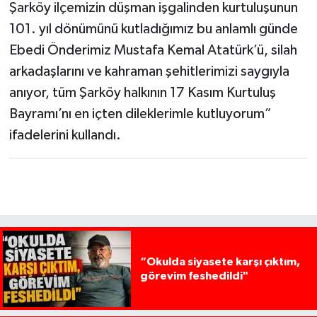
Şarköy ilçemizin düşman işgalinden kurtuluşunun
101. yıl dönümünü kutladığımız bu anlamlı günde
Ebedi Önderimiz Mustafa Kemal Atatürk’ü, silah
arkadaşlarını ve kahraman şehitlerimizi saygıyla
anıyor, tüm Şarköy halkının 17 Kasım Kurtuluş
Bayramı’nı en içten dileklerimle kutluyorum”
ifadelerini kullandı.
“Okulda siyasete karşı çıktım,
görevim feshedildi"