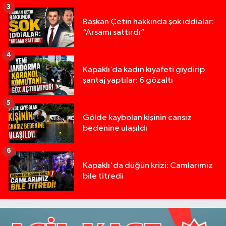
3
Başkan Çetin hakkında şok iddialar:
“Arsamı sattırdı”
4
Kapaklı’da kadın kıyafeti giydirip
şantaj yaptılar: 6 gözaltı
5
Gölde kaybolan kişinin cansız
bedenine ulaşıldı
6
Kapaklı'da düğün krizi: Camlarımız
bile titredi