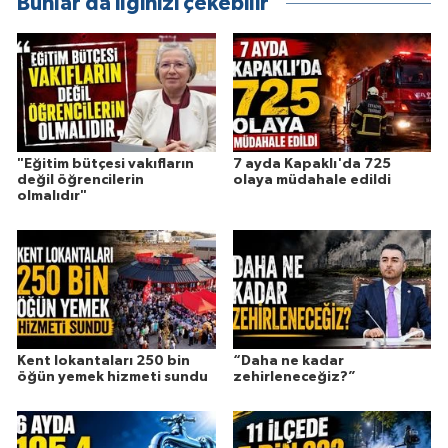
Bunlar da ilginizi çekebilir
"Eğitim bütçesi vakıfların
7 ayda Kapaklı'da 725
değil öğrencilerin
olaya müdahale edildi
olmalıdır"
Kent lokantaları 250 bin
“Daha ne kadar
öğün yemek hizmeti sundu
zehirleneceğiz?”