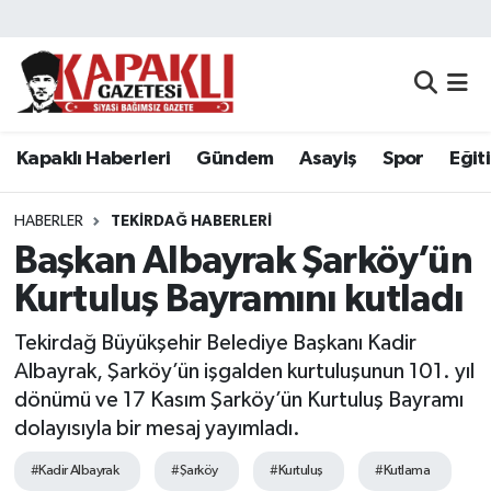
Kapaklı Haberleri
Tekirdağ Nöbetçi Eczaneler
Gündem
Tekirdağ Hava Durumu
Kapaklı Haberleri
Gündem
Asayiş
Spor
Eğit
Asayiş
Tekirdağ Namaz Vakitleri
HABERLER
TEKIRDAĞ HABERLERI
Spor
Tekirdağ Trafik Yoğunluk Haritası
Başkan Albayrak Şarköy’ün
Kurtuluş Bayramını kutladı
Eğitim
Süper Lig Puan Durumu ve Fikstür
Tekirdağ Büyükşehir Belediye Başkanı Kadir
Siyaset
Tüm Manşetler
Albayrak, Şarköy’ün işgalden kurtuluşunun 101. yıl
dönümü ve 17 Kasım Şarköy’ün Kurtuluş Bayramı
Resmi Reklamlar
Son Dakika Haberleri
dolayısıyla bir mesaj yayımladı.
#Kadir Albayrak
#Şarköy
#Kurtuluş
#Kutlama
Tekirdağ
Haber Arşivi