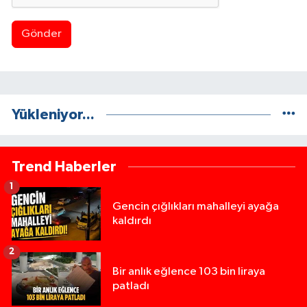
Gönder
Yükleniyor...
Trend Haberler
1
Gencin çığlıkları mahalleyi ayağa
kaldırdı
2
Bir anlık eğlence 103 bin liraya
patladı