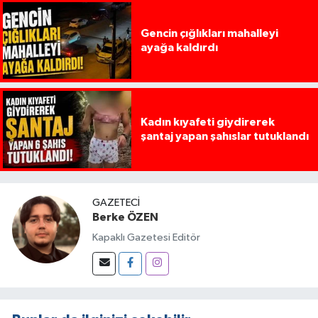
Gencin çığlıkları mahalleyi
ayağa kaldırdı
Kadın kıyafeti giydirerek
şantaj yapan şahıslar tutuklandı
GAZETECI
Berke ÖZEN
Kapaklı Gazetesi Editör