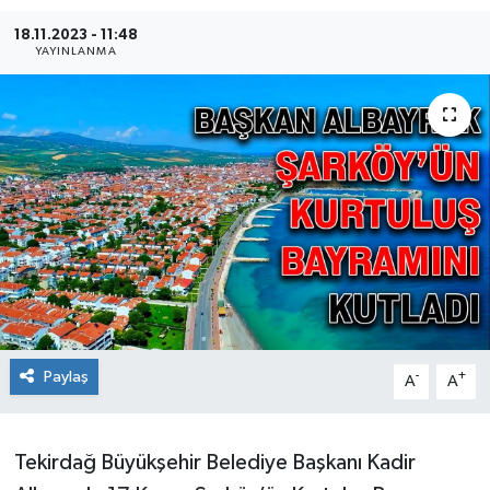
18.11.2023 - 11:48
Ekonomi
YAYINLANMA
Sağlık
Teknoloji
Yaşam
Paylaş
-
+
A
A
Tekirdağ Büyükşehir Belediye Başkanı Kadir