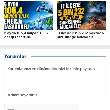
6 ayda 105,4 milyon TL'lik
11 ilçede 5 bin 232 noktada
enerji tasarrufu
sivrisineğe mücadele
Yorumlar