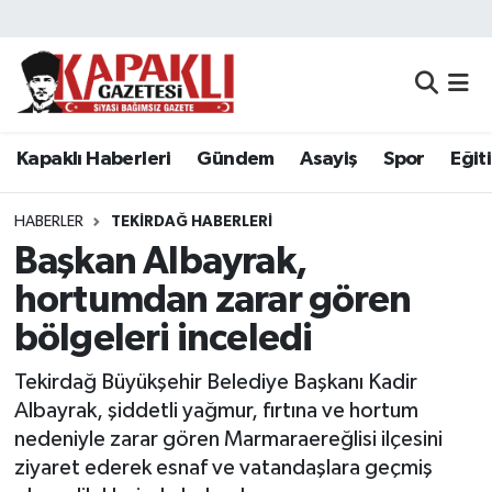
Kapaklı Haberleri
Tekirdağ Nöbetçi Eczaneler
Gündem
Tekirdağ Hava Durumu
Kapaklı Haberleri
Gündem
Asayiş
Spor
Eğit
Asayiş
Tekirdağ Namaz Vakitleri
HABERLER
TEKIRDAĞ HABERLERI
Spor
Tekirdağ Trafik Yoğunluk Haritası
Başkan Albayrak,
hortumdan zarar gören
Eğitim
Süper Lig Puan Durumu ve Fikstür
bölgeleri inceledi
Siyaset
Tüm Manşetler
Tekirdağ Büyükşehir Belediye Başkanı Kadir
Albayrak, şiddetli yağmur, fırtına ve hortum
Resmi Reklamlar
Son Dakika Haberleri
nedeniyle zarar gören Marmaraereğlisi ilçesini
ziyaret ederek esnaf ve vatandaşlara geçmiş
Tekirdağ
Haber Arşivi