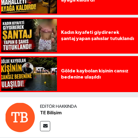
Kadın kıyafeti giydirerek
şantaj yapan şahıslar tutuklandı
Gölde kaybolan kişinin cansız
bedenine ulaşıldı
EDITÖR HAKKINDA
TE Bilişim