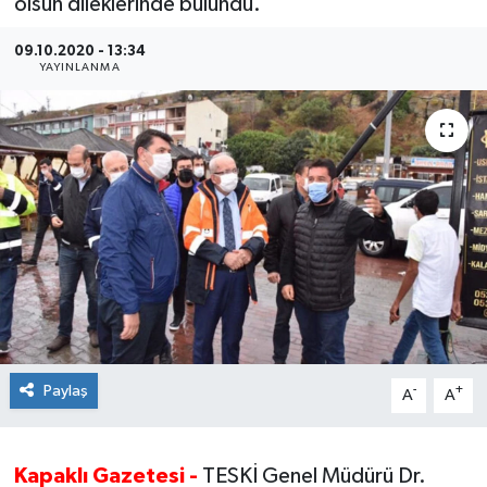
olsun dileklerinde bulundu.
Ekonomi
09.10.2020 - 13:34
YAYINLANMA
Sağlık
Teknoloji
Yaşam
Paylaş
-
+
A
A
Kapaklı Gazetesi -
TESKİ Genel Müdürü Dr.