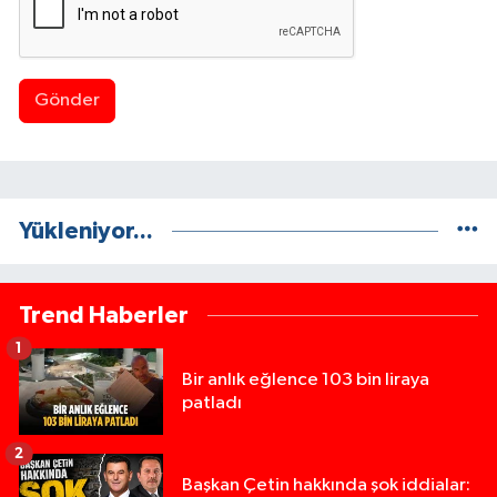
Gönder
Yükleniyor...
Trend Haberler
1
Bir anlık eğlence 103 bin liraya
patladı
2
Başkan Çetin hakkında şok iddialar: