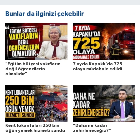
Bunlar da ilginizi çekebilir
"Eğitim bütçesi vakıfların
7 ayda Kapaklı'da 725
değil öğrencilerin
olaya müdahale edildi
olmalıdır"
Kent lokantaları 250 bin
“Daha ne kadar
öğün yemek hizmeti sundu
zehirleneceğiz?”