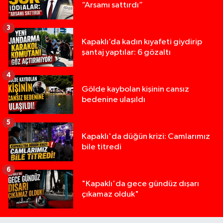
“Arsamı sattırdı”
3
Kapaklı’da kadın kıyafeti giydirip
şantaj yaptılar: 6 gözaltı
4
Gölde kaybolan kişinin cansız
bedenine ulaşıldı
5
Kapaklı'da düğün krizi: Camlarımız
bile titredi
6
"Kapaklı'da gece gündüz dışarı
çıkamaz olduk"