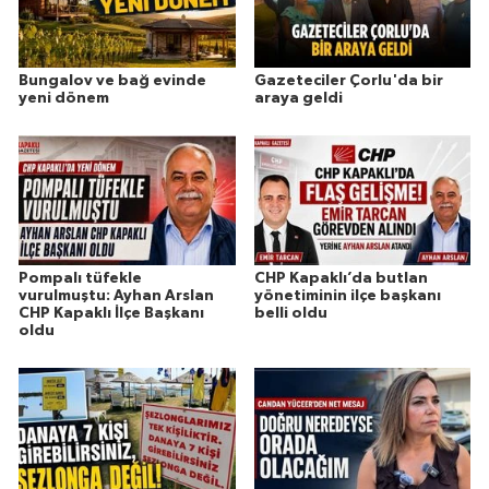
Bungalov ve bağ evinde
Gazeteciler Çorlu'da bir
yeni dönem
araya geldi
Pompalı tüfekle
CHP Kapaklı’da butlan
vurulmuştu: Ayhan Arslan
yönetiminin ilçe başkanı
CHP Kapaklı İlçe Başkanı
belli oldu
oldu