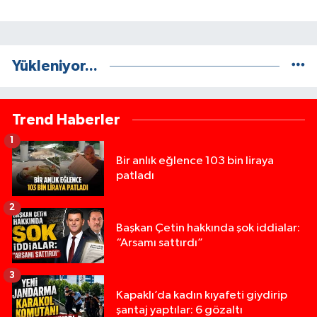
Yükleniyor...
Trend Haberler
1
Bir anlık eğlence 103 bin liraya
patladı
2
Başkan Çetin hakkında şok iddialar:
“Arsamı sattırdı”
3
Kapaklı’da kadın kıyafeti giydirip
şantaj yaptılar: 6 gözaltı