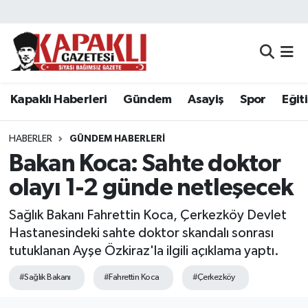
Kapaklı Haberleri
Tekirdağ Nöbetçi Eczaneler
Gündem
Tekirdağ Hava Durumu
Kapaklı Haberleri
Gündem
Asayiş
Spor
Eğit
Asayiş
Tekirdağ Namaz Vakitleri
HABERLER
GÜNDEM HABERLERI
Spor
Tekirdağ Trafik Yoğunluk Haritası
Bakan Koca: Sahte doktor
olayı 1-2 günde netleşecek
Eğitim
Süper Lig Puan Durumu ve Fikstür
Sağlık Bakanı Fahrettin Koca, Çerkezköy Devlet
Siyaset
Tüm Manşetler
Hastanesindeki sahte doktor skandalı sonrası
tutuklanan Ayşe Özkiraz'la ilgili açıklama yaptı.
Resmi Reklamlar
Son Dakika Haberleri
#Sağlık Bakanı
#Fahrettin Koca
#Çerkezköy
Tekirdağ
Haber Arşivi