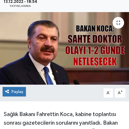
13.12.2022 - 18:54
YAYINLANMA
Ekonomi
Sağlık
Teknoloji
Yaşam
Paylaş
-
+
A
A
Sağlık Bakanı Fahrettin Koca, kabine toplantısı
sonrası gazetecilerin sorularını yanıtladı. Bakan