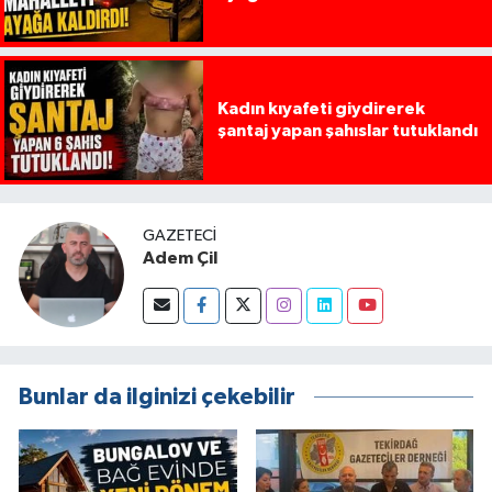
Kadın kıyafeti giydirerek
şantaj yapan şahıslar tutuklandı
GAZETECI
Adem Çil
Bunlar da ilginizi çekebilir