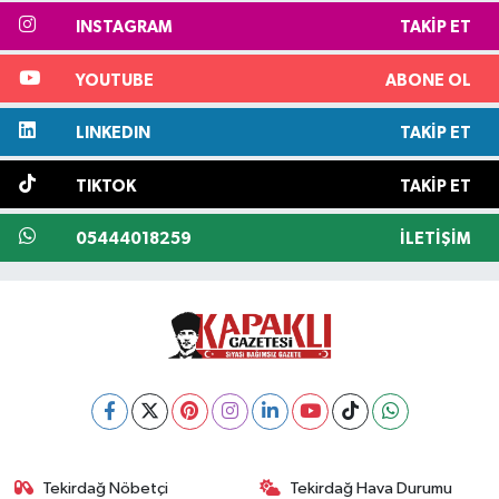
INSTAGRAM
TAKIP ET
YOUTUBE
ABONE OL
LINKEDIN
TAKIP ET
TIKTOK
TAKIP ET
05444018259
İLETIŞIM
Tekirdağ Nöbetçi
Tekirdağ Hava Durumu