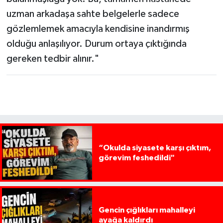
uzman arkadaşa sahte belgelerle sadece
gözlemlemek amacıyla kendisine inandırmış
olduğu anlaşılıyor. Durum ortaya çıktığında
gereken tedbir alınır."
“Okulda siyasete karşı çıktım,
görevim feshedildi"
Gencin çığlıkları mahalleyi
ayağa kaldırdı