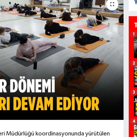
Y
1
2
3
4
leri Müdürlüğü koordinasyonunda yürütülen