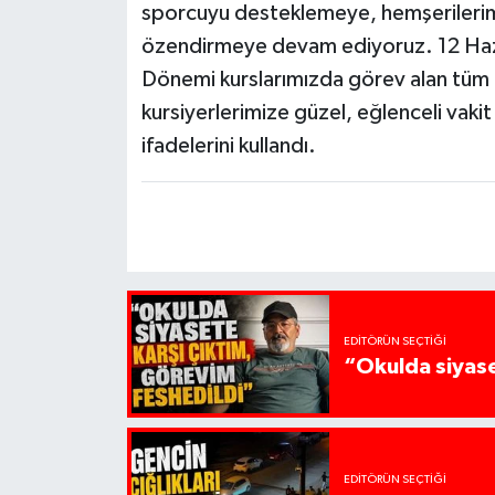
sporcuyu desteklemeye, hemşerilerimi
özendirmeye devam ediyoruz. 12 Haz
Dönemi kurslarımızda görev alan tüm 
kursiyerlerimize güzel, eğlenceli vakit
ifadelerini kullandı.
EDITÖRÜN SEÇTIĞI
“Okulda siyase
EDITÖRÜN SEÇTIĞI