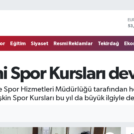
EU
53
ST
61
G.
68
or
Eğitim
Siyaset
Resmi Reklamlar
Tekirdağ
Eko
Bİ
14
BI
79
 Spor Kursları de
DO
45
e Spor Hizmetleri Müdürlüğü tarafından he
in Spor Kursları bu yıl da büyük ilgiyle d