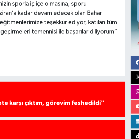
zin sporla iç içe olmasına, sporu
iran’a kadar devam edecek olan Bahar
eğitmenlerimize teşekkür ediyor, katılan tüm
 geçirmeleri temennisi ile başarılar diliyorum”
te karşı çıktım, görevim feshedildi"