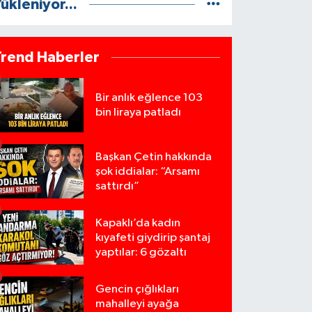
ükleniyor...
Trend Haberler
Bir anlık eğlence 103
bin liraya patladı
Başkan Çetin hakkında
şok iddialar: “Arsamı
sattırdı”
Kapaklı’da kadın
kıyafeti giydirip şantaj
yaptılar: 6 gözaltı
Gencin çığlıkları
mahalleyi ayağa