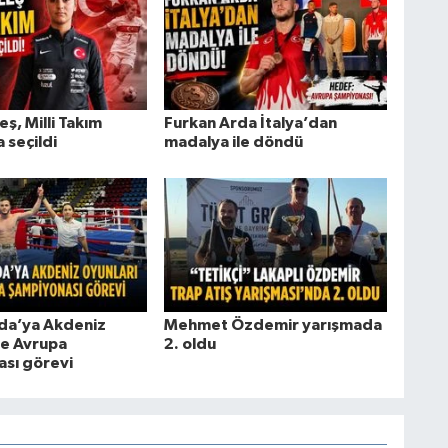
ş, Milli Takım
Furkan Arda İtalya’dan
 seçildi
madalya ile döndü
da’ya Akdeniz
Mehmet Özdemir yarışmada
ve Avrupa
2. oldu
sı görevi