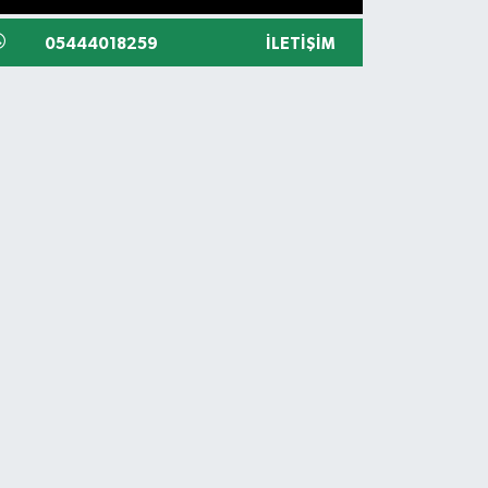
05444018259
İLETIŞIM