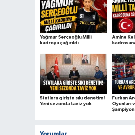
Yağmur Serçeoğlu Milli
Amine Kele
kadroya çağırıldı
kadrosuna
Statlara girişte sıkı denetim!
Furkan Ar
Yeni sezonda taviz yok
Oyunları 
Şampiyona
Yorumlar