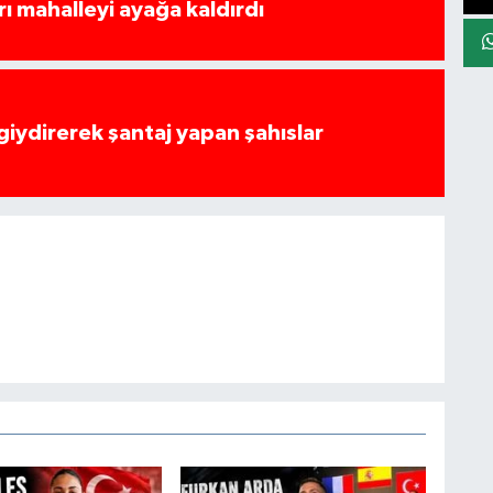
rı mahalleyi ayağa kaldırdı
 giydirerek şantaj yapan şahıslar