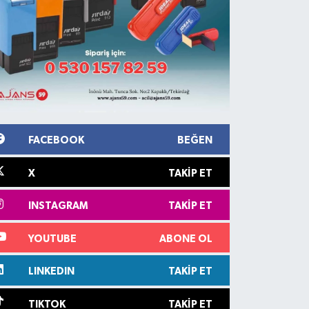
FACEBOOK
BEĞEN
X
TAKIP ET
INSTAGRAM
TAKIP ET
YOUTUBE
ABONE OL
LINKEDIN
TAKIP ET
TIKTOK
TAKIP ET