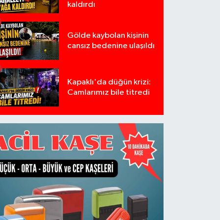
kaldırdı
Gölde kaybolan kişinin
cansız bedenine ulaşıldı
Kapaklı'da düğün krizi:
Camlarımız bile titredi