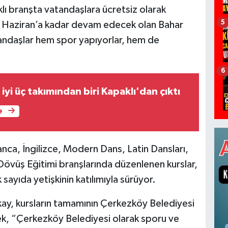
klı branşta vatandaşlara ücretsiz olarak
5
2 Haziran’a kadar devam edecek olan Bahar
tandaşlar hem spor yapıyorlar, hem de
6
 iyi üç takımından biri Kapaklı'dan çıktı
e
anca, İngilizce, Modern Dans, Latin Dansları,
Dövüş Eğitimi branşlarında düzenlenen kurslar,
 sayıda yetişkinin katılımıyla sürüyor.
y, kursların tamamının Çerkezköy Belediyesi
rek, “Çerkezköy Belediyesi olarak sporu ve