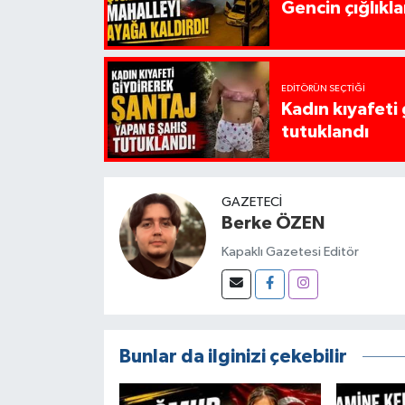
Gencin çığlıkla
EDITÖRÜN SEÇTIĞI
Kadın kıyafeti
tutuklandı
GAZETECI
Berke ÖZEN
Kapaklı Gazetesi Editör
Bunlar da ilginizi çekebilir