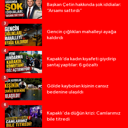
Başkan Çetin hakkında şok iddialar:
“Arsamı sattırdı”
3
Gencin çığlıkları mahalleyi ayağa
kaldırdı
4
Kapaklı’da kadın kıyafeti giydirip
şantaj yaptılar: 6 gözaltı
5
Gölde kaybolan kişinin cansız
bedenine ulaşıldı
6
Kapaklı'da düğün krizi: Camlarımız
bile titredi