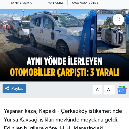
YAYINLANMA
PAYLAŞIM
OKUNMA SÜRESI
Ekonomi
Sağlık
Teknoloji
Yaşam
Paylaş
-
+
A
A
Yaşanan kaza, Kapaklı - Çerkezköy istikametinde
Yünsa Kavşağı ışıkları mevkinde meydana geldi.
Edinilen bilgilere göre, H.H. idaresindeki