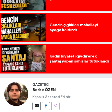
Gencin çığlıkları mahalleyi
ayağa kaldırdı
Kadın kıyafeti giydirerek
şantaj yapan şahıslar tutuklandı
GAZETECI
Berke ÖZEN
Kapaklı Gazetesi Editör