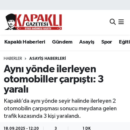
Kapaklı Haberleri
Tekirdağ Nöbetçi Eczaneler
Gündem
Tekirdağ Hava Durumu
Kapaklı Haberleri
Gündem
Asayiş
Spor
Eğit
Asayiş
Tekirdağ Namaz Vakitleri
HABERLER
ASAYIŞ HABERLERI
Spor
Tekirdağ Trafik Yoğunluk Haritası
Aynı yönde ilerleyen
otomobiller çarpıştı: 3
Eğitim
Süper Lig Puan Durumu ve Fikstür
yaralı
Siyaset
Tüm Manşetler
Kapaklı’da aynı yönde seyir halinde ilerleyen 2
otomobilin çarpışması sonucu meydana gelen
Resmi Reklamlar
Son Dakika Haberleri
trafik kazasında 3 kişi yaralandı.
Tekirdağ
Haber Arşivi
18.09.2025 - 12:20
3
1 DK