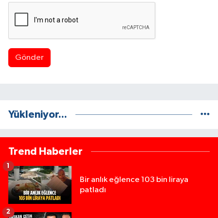
Gönder
Yükleniyor...
Trend Haberler
1
Bir anlık eğlence 103 bin liraya
patladı
2