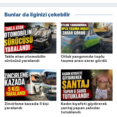
Bunlar da ilginizi çekebilir
Takla atan otomobilin
Otluk yangınında toplu
sürücüsü yaralandı
taşıma aracı zarar gördü
Zincirleme kazada 5 kişi
Kadın kıyafeti giydirerek
yaralandı
şantaj yapan şahıslar
tutuklandı