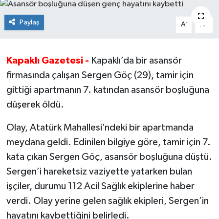
Ekonomi
Paylaş
-
+
A
A
Sağlık
Kapaklı Gazetesi -
Kapaklı’da bir asansör
Teknoloji
firmasında çalışan Sergen Göç (29), tamir için
gittiği apartmanın 7. katından asansör boşluğuna
Yaşam
düşerek öldü.
Olay, Atatürk Mahallesi’ndeki bir apartmanda
meydana geldi. Edinilen bilgiye göre, tamir için 7.
kata çıkan Sergen Göç, asansör boşluğuna düştü.
Sergen’i hareketsiz vaziyette yatarken bulan
işçiler, durumu 112 Acil Sağlık ekiplerine haber
verdi. Olay yerine gelen sağlık ekipleri, Sergen’in
hayatını kaybettiğini belirledi.