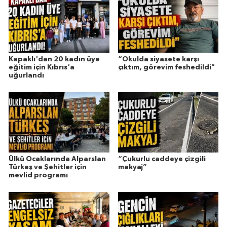
Kapaklı'dan 20 kadın üye
“Okulda siyasete karşı
eğitim için Kıbrıs'a
çıktım, görevim feshedildi"
uğurlandı
Ülkü Ocaklarında Alparslan
“Çukurlu caddeye çizgili
Türkeş ve Şehitler için
makyaj”
mevlid programı