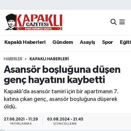
Kapaklı Haberleri
Tekirdağ Nöbetçi Eczaneler
Gündem
Tekirdağ Hava Durumu
Kapaklı Haberleri
Gündem
Asayiş
Spor
Eğit
Asayiş
Tekirdağ Namaz Vakitleri
HABERLER
KAPAKLI HABERLERI
Spor
Tekirdağ Trafik Yoğunluk Haritası
Asansör boşluğuna düşen
genç hayatını kaybetti
Eğitim
Süper Lig Puan Durumu ve Fikstür
Kapaklı’da asansör tamiri için bir apartmanın 7.
Siyaset
Tüm Manşetler
katına çıkan genç, asansör boşluğuna düşerek
öldü.
Resmi Reklamlar
Son Dakika Haberleri
27.06.2021 - 11:29
03.08.2024 - 21:45
YAYINLANMA
GÜNCELLEME
Tekirdağ
Haber Arşivi