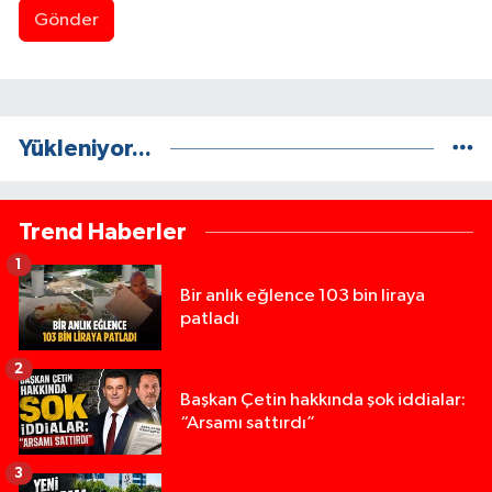
Gönder
Yükleniyor...
Trend Haberler
1
Bir anlık eğlence 103 bin liraya
patladı
2
Başkan Çetin hakkında şok iddialar:
“Arsamı sattırdı”
3