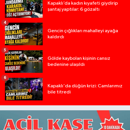
Kapaklı’da kadın kıyafeti giydirip
şantaj yaptılar: 6 gözaltı
4
Gencin çığlıkları mahalleyi ayağa
kaldırdı
5
Gölde kaybolan kişinin cansız
bedenine ulaşıldı
6
Kapaklı'da düğün krizi: Camlarımız
bile titredi