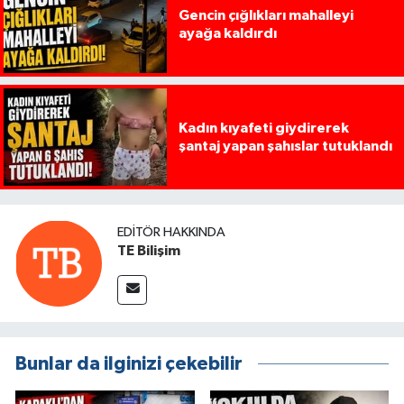
Gencin çığlıkları mahalleyi
ayağa kaldırdı
Kadın kıyafeti giydirerek
şantaj yapan şahıslar tutuklandı
EDITÖR HAKKINDA
TE Bilişim
Bunlar da ilginizi çekebilir