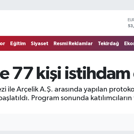
EU
53
ST
61
G.
or
Eğitim
Siyaset
Resmi Reklamlar
Tekirdağ
Eko
68
Bİ
14
BI
de 77 kişi istihdam
79
DO
45
ile Arçelik A.Ş. arasında yapılan protoko
) başlatıldı. Program sonunda katılımcıları