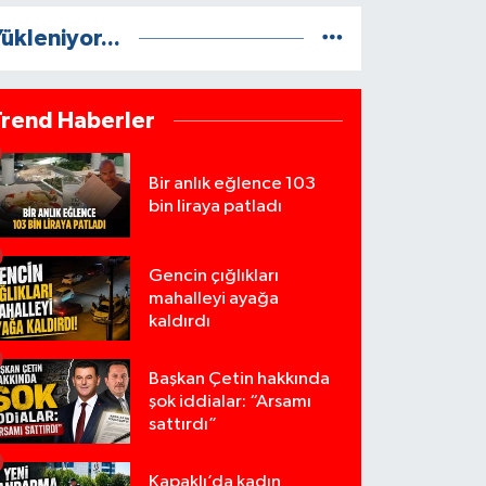
ükleniyor...
Trend Haberler
Bir anlık eğlence 103
bin liraya patladı
Gencin çığlıkları
mahalleyi ayağa
kaldırdı
Başkan Çetin hakkında
şok iddialar: “Arsamı
sattırdı”
Kapaklı’da kadın