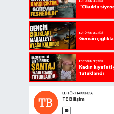
EDITÖRÜN SEÇTIĞI
“Okulda siyase
EDITÖRÜN SEÇTIĞI
Gencin çığlıkla
EDITÖRÜN SEÇTIĞI
Kadın kıyafeti
tutuklandı
EDITÖR HAKKINDA
TE Bilişim