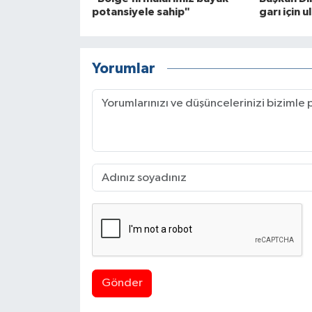
potansiyele sahip"
garı için u
Yorumlar
Gönder