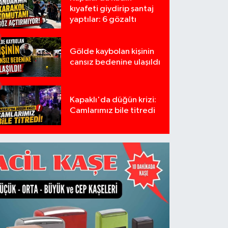
kıyafeti giydirip şantaj
yaptılar: 6 gözaltı
Gölde kaybolan kişinin
cansız bedenine ulaşıldı
Kapaklı'da düğün krizi:
Camlarımız bile titredi