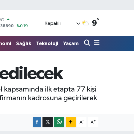
RO
°
9
,38690
%0.19
Kapaklı
ERLİN
,60380
%0.18
ALTIN
nomi
Sağlık
Teknoloji
Yaşam
62,09000
%0.19
ST100
.598,00
%0
TCOIN
 edilecek
.591,74
%-1.82
LAR
,43620
%0.02
l kapsamında ilk etapta 77 kişi
n firmanın kadrosuna geçirilerek
-
+
A
A