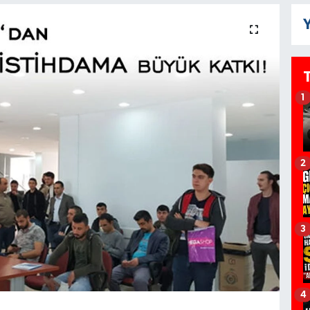
Y
1
2
3
4