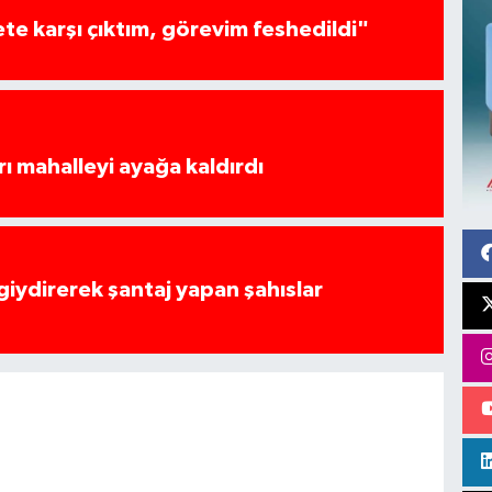
te karşı çıktım, görevim feshedildi"
rı mahalleyi ayağa kaldırdı
 giydirerek şantaj yapan şahıslar