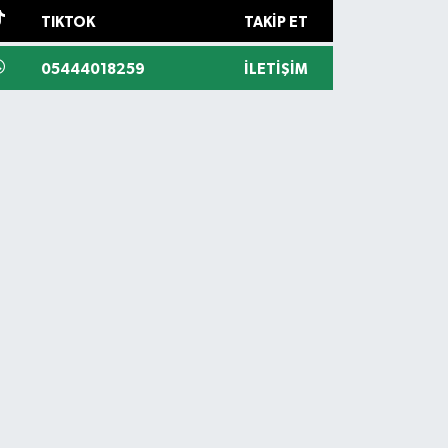
TIKTOK
TAKIP ET
05444018259
İLETIŞIM