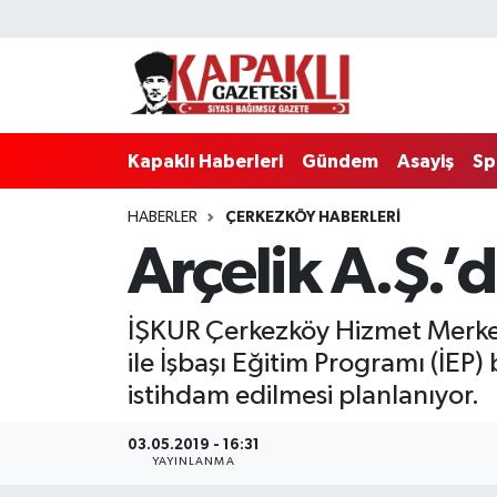
Kapaklı Haberleri
Tekirdağ Nöbetçi Eczaneler
Gündem
Tekirdağ Hava Durumu
Kapaklı Haberleri
Gündem
Asayiş
Sp
Asayiş
Tekirdağ Namaz Vakitleri
HABERLER
ÇERKEZKÖY HABERLERI
Arçelik A.Ş.’
Spor
Tekirdağ Trafik Yoğunluk Haritası
Eğitim
Süper Lig Puan Durumu ve Fikstür
İŞKUR Çerkezköy Hizmet Merkezi 
ile İşbaşı Eğitim Programı (İEP
Siyaset
Tüm Manşetler
istihdam edilmesi planlanıyor.
Resmi Reklamlar
Son Dakika Haberleri
03.05.2019 - 16:31
YAYINLANMA
Tekirdağ
Haber Arşivi