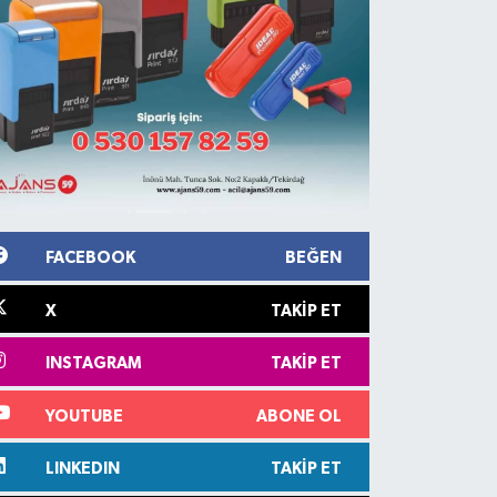
FACEBOOK
BEĞEN
X
TAKIP ET
INSTAGRAM
TAKIP ET
YOUTUBE
ABONE OL
LINKEDIN
TAKIP ET