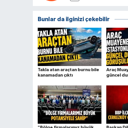
Bunlar da ilginizi çekebilir
Takla atan araçtan burnu bile
Araç Muay
kanamadan çıktı
güncel du
"Bölge firmalarımız büyük
Başkan Di