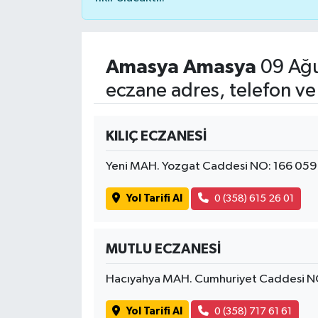
Amasya Amasya
09 Ağu
eczane adres, telefon ve
KILIÇ ECZANESİ
Yeni MAH. Yozgat Caddesi NO: 166 05
Yol Tarifi Al
0 (358) 615 26 01
MUTLU ECZANESİ
Hacıyahya MAH. Cumhuriyet Caddesi N
Yol Tarifi Al
0 (358) 717 61 61