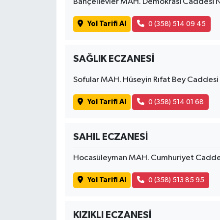
Bahçelievler MAH. Demokrasi Caddesi
Yol Tarifi Al
0 (358) 514 09 45
SAĞLIK ECZANESİ
Sofular MAH. Hüseyin Rıfat Bey Cadde
Yol Tarifi Al
0 (358) 514 01 68
SAHIL ECZANESİ
Hocasüleyman MAH. Cumhuriyet Cadde
Yol Tarifi Al
0 (358) 513 85 95
KIZIKLI ECZANESİ