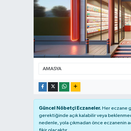
Ekonomi
Sağlık
Teknoloji
Yaşam
Güncel Nöbetçi Eczaneler.
Her eczane ge
gerektiğinde açık kalabilir veya beklenme
nedenle, yola çıkmadan önce eczanenin açık
fikir olacaktır.