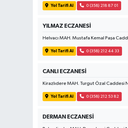
Yol Tarifi Al
0 (358) 218 87 01
YILMAZ ECZANESİ
Helvacı MAH. Mustafa Kemal Paşa Cad
Yol Tarifi Al
0 (358) 212 44 33
CANLI ECZANESİ
Kirazlıdere MAH. Turgut Özal Caddesi
Yol Tarifi Al
0 (358) 212 53 82
DERMAN ECZANESİ