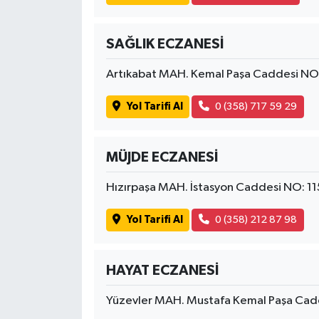
SAĞLIK ECZANESİ
Artıkabat MAH. Kemal Paşa Caddesi N
Yol Tarifi Al
0 (358) 717 59 29
MÜJDE ECZANESİ
Hızırpaşa MAH. İstasyon Caddesi NO: 
Yol Tarifi Al
0 (358) 212 87 98
HAYAT ECZANESİ
Yüzevler MAH. Mustafa Kemal Paşa Ca