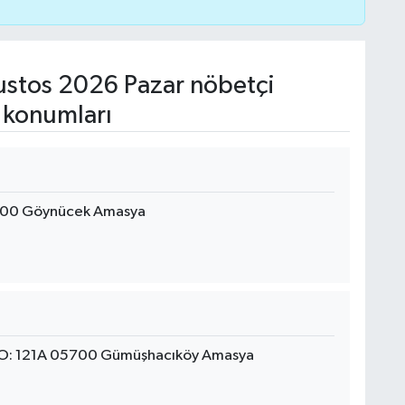
stos 2026 Pazar nöbetçi
 konumları
900 Göynücek Amasya
O: 121A 05700 Gümüşhacıköy Amasya