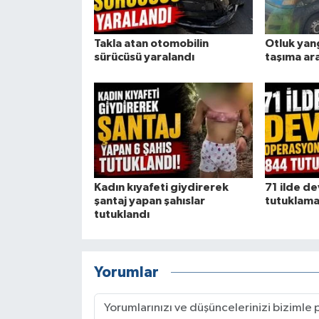
Takla atan otomobilin
Otluk yan
sürücüsü yaralandı
taşıma ar
Kadın kıyafeti giydirerek
71 ilde d
şantaj yapan şahıslar
tutuklam
tutuklandı
Yorumlar