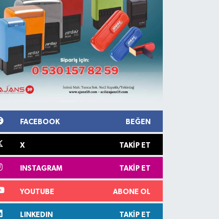
FACEBOOK
BEĞEN
X
TAKIP ET
INSTAGRAM
TAKIP ET
YOUTUBE
ABONE OL
LINKEDIN
TAKIP ET