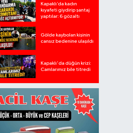
Kapaklı’da kadın
kıyafeti giydirip şantaj
yaptılar: 6 gözaltı
Gölde kaybolan kişinin
cansız bedenine ulaşıldı
Kapaklı'da düğün krizi:
Camlarımız bile titredi