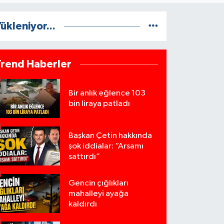
ükleniyor...
Trend Haberler
Bir anlık eğlence 103
bin liraya patladı
Başkan Çetin hakkında
şok iddialar: “Arsamı
sattırdı”
Gencin çığlıkları
mahalleyi ayağa
kaldırdı