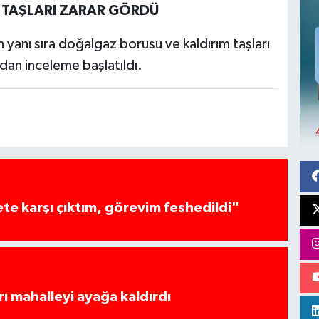
 TAŞLARI ZARAR GÖRDÜ
yanı sıra doğalgaz borusu ve kaldırım taşları
ndan inceleme başlatıldı.
te karşı çıktım, görevim feshedildi"
rı mahalleyi ayağa kaldırdı