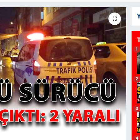
Y
1
2
3
4