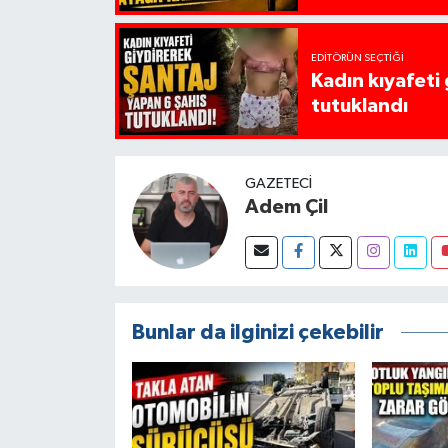
EDITÖRÜN SEÇTIĞI
Kadın kıyafeti
tutuklandı
GAZETECI
Adem Çil
Bunlar da ilginizi çekebilir