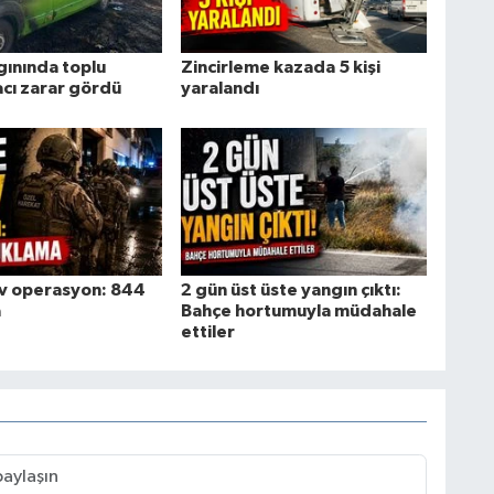
gınında toplu
Zincirleme kazada 5 kişi
acı zarar gördü
yaralandı
ev operasyon: 844
2 gün üst üste yangın çıktı:
a
Bahçe hortumuyla müdahale
ettiler