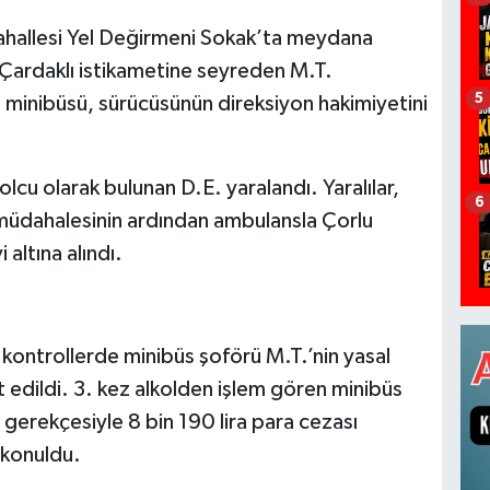
ahallesi Yel Değirmeni Sokak’ta meydana
 Çardaklı istikametine seyreden M.T.
5
s minibüsü, sürücüsünün direksiyon hakimiyetini
lcu olarak bulunan D.E. yaralandı. Yaralılar,
6
lk müdahalesinin ardından ambulansla Çorlu
altına alındı.
an kontrollerde minibüs şoförü M.T.’nin yasal
it edildi. 3. kez alkolden işlem gören minibüs
 gerekçesiyle 8 bin 190 lira para cezası
l konuldu.