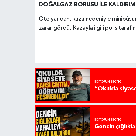
DOĞALGAZ BORUSU İLE KALDIRIM
Öte yandan, kaza nedeniyle minibüsün 
zarar gördü. Kazayla ilgili polis tarafı
EDITÖRÜN SEÇTIĞI
“Okulda siyase
EDITÖRÜN SEÇTIĞI
Gencin çığlıkla