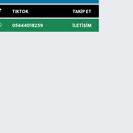
TIKTOK
TAKIP ET
05444018259
İLETIŞIM