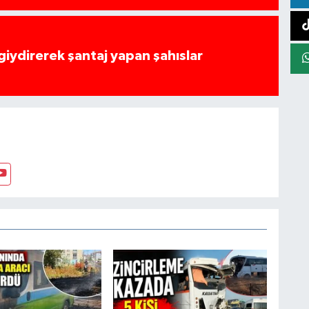
 giydirerek şantaj yapan şahıslar